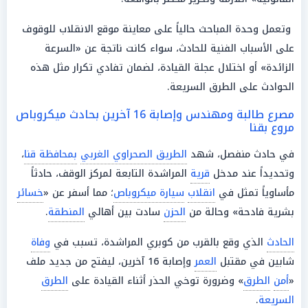
وتعمل وحدة المباحث حالياً على معاينة موقع الانقلاب للوقوف
على الأسباب الفنية للحادث، سواء كانت ناتجة عن «السرعة
الزائدة» أو اختلال عجلة القيادة، لضمان تفادي تكرار مثل هذه
الحوادث على الطرق السريعة.
مصرع طالبة ومهندس وإصابة 16 آخرين بحادث ميكروباص
مروع بقنا
في حادث منفصل، شهد
الطريق الصحراوي الغربي
بمحافظة قنا
،
وتحديداً عند مدخل
قرية
المراشدة التابعة لمركز الوقف، حادثاً
مأساوياً تمثل في
انقلاب
سيارة ميكروباص
؛ مما أسفر عن «
خسائر
بشرية فادحة» وحالة من
الحزن
سادت بين أهالي
المنطقة
.
الحادث
الذي وقع بالقرب من كوبري المراشدة، تسبب في
وفاة
شابين في مقتبل
العمر
وإصابة 16 آخرين، ليفتح من جديد ملف
«
أمن
الطرق
» وضرورة توخي الحذر أثناء القيادة على
الطرق
السريعة
.