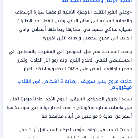
انفجار الإطار والمعاينة الميدانية
«وعلي الفور انتقلت الأجهزة الأمنية ترافقها سيارة الإسعاف
والحماية المدنية الي مكان البلاغ، وتبين انفجار احد الاطارات
بسيارة ملاكي تسبب في انقلابها وبداخلها أشخاص، وادي
الحادث الي مصرع شخصين وإصابة اثنين اخرين».
وعقب المعاينة، «تم نقل المتوفين الي المشرحة والمصابين الي
المستشفي لتلقي العلاج اللازم، وتم رفع اثار الحادث ،وتحرر
محضر بالواقعة للعرض علي جهات التحقيق» لاتخاذ القرار.
حادث مروع ببني سويف.. إصابة 5 أشخاص في انقلاب
ميكروباص
شهد الطريق الصحراوي الشرقي، اليوم الأحد، حادثاً مروريًا تمثل
في «انقلاب سيارة ميكروباص» عقب اجتياز بوابة بني سويف؛ مما
أسفر عن إصابة 5 مواطنين من أبناء محافظة قنا.
الحادث تسبب في توقف مؤقت لحركة السير، قبل أن تتدخل