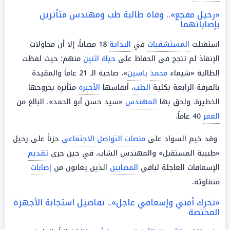
«رحيل مفجع».. وفاة طالبة طب ومهندس متأثرين
بإصاباتهما
استقبلت
المستشفيات
في
البداية
18 مصاباً، إلا أن محاولات
الإنقاذ لم تنجح في الحفاظ على
حياة
اثنين
منهم؛ حيث لفظت
الطالبة «شيماء
محمد
ياسين
»، صاحبة الـ 21 عاماً والمقيدة
بالفرقة الرابعة بكلية
الطب
، أنفاسها
الأخيرة
متأثرة بجروحها
الخطيرة، ولحق بها
المهندس
«سيد حسن أبو الحمد»، البالغ من
العمر
40 عاماً.
وقد خيم السواد على
منصات التواصل الاجتماعي
حزناً على رحيل
«طبيبة المستقبل» والمهندس الشاب، في حين جرى
تقديم
الإسعافات العاجلة لباقي
المصابين
الذين يعانون من
إصابات
متفاوتة.
«تحرك أمني وإسعافي عاجل».. تفاصيل استجابة الأجهزة
المختصة