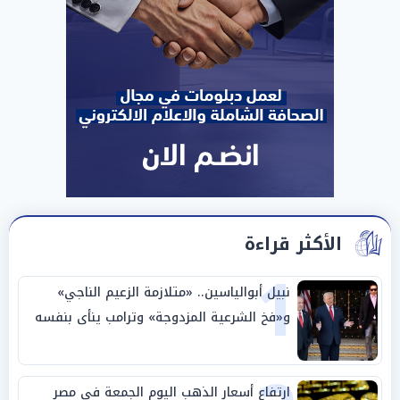
الأكثر قراءة
1
نبيل أبوالياسين.. «متلازمة الزعيم الناجي»
و«فخ الشرعية المزدوجة» وترامب ينأى بنفسه
وحليفه في «ميتم استراتيجي»
ارتفاع أسعار الذهب اليوم الجمعة في مصر