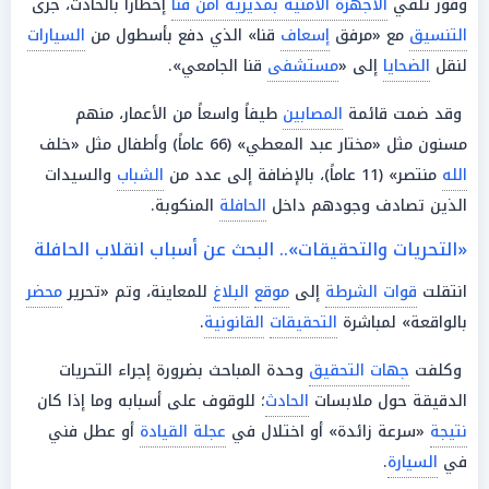
وفور تلقي
الأجهزة الأمنية بمديرية أمن قنا
إخطاراً بالحادث، جرى
التنسيق
مع «مرفق
إسعاف
قنا» الذي دفع بأسطول من
السيارات
لنقل
الضحايا
إلى «
مستشفى
قنا الجامعي».
وقد ضمت قائمة
المصابين
طيفاً واسعاً من الأعمار، منهم
مسنون مثل «مختار عبد المعطي» (66 عاماً) وأطفال مثل «خلف
الله
منتصر» (11 عاماً)، بالإضافة إلى عدد من
الشباب
والسيدات
الذين تصادف وجودهم داخل
الحافلة
المنكوبة.
«التحريات والتحقيقات».. البحث عن أسباب انقلاب الحافلة
انتقلت
قوات الشرطة
إلى
موقع
البلاغ
للمعاينة، وتم «تحرير
محضر
بالواقعة» لمباشرة
التحقيقات
القانونية
.
وكلفت
جهات التحقيق
وحدة المباحث بضرورة إجراء التحريات
الدقيقة حول ملابسات
الحادث
؛ للوقوف على أسبابه وما إذا كان
نتيجة
«سرعة زائدة» أو اختلال في
عجلة القيادة
أو عطل فني
في
السيارة
.