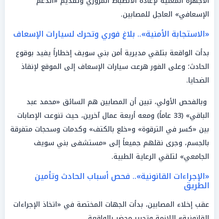
الأجهزة المعنية لإعادة الانضباط المروري وتقديم «الدعم
الإسعافي» العاجل للمصابين.
«الاستجابة الأمنية».. بلاغ فوري وتحرك لسيارات الإسعاف
بدأت الواقعة بتلقي مديرية أمن بني سويف إخطاراً يفيد بوقوع
الحادث؛ وعلى الفور هرعت سيارات الإسعاف إلى الموقع لإنقاذ
الضحايا.
وبالفحص الأولي، تبين أن المصابين هم السائق «محمد عبد
الباقي» (33 عاماً) ومعه أربعة عمال آخرين، حيث تنوعت الإصابات
بين «كسر في الترقوة» و«خلع بالكتف» وكدمات وسحجات متفرقة
بالجسم، وجرى نقلهم جميعاً إلى «مستشفى بني سويف
الجامعي» لتلقي الرعاية الطبية.
«الإجراءات القانونية».. فحص أسباب الحادث وتأمين
الطريق
عقب إخلاء المصابين، بدأت الجهات المختصة في «اتخاذ الإجراءات
القانونية» اللازمة وتحرير محضر بالواقعة.