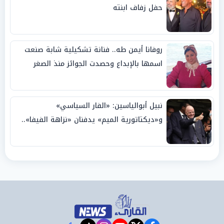
حفل زفاف ابنته
روفانا أيمن طه.. فنانة تشكيلية شابة صنعت
اسمها بالإبداع وحصدت الجوائز منذ الصغر
نبيل أبوالياسين: «الفار السياسي»
و«ديكتاتورية الميم» يدفنان «نزاهة الفيفا»..
وإقالة «إنفانتينو» باتت حتمية