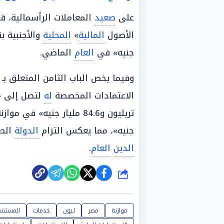
على
صعيد
المعاملات الرأسمالية، قد
الأصول
المالية
»
المحلية
والأجنبية بنحو «0.3
جنيه» في
العام
الماضي.
وفيما يخص الباب الثامن المتعلق ب
الاعتمادات المخصصة
له
تريليون و84.6 مليار جنيه» في موازنة
جنيه»، مما يعكس التزام
الدولة
الصا
الدين
العام
.
شارك
موازنة
مصر
ليون
خدمات
المستشا