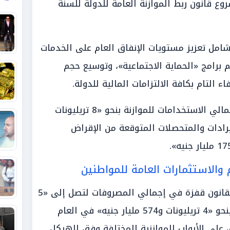
قانون ربط الموازنة العامة للدولة للسنة
مل تعزيز مستويات الإنفاق العام على الخدمات
برامج «الحماية الاجتماعية»، وتوسيع حجم
اء التام بكافة الالتزامات المالية للدولة.
وقدرت المادة الأولى من القانون إجمالي الاستخدامات للموازنة بنحو «8 تريليونات
الإيرادات والمتحصلات المتوقعة من الإقراض
والاستثمارات العامة للمواطنين
أظهرت المادة الثانية من مشروع القانون قفزة في إجمالي المصروفات لتصل إلى «5
تريليونات و178 مليار جنيه»، مقارنة بنحو «4 تريليونات و574 مليار جنيه» في العام
ق على الأبواب الموازنية المختلفة وفق الهيكل