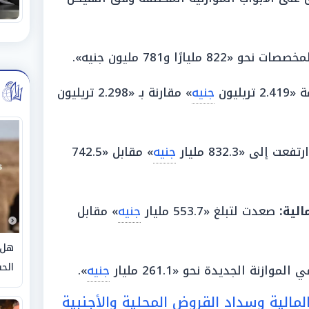
و «822 مليارًا و781 مليون جنيه».
ريليون
جنيه
» مقارنة بـ «2.298 تريليون
تفعت إلى «832.3 مليار
جنيه
» مقابل «742.5
الية
:
صعدت لتبلغ «553.7 مليار
جنيه
» مقابل
هل 
الحق
موازنة الجديدة نحو «261.1 مليار
جنيه
».
المالية وسداد القروض المحلية والأجنبية