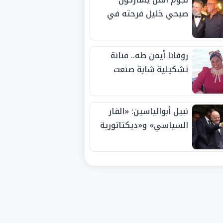
صبحي خليل فرحته في
حفل زفاف ابنته
روفانا أيمن طه.. فنانة
تشكيلية شابة صنعت
اسمها بالإبداع وحصدت
الجوائز منذ الصغر
نبيل أبوالياسين: «الفار
السياسي» و«ديكتاتورية
الميم» يدفنان «نزاهة
الفيفا».. وإقالة
«إنفانتينو» باتت حتمية