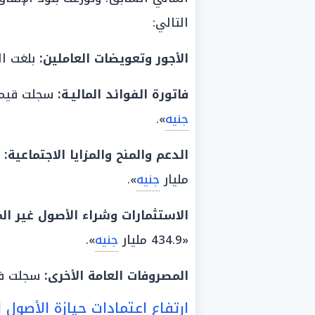
التالي:
الأجور وتعويضات العاملين:
بلغت المخصصات نح
فاتورة الفوائد الماليـة:
سجلت قيمة «2.419 ت
جنيه
».
الدعم
والمنح والمزايا الاجتماعية:
ار
مليار
جنيه
».
الاستثمارات
وشراء الأصول غير
الم
«434.9 مليار
جنيه
».
المصروفات العامة الأخرى:
سجلت في ال
ارتفاع اعتمادات حيازة الأصول 