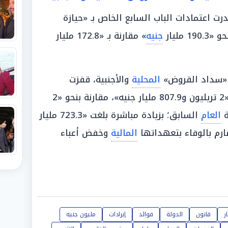
رت اعتمادات الباب السابع الخاص بـ «حيازة
19 مليار
جنيه
» مقارنة بـ «172.8 مليار
ـ «سداد القروض»
المحلية
والأجنبية، قفزت
لتصل إلى «2 تريليون و807.9 مليار جنيه»، مقارنة بنحو «2
العام
السابق؛ بزيادة مباشرة بلغت «723.3 مليار
رم بالوفاء بتعهداتها
المالية
وخفض أعباء
ر
قانون
الدولة
فوائد
إيرادات
مليون جنيه