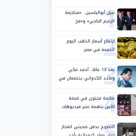
1
نبيل أبوالياسين.. «متلازمة
الزعيم الناجي» و«فخ
2
الشرعية المزدوجة» وترامب
ينأى بنفسه وحليفه في
ارتفاع أسعار الذهب اليوم
«ميتم استراتيجي»
الجمعة في مصر
3
بعد 13 عامًا.. أحمد مكي
وماجد الكدواني يجتمعان في
4
«فرصة سعيدة»
صانعة محتوى في قبضة
الأمن بتهمة نشر فيديوهات
5
خادشة للحياء
التصريح بدفن ضحيتي انفجار
خزان مواد كيميائية بأحد