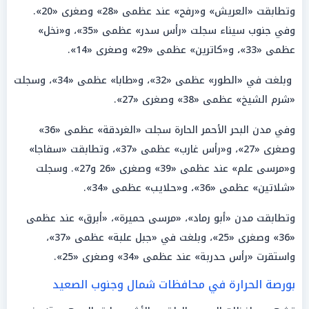
وتطابقت «العريش» و«رفح» عند عظمى «28» وصغرى «20».
وفي جنوب سيناء سجلت «رأس سدر» عظمى «35»، و«نخل»
عظمى «33»، و«كاترين» عظمى «29» وصغرى «14».
وبلغت في «الطور» عظمى «32»، و«طابا» عظمى «34»، وسجلت
«شرم الشيخ» عظمى «38» وصغرى «27».
وفي مدن البحر الأحمر الحارة سجلت «الغردقة» عظمى «36»
وصغرى «27»، و«رأس غارب» عظمى «37»، وتطابقت «سفاجا»
و«مرسى علم» عند عظمى «39» وصغرى «26 و27». وسجلت
«شلاتين» عظمى «36»، و«حلايب» عظمى «34».
وتطابقت مدن «أبو رماد»، «مرسى حميرة»، «أبرق» عند عظمى
«36» وصغرى «25»، وبلغت في «جبل علبة» عظمى «37»،
واستقرت «رأس حدربة» عند عظمى «34» وصغرى «25».
بورصة الحرارة في محافظات شمال وجنوب الصعيد