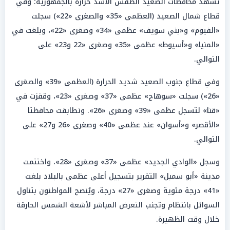
تشهد محافظات الصعيد الطقس الأشد حرارة بالجمهورية؛ وفي
قطاع شمال الصعيد (العظمى «35» والصغرى «22») سجلت
«الفيوم» و«بني سويف» عظمى «34» وصغرى «22»، وبلغت في
«المنيا» و«أسيوط» عظمى «35» وصغرى «22 و23» على
التوالي.
وفي قطاع جنوب الصعيد شديد الحرارة (العظمى «39» والصغرى
«26») سجلت «سوهاج» عظمى «37» وصغرى «23»، وقفزت في
«قنا» لتسجل عظمى «39» وصغرى «26». وتطابقت محافظتا
«الأقصر» و«أسوان» عند عظمى «40» وصغرى «26 و27» على
التوالي.
وسجل «الوادي الجديد» عظمى «37» وصغرى «28»، واختتمت
مدينة «أبو سمبل» التقرير بتسجيل أعلى عظمى بالبلاد بلغت
«41» درجة مئوية وصغرى «27» درجة، ويُنصح المواطنون بتناول
السوائل بانتظام وتجنب التعرض المباشر لأشعة الشمس الحارقة
خلال وقت الظهيرة.