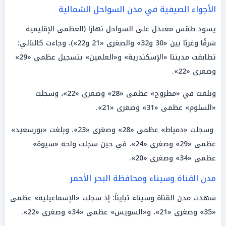
الأجواء الصيفية في مدن السواحل الشمالية
يسود طقس معتدل على السواحل نهارًا (العظمى الإقليمية
شرقًا وغربًا بين «30 و32» والصغرى «21 و22»)، وجاءت كالتالي:
تطابقت مدينتا «الإسكندرية» و«العلمين» بتسجيل عظمى «29»
وصغرى «22».
وبلغت في «مطروح» عظمى «28» وصغرى «22»، وسجلت
«السلوم» عظمى «31» وصغرى «21».
وسجلت «دمياط» عظمى «28» وصغرى «23»، وبلغت «بورسعيد»
عظمى «29» وصغرى «24»، في حين سجلت واحة «سيوة»
عظمى «34» وصغرى «20».
مدن القناة وسيناء ومحافظة البحر الأحمر
شهدت مدن القناة وسيناء تبايناً؛ إذ سجلت «الإسماعيلية» عظمى
«35» وصغرى «21»، و«السويس» عظمى «34» وصغرى «22».