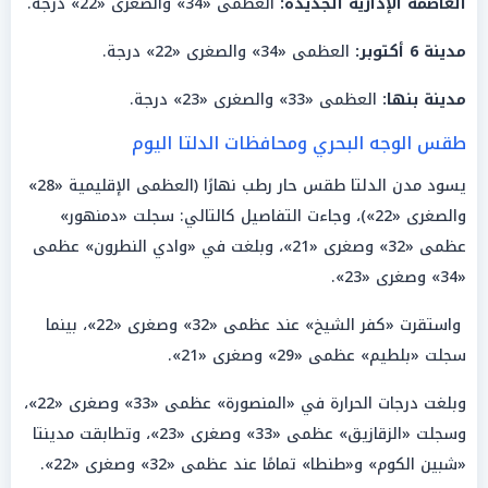
العاصمة الإدارية الجديدة:
العظمى «34» والصغرى «22» درجة.
مدينة 6 أكتوبر:
العظمى «34» والصغرى «22» درجة.
مدينة بنها:
العظمى «33» والصغرى «23» درجة.
طقس الوجه البحري ومحافظات الدلتا اليوم
يسود مدن الدلتا طقس حار رطب نهارًا (العظمى الإقليمية «28»
والصغرى «22»)، وجاءت التفاصيل كالتالي: سجلت «دمنهور»
عظمى «32» وصغرى «21»، وبلغت في «وادي النطرون» عظمى
«34» وصغرى «23».
واستقرت «كفر الشيخ» عند عظمى «32» وصغرى «22»، بينما
سجلت «بلطيم» عظمى «29» وصغرى «21».
وبلغت درجات الحرارة في «المنصورة» عظمى «33» وصغرى «22»،
وسجلت «الزقازيق» عظمى «33» وصغرى «23»، وتطابقت مدينتا
«شبين الكوم» و«طنطا» تمامًا عند عظمى «32» وصغرى «22».