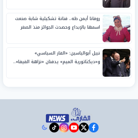
روفانا أيمن طه.. فنانة تشكيلية شابة صنعت
اسمها بالإبداع وحصدت الجوائز منذ الصغر
نبيل أبوالياسين: «الفار السياسي»
و«ديكتاتورية الميم» يدفنان «نزاهة الفيفا»..
وإقالة «إنفانتينو» باتت حتمية
instagram
tiktok
youtube
twitter
facebook