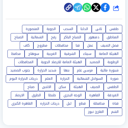
شارك
طقس
ثانى
الدلتا
السحب
الجوية
المنصورة
المناطق
دمنهور
الصباح الباكر
رفح
الشمالية
الصباح
فصل الصيف
عمل
قنا
محافظات
مطروح
كاف
الهيئة العامة
سيناء
الشرقية
الغربية
سوهاج
محافظ
الرطوبة
الصعيد
الهيئة العامة للارصاد الجوية
المحافظات
شبورة مائية
مرسي علم
بنها
شديد الحرارة
جنوب الصعيد
صورة
السواحل الشمالية
الحرارة
العلم
درجات الحرارة اليوم
الطقس
الصيف
الهيئة
سكن
الاثنين
صباح
الغردقة
القاهرة
الوجه البحري
طنطا
الطرق
الارصاد
قناة
محافظة
قطع
ليل
درجات الحراره
القاهرة الكبري
الشم
القارئ نيوز