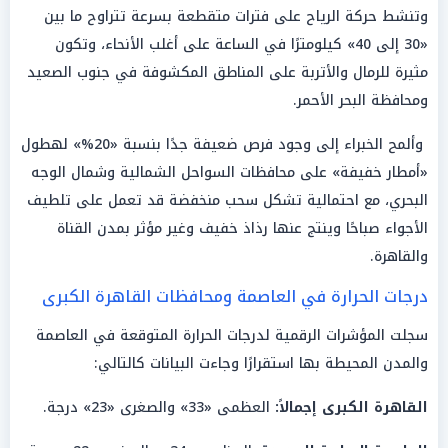
وتنشط حركة الرياح على فترات متقطعة بسرعة تتراوح ما بين
«30 إلى 40» كيلومترًا في الساعة على أغلب الأنحاء، وتكون
مثيرة للرمال والأتربة على المناطق المكشوفة في جنوب الصعيد
ومحافظة البحر الأحمر.
وألمح الخبراء إلى وجود فرص ضعيفة جدًا بنسبة «20%» لهطول
«أمطار خفيفة» على محافظات السواحل الشمالية وشمال الوجه
البحري، مع احتمالية تشكل سحب منخفضة قد تعمل على تلطيف
الأجواء صباحًا وينتج عنها رذاذ خفيف وغير مؤثر بمدن القناة
والقاهرة.
درجات الحرارة في العاصمة ومحافظات القاهرة الكبرى
سجلت المؤشرات الرقمية لدرجات الحرارة المتوقعة في العاصمة
والمدن المحيطة بها استقرارًا وجاءت البيانات كالتالي:
القاهرة الكبرى إجمالاً:
العظمى «33» والصغرى «23» درجة.