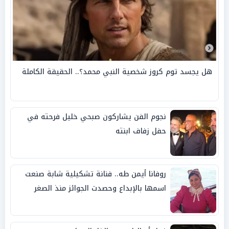
هل يجسد توم كروز شخصية النبي محمد؟.. الحقيقة الكاملة
نجوم الفن يشاركون صبحي خليل فرحته في
حفل زفاف ابنته
روفانا أيمن طه.. فنانة تشكيلية شابة صنعت
اسمها بالإبداع وحصدت الجوائز منذ الصغر