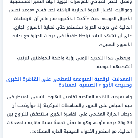
وفصّل الحصر الصباحي للمؤشرات الجوية آليات التغير المستقبلية
ومواقيت انكسار الذروة الحرارية الراهنة تحت قسم «موعد تحسن
الأحوال الجوية»؛ حيث «أكدت الدكتورة منار غانم أن الارتفاعات
الحالية في درجات الحرارة ستستمر حتى نهاية الأسبوع الجاري،
على أن تشهد البلاد تراجعًا طفيفًا في درجات الحرارة مع بداية
الأسبوع المقبل».
ويعطي هذا التحديد الزمني رؤية واضحة للمواطنين لترتيب
أنشطتهم اليومية.
المعدلات الرقمية المتوقعة للعظمى على القاهرة الكبرى
وطبيعة الأجواء الصيفية المعتادة
واستعرضت اللائحة المناخية تفاصيل الهبوط النسبي المنتظر في
قيم القياس على الفروع والمحافظات المركزية؛ إذ «وأوضحت أن
درجات الحرارة العظمى على القاهرة الكبرى ستنخفض لتتراوح بين
34 و35 درجة مئوية، وهو ما يمثل تحسنًا نسبيًا مقارنة بالمعدلات
الحالية، مع استمرار الأجواء الصيفية الحارة المعتادة».