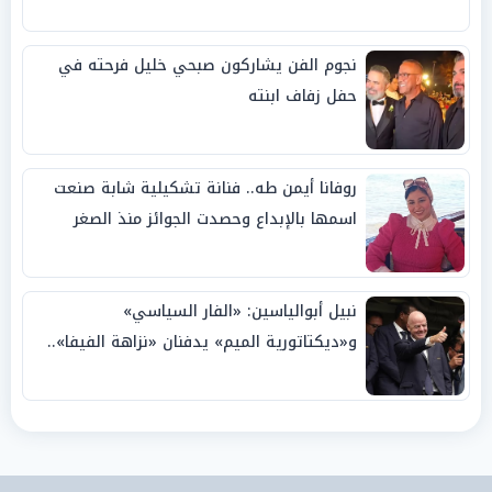
نجوم الفن يشاركون صبحي خليل فرحته في
حفل زفاف ابنته
روفانا أيمن طه.. فنانة تشكيلية شابة صنعت
اسمها بالإبداع وحصدت الجوائز منذ الصغر
نبيل أبوالياسين: «الفار السياسي»
و«ديكتاتورية الميم» يدفنان «نزاهة الفيفا»..
وإقالة «إنفانتينو» باتت حتمية