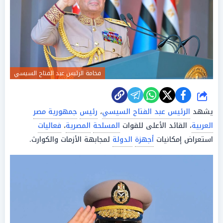
فخامة الرئيس عبد الفتاح السيسي
شارك
يشهد
الرئيس عبد الفتاح السيسي
،
رئيس
جمهورية مصر
العربية
، القائد الأعلى للقوات
المسلحة
المصرية
،
فعاليات
استعراض إمكانيات
أجهزة
الدولة
لمجابهة الأزمات والكوارث.