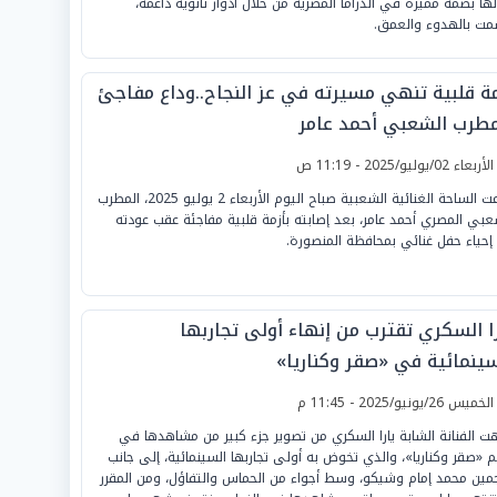
لها بصمة مميزة في الدراما المصرية من خلال أدوار ثانوية داعمة،
مت بالهدوء والعمق.
مة قلبية تنهي مسيرته في عز النجاح..وداع مفاجئ
مطرب الشعبي أحمد عامر
لأربعاء 02/يوليو/2025 - 11:19 ص
ودعت الساحة الغنائية الشعبية صباح اليوم الأربعاء 2 يوليو 2025، المطرب
عبي المصري أحمد عامر، بعد إصابته بأزمة قلبية مفاجئة عقب عودته
إحياء حفل غنائي بمحافظة المنصورة.
را السكري تقترب من إنهاء أولى تجاربها
سينمائية في «صقر وكناريا»
لخميس 26/يونيو/2025 - 11:45 م
هت الفنانة الشابة يارا السكري من تصوير جزء كبير من مشاهدها في
م «صقر وكناريا»، والذي تخوض به أولى تجاربها السينمائية، إلى جانب
جمين محمد إمام وشيكو، وسط أجواء من الحماس والتفاؤل، ومن المقرر