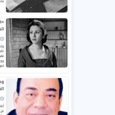
بصو
«ف
ال
ا
«ال
تهو
ووا
لمو
ود
الف
ا
أعل