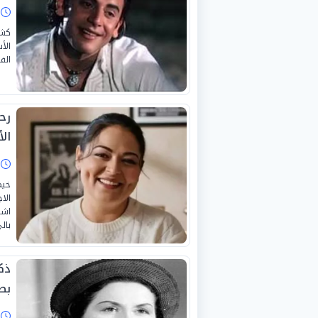
ا
كشف
الأ
الف
رح
الأ
ا
خيم
الا
اشت
بال
ذك
بص
ا