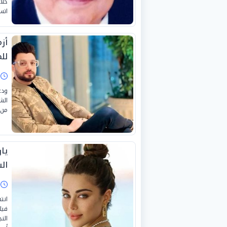
خلا
اتس
أز
لل
ا
الش
من 
يا
ال
ا
انت
فيل
الن