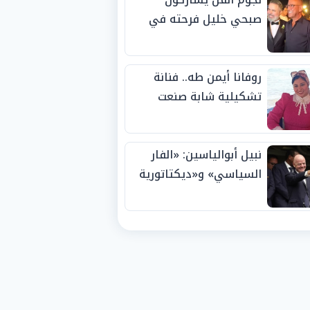
صبحي خليل فرحته في
حفل زفاف ابنته
روفانا أيمن طه.. فنانة
تشكيلية شابة صنعت
اسمها بالإبداع وحصدت
الجوائز منذ الصغر
نبيل أبوالياسين: «الفار
السياسي» و«ديكتاتورية
الميم» يدفنان «نزاهة
الفيفا».. وإقالة
«إنفانتينو» باتت حتمية