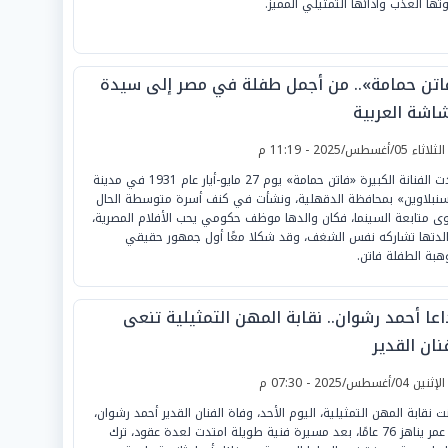
تها العذب وأدائها التمثيلي المميز.
اتن حمامة».. من أجمل طفلة في مصر إلى سيدة
شاشة العربية
لثلاثاء 05/أغسطس/2025 - 11:19 م
ولدت الفنانة الكبيرة «فاتن حمامة» يوم 27 مايو-أيار عام 1931 في مدينة
سنبلاوين» بمحافظة الدقهلية، ونشأت في كنف أسرة متوسطة الحال
ى متابعة السينما، فكان والدها موظف حكومي يحب الأفلام المصرية،
لدتها تشاركه نفس الشغف، وقد شكلا معًا أول جمهور حقيقي
هبة الطفلة فاتن.
اعا أحمد رشوان.. نقابة المهن التمثيلية تنعى
نان القدير
لإثنين 04/أغسطس/2025 - 07:30 م
نت نقابة المهن التمثيلية، اليوم الأحد، وفاة الفنان القدير أحمد رشوان،
عن عمر يناهز 76 عامًا، بعد مسيرة فنية طويلة امتدت لعدة عقود، ترك