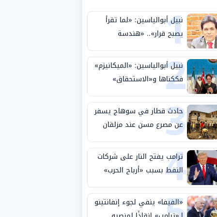
1
نبيل أبوالياسين: «لما تقرأ
يصبح قرار».. «هندسة
2
الاستثمار السيادي» بين «ربط
الجيب بالوطن» و«سيادة
نبيل أبوالياسين: «الميكانيزم»
الكلمة»
فككناها و«الاستحقاق»
3
حتمية.. «تفعيل الإرادة»
مهمة الجامعة العربية
حادث قطار في سوهاج يسفر
عن مصرع مسن عند مزلقان
4
المراغة
ترامب يفتح النار على شركات
النفط بسبب «أرباح الحرب»
5
«الفيفا» ينفي لجوء إنفانتينو
لـ«ترامب» إنقاذًا لمنصبه