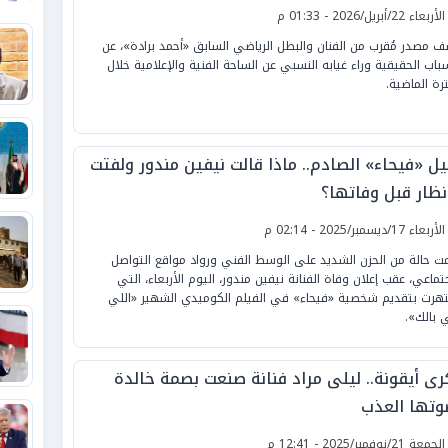
لأربعاء 22/أبريل/2026 - 01:33 م
 مصدر مُقرب من الفنان والبطل الرياضي السابق «أحمد برادة»، عن
سباب الحقيقية وراء غيابه النسبي عن الساحة الفنية والإعلامية خلال
ترة الماضية.
يل «فيحاء» الصادم.. ماذا قالت نيفين مندور ولفتت
نظار قبل وفاتها؟
لأربعاء 17/ديسمبر/2025 - 02:14 م
ت حالة من الحزن الشديد على الوسط الفني ورواد مواقع التواصل
جتماعي، عقب إعلان وفاة الفنانة نيفين مندور، اليوم الأربعاء، التي
هرت بتقديم شخصية «فيحاء» في الفيلم الكوميدي الشهير «اللي
ي بالك».
رى أيقونة.. ليلى مراد فنانة صنعت بصمة خالدة
وتها العذب
لجمعة 21/نوفمبر/2025 - 12:41 م