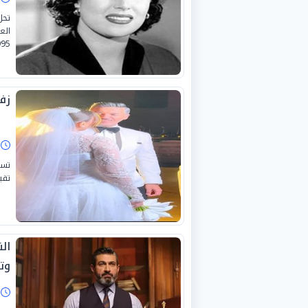
الع
1995، لا تزال أعمالها حاضرة بقوة 
زف
ا
تست
تقي
ال
وت
ا