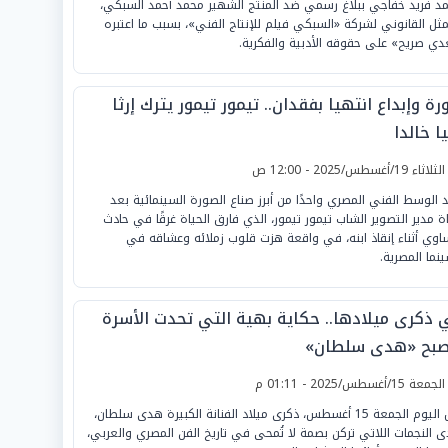
د فريد خفاجي ببلاغ رسمي ضد المنتج الشهير محمد أحمد السبكي،
مثل القانوني لشركة «السبكي فيلم للإنتاج الفني»، بسبب ما اعتبره
دي صريح» على حقوقه الأدبية والفكرية.
ة وإبداع انتهيا بفقدان.. تيمور تيمور يترك إرثا
ا خالدا
لثلاثاء 19/أغسطس/2025 - 12:00 ص
 الوسط الفني المصري واحدًا من أبرز صناع الصورة السينمائية بعد
ة مدير التصوير الشاب تيمور تيمور، الذي فارق الحياة غرقًا في حادث
اوي أثناء إنقاذ ابنه، في واقعة هزت قلوب زملائه وعشاقه في
ينما المصرية.
 ذكرى ميلادها.. حكاية بهية التي تحدت الأسرة
صبح «هدى سلطان»
لجمعة 15/أغسطس/2025 - 01:11 م
تحل اليوم الجمعة 15 أغسطس، ذكرى ميلاد الفنانة الكبيرة هدى سلطان،
ى النجمات اللاتي تركن بصمة لا تُمحى في تاريخ الفن المصري والعربي،