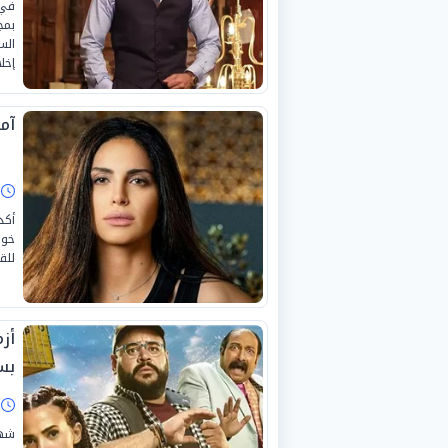
في 
بمج
الس
إخل
آم
ا
أكد
خوض
للق
أز
بس
ا
شهد