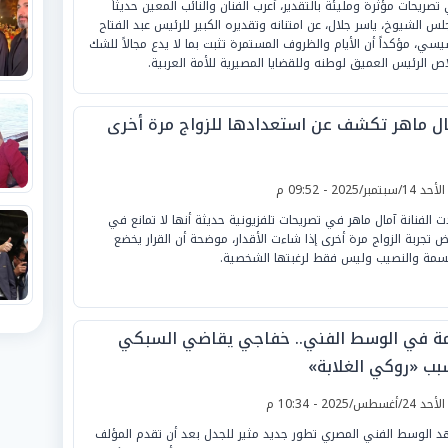
تصريحات مؤثرة ومليئة بالتقدير، أعرب الفنان والنائب المعين حديثاً
لس الشيوخ، ياسر جلال، عن امتنانه وتقديره الكبير للرئيس عبد الفتاح
يسي، مؤكداً أن الأيام والظروف المستمرة تثبت بما لا يدع مجالاً للشك
اص الرئيس العميق لوطنه وللقضايا المصيرية للأمة العربية.
ال ماهر تكشف عن استعدادها للزواج مرة أخرى
لأحد 14/سبتمبر/2025 - 09:52 م
ت الفنانة آمال ماهر في تصريحات تلفزيونية حديثة أنها لا تمانع في
 تجربة الزواج مرة أخرى إذا شاءت الأقدار، موضحة أن القرار يخضع
سمة والنصيب وليس فقط لرغبتها الشخصية.
مة في الوسط الفني.. خفاجي يقاضي السبكي
بب «روكي الغلابة»
لأحد 24/أغسطس/2025 - 10:34 م
 الوسط الفني المصري تطور جديد مثير للجدل بعد أن تقدم المؤلف