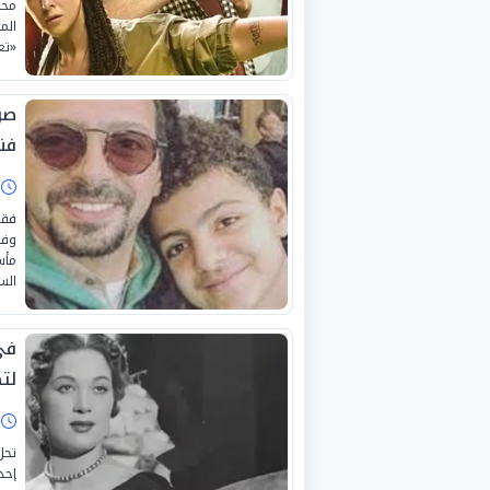
محم
الم
«تع
صور
فني
ا
فقد
وفا
مأس
الس
في
لت
ا
إحد