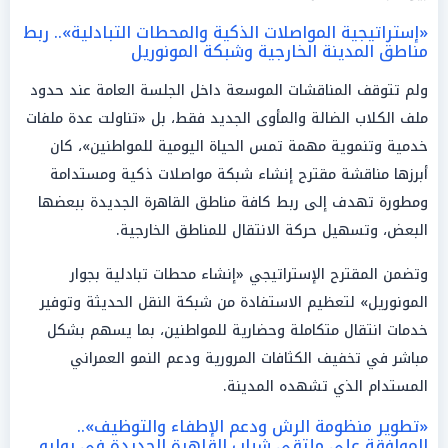
«إستراتيجية المواصلات الذكية والمحطات التبادلية».. ربط
مناطق المدينة الخارجية وشبكة المونوريل
ولم تتوقف المناقشات الموسعة داخل الجلسة العامة عند حدود
ملف الكلاب الضالة والمأوى الجديد فقط، بل «تناولت عدة ملفات
خدمية وتنموية مهمة تمس الحياة اليومية للمواطنين»، كان
أبرزها مناقشة مقترح إنشاء شبكة مواصلات ذكية ومستدامة
ومطورة تهدف إلى ربط كافة مناطق القاهرة الجديدة ببعضها
البعض، وتسهيل حركة الانتقال للمناطق الخارجية.
وتضمن المقترح الإستراتيجي «إنشاء محطات تبادلية بجوار
المونوريل» لتعظيم الاستفادة من شبكة النقل الحديثة وتوفير
خدمات انتقال متكاملة وحضارية للمواطنين، بما يسهم بشكل
مباشر في تخفيف الكثافات المرورية ودعم النمو العمراني
المستدام الذي تشهده المدينة.
«تطوير منظومة الرش ودعم الإطفاء والتوظيف»..
الموافقة على ملتقى شباب القاهرة الجديدة في يوليو