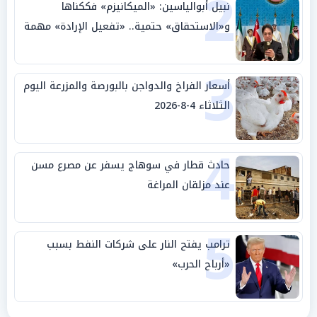
2
نبيل أبوالياسين: «الميكانيزم» فككناها
و«الاستحقاق» حتمية.. «تفعيل الإرادة» مهمة
الجامعة العربية
3
أسعار الفراخ والدواجن بالبورصة والمزرعة اليوم
الثلاثاء 4-8-2026
4
حادث قطار في سوهاج يسفر عن مصرع مسن
عند مزلقان المراغة
5
ترامب يفتح النار على شركات النفط بسبب
«أرباح الحرب»