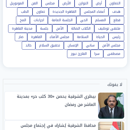
التعاون
أرض
التوازن
الأرض
مجلس
الفن
المونوريل
هدف
أعضاء المجلس
القاهرة الجديدة
تعاون
الطب
قطع
المسلم
الحي
الجلسة العامة
اجراءات
المخ
ملتقى توظيف
الكلاب الضالة
الأمن
جلسة
مدينة القاهرة
رئيس
الحياة
السلامة
مجلس الأمناء
القاهرة
ضار
مجلس الأمن
ساني
الإنسان
تحقيق السلام
خالد
مصطفى
سرا
القارئ نيوز
لا يفوتك
بيطري الشرقية يحصن «30 كلب حر» بمدينة
العاشر من رمضان
محافظ الشرقية يُشارك في إجتماع مجلس