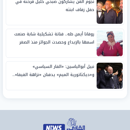
نجوم الفن يشاركون صبحي خليل فرحته في
حفل زفاف ابنته
روفانا أيمن طه.. فنانة تشكيلية شابة صنعت
اسمها بالإبداع وحصدت الجوائز منذ الصغر
نبيل أبوالياسين: «الفار السياسي»
و«ديكتاتورية الميم» يدفنان «نزاهة الفيفا»..
وإقالة «إنفانتينو» باتت حتمية