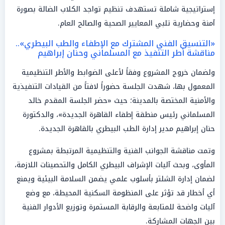
إستراتيجية شاملة تستهدف تنظيم تواجد الكلاب الضالة بصورة
آمنة وحضارية تلبي المعايير الصحية والصالح العام.
«التنسيق الفني المشترك مع الإطفاء والطب البيطري»..
مناقشة أطر التنفيذ مع المسلماني وحنان إبراهيم
ولضمان خروج المشروع وفقاً لأعلى الضوابط والأطر التنظيمية
المعمول بها، شهدت الجلسة حضوراً لافتاً من القيادات التنفيذية
والأمنية المختصة بالمدينة؛ حيث «حضر الجلسة المقدم خالد
المسلماني رئيس منطقة إطفاء القاهرة الجديدة»، والدكتورة
حنان إبراهيم مدير إدارة الطب البيطري بالقاهرة الجديدة.
وتمت مناقشة الجوانب الفنية والتنظيمية المرتبطة بمشروع
المأوى، وبحث آليات الإشراف البيطري الكامل والتحصينات اللازمة،
لضمان إدارة الشلتر بأسلوب علمي يضمن السلامة البيئية ويمنع
أي أخطار قد تؤثر على المنظومة السكنية المحيطة، مع وضع
آليات واضحة للمتابعة والرقابة المستمرة وتوزيع الأدوار الفنية
بين الجهات المشاركة.