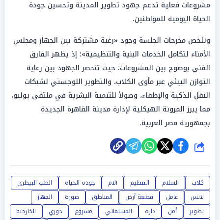
مشروعات فعلية تدعم جهود تطوير المدينة وتحسين جودة
الحياة اليومية للمواطنين.
وتلخص مخرجات الجلسة وجود «رغبة مشتركة بين الجهاز ومجلس
الأمناء لتكامل الخدمات البنية والتنظيمية»؛ إذ يظهر الفارق
الفني بوضوح بين المشروعات؛ حيث تنحصر الجهود بين رعاية
التوازن البيئي عبر مأوى الكلاب، والتطوير اللوجستي لشبكات
النقل الذكية والإطفاء، وصولاً للتنمية البشرية في ملتقى يوليو،
مما يبرز المرونة الهيكلية لإدارة مدينة القاهرة الجديدة
بجمهورية مصر العربية.
شارك
كلاب
السلام
التنظيم
آلام
جودة الحياة
الطب البيطري
لانس
عامل
قطعة أرض
المناطق
صورة
الجهاز
تطوير
أمن
داره
المسلماني
مشروع
دوري
الخارجية