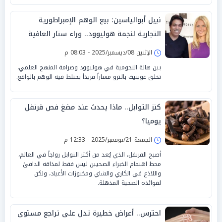
نبيل أبوالياسين: بيع الوهم الإمبراطورية
التجارية لنجمة هوليوود.. وراء ستار العافية
الإثنين 08/ديسمبر/2025 - 08:03 م
بين هالة النجومية في هوليوود وصرامة المنهج العلمي،
تخلق غوينيث بالترو مساراً فريداً يختلط فيه الوهم بالواقع.
كنز التوابل.. ماذا يحدث عند مضغ فص قرنفل
يوميا؟
الجمعة 21/نوفمبر/2025 - 12:33 م
أصبح القرنفل، الذي يُعد من أكثر التوابل رواجاً في العالم،
محط اهتمام الخبراء الصحيين ليس فقط لمذاقه الدافئ
واللاذع في الكاري والشاي ومخبوزات الأعياد، ولكن
لفوائده الصحية المذهلة.
احترس.. أعراض خطيرة تدل على تراجع مستوى