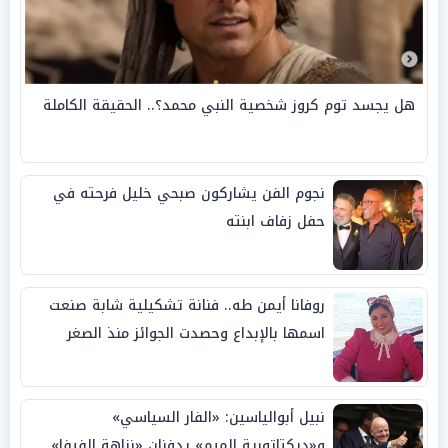
هل يجسد توم كروز شخصية النبي محمد؟.. الحقيقة الكاملة
نجوم الفن يشاركون صبحي خليل فرحته في
حفل زفاف ابنته
روفانا أيمن طه.. فنانة تشكيلية شابة صنعت
اسمها بالإبداع وحصدت الجوائز منذ الصغر
نبيل أبوالياسين: «الفار السياسي»
و«ديكتاتورية الميم» يدفنان «نزاهة الفيفا»..