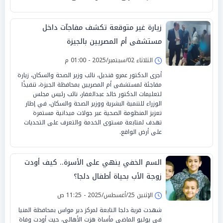
زيارة غير متوقعة تكشف مفاجآت داخل
مستشفى أم المصريين بالجيزة
الثلاثاء 02/سبتمبر/2025 - 01:00 م
أجرى الدكتور عمرو قنديل، نائب وزير الصحة والسكان، زيارة
مفاجئة لمستشفى أم المصريين بمحافظة الجيزة، تنفيذًا
لتعليمات الدكتور خالد عبدالغفار، نائب رئيس مجلس
الوزراء للتنمية البشرية ووزير الصحة والسكان، في إطار
تعزيز المنظومة الصحية عبر جولات ميدانية مستمرة
تهدف لمتابعة مستوى الخدمة والتعرف على التحديات
على أرض الواقع.
السم الخفي ينهي على الأسرة.. كيف أودت
زوجة الأب بحياة أطفال دلجا؟
الإثنين 25/أغسطس/2025 - 11:25 ص
شهدت قرية دلجا التابعة لمركز دير مواس بمحافظة المنيا
في يوليو الماضي مأساة هزت الأهالي، حيث أودت وفاة