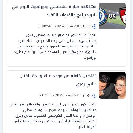
مشاهدة مباراة تشيلسي وبورنموث اليوم في
البريميرليج والقنوات الناقلة
الثلاثاء 30/ديسمبر/2025 - 08:56 م
تتجه أنظار عشاق الكرة الإنجليزية، ومحبي نادي
«تشيلسي» اللندني على وجه الخصوص، مساء اليوم
الثلاثاء، صوب ملعب «ستامفورد بريدج»، حيث يخوض
«البلوز» مواجهة لا تقبل القسمة على اثنين أمام نظيره
بورنموث.
تفاصيل كاملة عن موعد عزاء والدة الفنان
هاني رمزي
الإثنين 29/ديسمبر/2025 - 04:00 م
خيّم سكون الحزن على الوسط الفني والقضائي في مصر،
مع إعلان نبأ وفاة السيدة «مرجريت توفيق مجلي
الوحش»، والدة الفنان الكوميدي المحبوب هاني رمزي،
وشقيقه المستشار أمير رمزي، رئيس محكمة جنايات أمن
الدولة العليا.