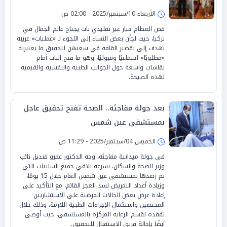
الأربعاء 10/سبتمبر/2025 - 02:00 ص
قص العظام خيار غير تقليدي بات يجتاح عالم الجمال في
تركيا، حيث لجأن بعض النساء إلى اللجوء لـ «عمليات» غريبة
تهدف إلى تقصير القامة في سعيهن لتحقيق ما يعتبرنه
«مطلوبًا» اجتماعيًا وقبوليًا، وهو ما فتح الباب أمام
نقاشات واسعة حول الجوانب الطبية والنفسية والقيمية
لهذه الصيحة.
بعد جولة مفاجئة.. الصحة تفتح تحقيق عاجل
بمستشفى عين شمس
الخميس 04/سبتمبر/2025 - 11:29 ص
في جولة ميدانية مفاجئة، وجه الدكتور عمرو قنديل نائب
وزير الصحة والسكان، بسرعة تلافي جميع السلبيات التي
تم رصدها بمستشفى عين شمس العام خلال 15 يومًا،
وزيادة أعداد التمريض لسد العجز القائم، مع التأكيد على
إعادة عرض بعض الحالات المرضية على الاستشاريين
المختصين واستكمال الإجراءات الطبية اللازمة، وذلك خلال
تفقده لقسم الرعاية المركزة بالمستشفى، حيث أوصى
أيضًا بإحالة فريق الاستقبال للتحقيق.