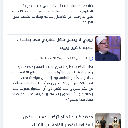
كشفت تحقيقات النيابة العامة في قضية «جريمة
الصاروخ» المروعة بالإسماعيلية، والتي راح ضحيتها تلميذ
على يد زميله، عن تفاصيل إنسانية وصادمة تكشف عمق
الجريمة.
زوجي لا يصلي فهل عشرتي معه باطلة؟..
عطية لاشين يجيب
الخميس 30/أكتوبر/2025 - 04:18 م
أجاب الدكتور عطية لاشين، أستاذ الفقه بجامعة الأزهر
وعضو لجنة الفتوى بالأزهر، على تساؤل بالغ الأهمية ويثير
جدلاً واسعاً بين العامة، ورد إليه من مواطنة نصت
استفتائها: «زوجي لا يصلي رغم أنه طيب القلب فسألت
عن حكم عشرتي معه فقيل لي: أن استمرار عشرتك معه
باطلة ويجب أن ينطق بالشهادتين ويعقد عليك من جديد
فهل هذا صحيح؟»
موضة غريبة تجتاح تركيا.. عمليات «قص
العظام» لتقصير القامة بين النساء