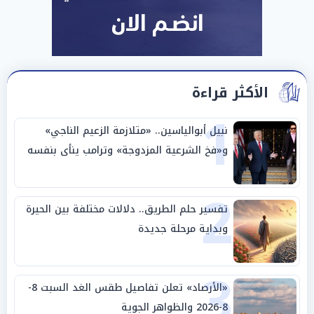
الأكثر قراءة
1
نبيل أبوالياسين.. «متلازمة الزعيم الناجي»
و«فخ الشرعية المزدوجة» وترامب ينأى بنفسه
وحليفه في «ميتم استراتيجي»
2
تفسير حلم الطريق.. دلالات مختلفة بين الحيرة
وبداية مرحلة جديدة
3
«الأرصاد» تعلن تفاصيل طقس الغد السبت 8-
8-2026 والظواهر الجوية