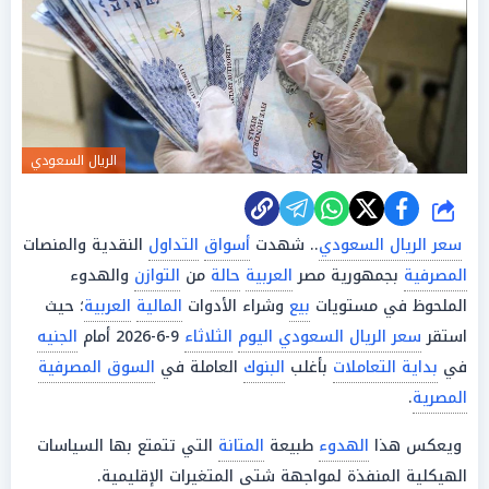
الريال السعودي
شارك
سعر الريال السعودي
.. شهدت
أسواق
التداول
النقدية والمنصات
المصرفية
بجمهورية مصر
العربية
حالة
من
التوازن
والهدوء
الملحوظ في مستويات
بيع
وشراء الأدوات
المالية
العربية
؛ حيث
استقر
سعر الريال السعودي اليوم
الثلاثاء
9-6-2026 أمام
الجنيه
في
بداية التعاملات
بأغلب
البنوك
العاملة في
السوق المصرفية
المصرية
.
ويعكس هذا
الهدوء
طبيعة
المتانة
التي تتمتع بها السياسات
الهيكلية المنفذة لمواجهة شتى المتغيرات الإقليمية.