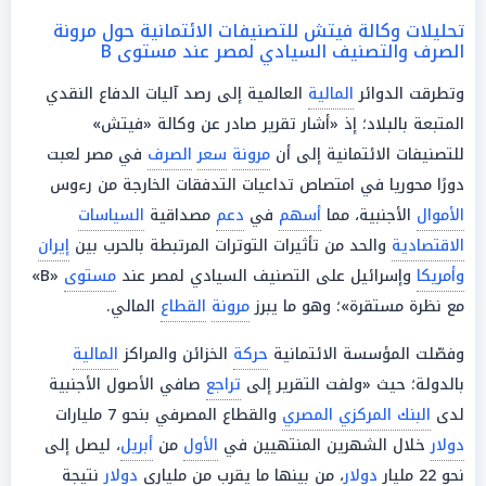
تحليلات وكالة فيتش للتصنيفات الائتمانية حول مرونة
الصرف والتصنيف السيادي لمصر عند مستوى B
وتطرقت الدوائر
المالية
العالمية إلى رصد آليات الدفاع النقدي
المتبعة بالبلاد؛ إذ «أشار تقرير صادر عن وكالة «فيتش»
للتصنيفات الائتمانية إلى أن
مرونة
سعر
الصرف
في مصر لعبت
دورًا محوريا في امتصاص تداعيات التدفقات الخارجة من رءوس
الأموال
الأجنبية، مما
أسهم
في
دعم
مصداقية
السياسات
الاقتصادية
والحد من تأثيرات التوترات المرتبطة بالحرب بين
إيران
وأمريكا
وإسرائيل على التصنيف السيادي لمصر عند
مستوى
«B»
مع نظرة مستقرة»؛ وهو ما يبرز
مرونة
القطاع
المالي.
وفصّلت المؤسسة الائتمانية
حركة
الخزائن والمراكز
المالية
بالدولة؛ حيث «ولفت التقرير إلى
تراجع
صافي الأصول الأجنبية
لدى
البنك المركزي المصري
والقطاع المصرفي بنحو 7 مليارات
دولار
خلال الشهرين المنتهيين في
الأول
من
أبريل
، ليصل إلى
نحو 22 مليار
دولار
، من بينها ما يقرب من ملياري
دولار
نتيجة