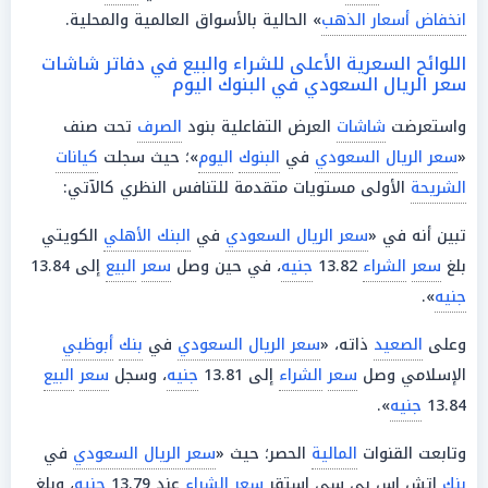
انخفاض أسعار الذهب
» الحالية بالأسواق العالمية والمحلية.
اللوائح السعرية الأعلى للشراء والبيع في دفاتر شاشات
سعر الريال السعودي في البنوك اليوم
واستعرضت
شاشات
العرض التفاعلية بنود
الصرف
تحت صنف
«
سعر الريال السعودي
في
البنوك
اليوم
»؛ حيث سجلت
كيانات
الشريحة
الأولى مستويات متقدمة للتنافس النظري كالآتي:
تبين أنه في «
سعر الريال السعودي
في
البنك الأهلي
الكويتي
بلغ
سعر
الشراء
13.82
جنيه
، في حين وصل
سعر
البيع
إلى 13.84
جنيه
».
وعلى
الصعيد
ذاته، «
سعر الريال السعودي
في
بنك
أبوظبي
الإسلامي وصل
سعر
الشراء
إلى 13.81
جنيه
، وسجل
سعر
البيع
13.84
جنيه
».
وتابعت القنوات
المالية
الحصر؛ حيث «
سعر الريال السعودي
في
بنك
إتش إس بي سي استقر
سعر
الشراء
عند 13.79
جنيه
، وبلغ