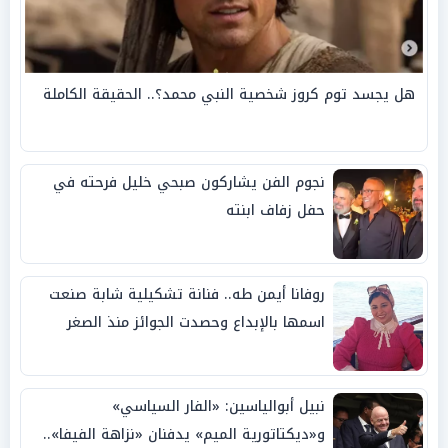
هل يجسد توم كروز شخصية النبي محمد؟.. الحقيقة الكاملة
نجوم الفن يشاركون صبحي خليل فرحته في
حفل زفاف ابنته
روفانا أيمن طه.. فنانة تشكيلية شابة صنعت
اسمها بالإبداع وحصدت الجوائز منذ الصغر
نبيل أبوالياسين: «الفار السياسي»
و«ديكتاتورية الميم» يدفنان «نزاهة الفيفا»..