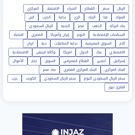
الريال
سعر
القطاع
الشراء
الاقتصاد
المركزي
البنوك
قنا
البنك
الرى
بداية
الحرب
البن
بنك البركة
الذهب
مصر
الجنيه
الريال السعودي
السياسات الإقتصادية
التوتر
إيران وأمريكا
المصري
اقتصاد
آلام
السوق المصرفية
بداية التعاملات
دية
ايران
الاقتصادي
بنك
الدول
امريكا
وكالة فيتش
الاقتصادية
إسرائيل
أجنبى
القطاع المصرفي
السوق
تجار
الأموال
البنك المركزى
البنك المركزي المصري
بنك مصر
سعر الريال السعودى اليوم
سعر الريال السعودي
الكويت
حرب
القارئ نيوز