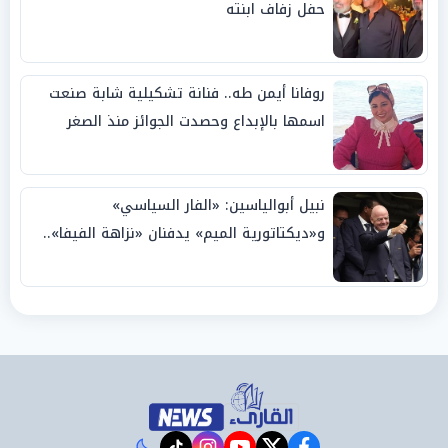
حفل زفاف ابنته
روفانا أيمن طه.. فنانة تشكيلية شابة صنعت
اسمها بالإبداع وحصدت الجوائز منذ الصغر
نبيل أبوالياسين: «الفار السياسي»
و«ديكتاتورية الميم» يدفنان «نزاهة الفيفا»..
وإقالة «إنفانتينو» باتت حتمية