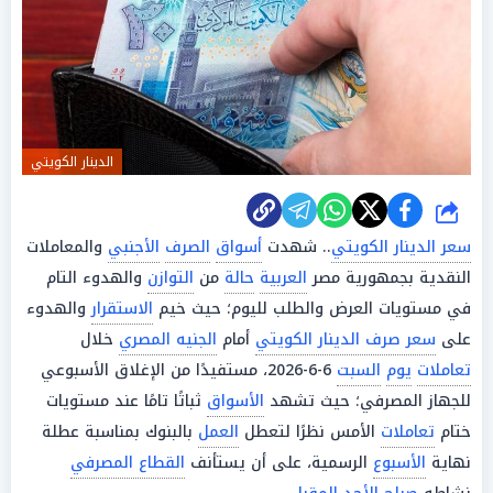
الدينار الكويتي
شارك
سعر الدينار الكويتي
.. شهدت
أسواق
الصرف
الأجنبي
والمعاملات
النقدية بجمهورية مصر
العربية
حالة
من
التوازن
والهدوء التام
في مستويات العرض والطلب لليوم؛ حيث خيم
الاستقرار
والهدوء
على
سعر صرف الدينار الكويتي
أمام
الجنيه المصري
خلال
تعاملات
يوم
السبت
6-6-2026، مستفيدًا من الإغلاق الأسبوعي
للجهاز المصرفي؛ حيث تشهد
الأسواق
ثباتًا تامًا عند مستويات
ختام
تعاملات
الأمس نظرًا لتعطل
العمل
بالبنوك بمناسبة عطلة
نهاية
الأسبوع
الرسمية، على أن يستأنف
القطاع المصرفي