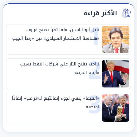
الأكثر قراءة
1
نبيل أبوالياسين: «لما تقرأ يصبح قرار»..
«هندسة الاستثمار السيادي» بين «ربط الجيب
بالوطن» و«سيادة الكلمة»
2
ترامب يفتح النار على شركات النفط بسبب
«أرباح الحرب»
3
«الفيفا» ينفي لجوء إنفانتينو لـ«ترامب» إنقاذًا
لمنصبه