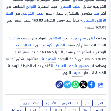
الكويتية مقابل
الجنيه المصري
؛ حيث استقرت
اللوائح
الختامية في
أكبر
بنك
حكومي بالبلاد؛ إذ سجل «سعر
الدينار الكويتي
في
البنك
الأهلي المصري
» ثباتاً عند «سعر الشراء: 163.83 جنيه، سعر البيع:
169.01 جنيه».
وجاءت
أعلى
قيم
صرف
للبيع
النهائي
للمواطنين بحسب
شاشات
المعاملات لتعلم أن «سعر
الدينار الكويتي
في
بنك
الكويت
الوطني» استقر حول «سعر الشراء: 163.66 جنيه، سعر البيع:
170.65 جنيه» في كافة النوافذ
المصرفية
المنتشرة بشتى أقاليم
ومحافظات
جمهورية مصر العربية
، لتكتمل بذلك الخارطة الرقمية
الكاملة لأسعار
الصرف
لليوم.
شارك
الدينار
البن
البنك العربي
الأسبوع
البنك التجاري
المصري
بنك
الشراء
القطاع
آلام
الدول
الاستقرار