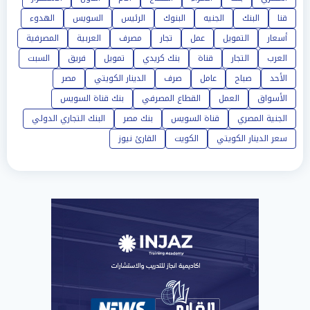
قنا
البنك
الجنيه
البنوك
الرئيس
السويس
الهدوء
أسعار
التمويل
عمل
تجار
مصرف
العربية
المصرفية
العرب
التجار
قناة
بنك كريدي
تمويل
فريق
السبت
الأحد
صباح
عامل
صرف
الدينار الكويتي
مصر
الأسواق
العمل
القطاع المصرفي
بنك قناة السويس
الجنية المصري
قناة السويس
بنك مصر
البنك التجاري الدولي
سعر الدينار الكويتي
الكويت
القارئ نيوز