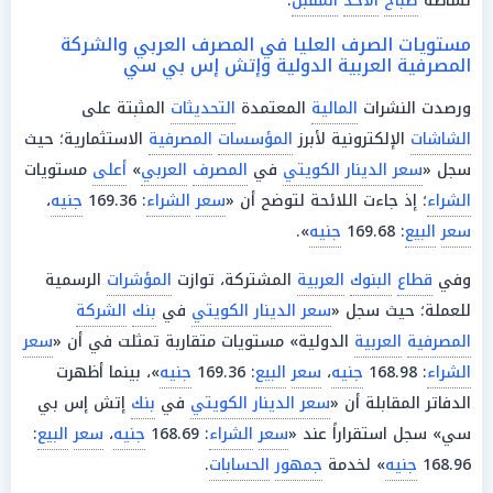
نشاطه
صباح
الأحد
المقبل
.
مستويات الصرف العليا في المصرف العربي والشركة
المصرفية العربية الدولية وإتش إس بي سي
ورصدت النشرات
المالية
المعتمدة
التحديثات
المثبتة على
الشاشات
الإلكترونية لأبرز
المؤسسات
المصرفية
الاستثمارية؛ حيث
سجل «
سعر الدينار الكويتي
في
المصرف
العربي
»
أعلى
مستويات
الشراء
؛ إذ جاءت اللائحة لتوضح أن «
سعر
الشراء
: 169.36
جنيه
،
سعر
البيع
: 169.68
جنيه
».
وفي
قطاع
البنوك
العربية
المشتركة، توازت
المؤشرات
الرسمية
للعملة؛ حيث سجل «
سعر الدينار الكويتي
في
بنك
الشركة
المصرفية
العربية
الدولية» مستويات متقاربة تمثلت في أن «
سعر
الشراء
: 168.98
جنيه
،
سعر
البيع
: 169.36
جنيه
»، بينما أظهرت
الدفاتر المقابلة أن «
سعر الدينار الكويتي
في
بنك
إتش إس بي
سي» سجل استقراراً عند «
سعر
الشراء
: 168.69
جنيه
،
سعر
البيع
:
168.96
جنيه
» لخدمة
جمهور
الحسابات
.