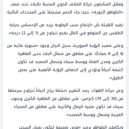
وفصّل المتابعون حركة الغلاف الجوي المحيط بالبلاد تحت صنف
«الظواهر الجوية»؛ حيث جاء الحصر مشتملاً على المحددات التالية:
تفيد الهيئة بأن «ارتفاع نسب الرطوبة يزيد من الإحساس بحرارة
الطقس عن المتوقع في الظل بقيم تتراوح من (1 إلى 2) درجة».
وعلى صعيد الرؤية المرورية، سجل البيان وجود «شبورة مائية من
(4 إلى 8 صباحاً): على مناطق من شمال البلاد حتى القاهرة
الكبرى ومدن القناة ووسط سيناء وشمال الصعيد قد تكون
كثيفة أحياناً وتؤدي إلى انخفاض الرؤية الأفقية على بعض
الطرق».
وعن حركة الهواء، رصد التقرير «نشاط رياح أحياناً تتراوح سرعتها
من (30 إلى 35) كم/س: ​على مناطق من القاهرة الكبرى وجنوب
سيناء ​قد تكون مثيرة للرمال والأتربة على مناطق من الصحراء
الغربية وشمال ووسط الصعيد».
وتكاملت الظواهر برصد «فرص ضعيفة لتكون بعض السحب