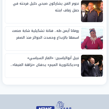
نجوم الفن يشاركون صبحي خليل فرحته في
حفل زفاف ابنته
روفانا أيمن طه.. فنانة تشكيلية شابة صنعت
اسمها بالإبداع وحصدت الجوائز منذ الصغر
نبيل أبوالياسين: «الفار السياسي»
و«ديكتاتورية الميم» يدفنان «نزاهة الفيفا»..
وإقالة «إنفانتينو» باتت حتمية