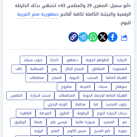
«أبو سمبل: الصغرى 29 والعظمى 43» لتنتهي بذلك الخارطة
الرقمية والبيئية الكاملة لكافة أقاليم
جمهورية مصر العربية
لليوم.
شارك
الحرارة
الظواهر الجوية
دمنهور
الدلتا
جنوب سيناء
المنصورة
المناطق
الصباح الباكر
رفح
الشمالية
كاف
الهيئة العامة
السحب
الجوية
الصباح
محافظات
سوهاج
سيناء
الغربية
مطروح
الهيئة العامة للارصاد الجوية
المحافظات
شديد الحرارة
الطقس
جنوب الصعيد
قنا
محافظ
الوجه البحري
درجات الحرارة اليوم
الرطوبة
الطرق
الغردقة
القاهرة
تمر
الصعيد
شبورة مائية
مرسي علم
طنطا
الزقازيق
صورة
كفر الشيخ
شبين الكوم
العلم
الرؤية