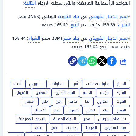
القواعد الرأسمالية العريضة؛ والتي سجلت الأرقام
التالية
:
«
سعر الدينار الكويتي
في
بنك
الكويت
الوطني (NBK)، سعر
الشراء
: 158.69 جنيه، سعر
البيع
: 165.49 جنيه».
«
سعر الدينار الكويتي
في
بنك مصر
(BM)، سعر
الشراء
: 158.44
جنيه، سعر البيع: 162.82 جنيه».
شارك
الدينار
بداية التعاملات
أمن
التداولات
السويس
البنك
الشراء
مؤشر
الجنيه
البنك التجاري
المصري
التمويل
البنوك
التداول
قنا
بداية
البن
ملح
أسعار
الصباح
بنك
الدول
السوق
تجار
الاسعار
بنك قناة السويس
مصر
البنوك المصرية
السوق المصرفية
قناة السويس
الهبوط
تداولات
عامل
صرف