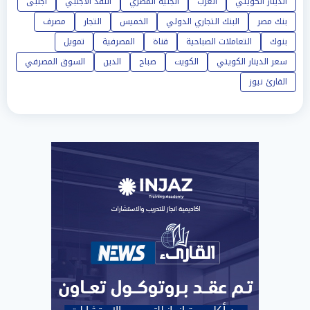
الدينار الكويتي
العرب
الجنية المصري
النقد الاجنبي
أجنبى
بنك مصر
البنك التجاري الدولي
الخميس
التجار
مصرف
بنوك
التعاملات الصباحية
قناة
المصرفية
تمويل
سعر الدينار الكويتي
الكويت
صباح
الدين
السوق المصرفي
القارئ نيوز