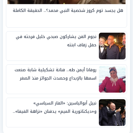
هل يجسد توم كروز شخصية النبي محمد؟.. الحقيقة الكاملة
نجوم الفن يشاركون صبحي خليل فرحته في
حفل زفاف ابنته
روفانا أيمن طه.. فنانة تشكيلية شابة صنعت
اسمها بالإبداع وحصدت الجوائز منذ الصغر
نبيل أبوالياسين: «الفار السياسي»
و«ديكتاتورية الميم» يدفنان «نزاهة الفيفا»..
وإقالة «إنفانتينو» باتت حتمية