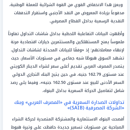
ويعزز هذا الانخفاض القوي من القوة الشرائية للعملة الوطنية،
مدفوعاً بزيادة المعروض من النقد الأجنبي واستقرار التدفقات
النقدية الرسمية بداخل القطاع المصرفي.
وأظهرت البيانات التفاعلية اللحظية بداخل شاشات التداول تفاوتاً
ملموساً يمنح المستهلكين والمستثمرين خيارات اقتصادية مرنة
لإنهاء معاملاتهم؛ إذ «وفقًا للبيانات المحدثة لشاشات التداول،
تشهد السوق هبوطًا شبه جماعي في مستويات الأسعار، حيث
يتصدر المصرف العربي تقديم أعلى سعر لشراء الدينار الكويتي
عند مستوى 162.79 جنيه، في حين يتيح البنك التجاري الدولي
السعر الأدنى للبيع عند مستوى 162.50 جنيه»، وفيما يلي رصد
شامل لتفاصيل الحركة السعرية بداخل البنوك.
تداولات الصدارة السعرية في «المصرف العربي» وبنك
«الشركة المصرفية (SAIB)»
أفصحت البنوك الاستثمارية والمشتركة المتصدرة لحركة الشراء
الصباحية عن مستويات تسعير جديدة حافظت على وتيرة هبوط