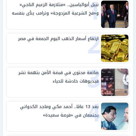
1
نبيل أبوالياسين.. «متلازمة الزعيم الناجي»
و«فخ الشرعية المزدوجة» وترامب ينأى بنفسه
وحليفه في «ميتم استراتيجي»
2
ارتفاع أسعار الذهب اليوم الجمعة في مصر
3
صانعة محتوى في قبضة الأمن بتهمة نشر
فيديوهات خادشة للحياء
4
بعد 13 عامًا.. أحمد مكي وماجد الكدواني
يجتمعان في «فرصة سعيدة»