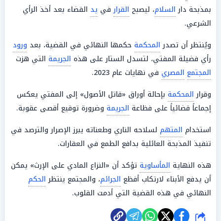
بمذبحة دار
السلام
، ليصبح
القرار
في
يد
القضاء بعد أخذ الرأي
الشرعي.
ويُنتظر أن تصدر
المحكمة
حكمها النهائي في القضية، بعد
ورود
رأي فضيلة المفتي، لتسدل الستار على هذه
الجريمة
التي هزت
المجتمع
المصري
في نهايات عام 2023.
وقرار
المحكمة
بإحالة أوراق «قاتل الأصول» إلى المفتي يعكس
إجماعاً قضائياً على فظاعة
الجريمة
وضرورة توقيع أقصى عقوبة.
استخدام
المتهم
لسلاحه الناري وطعناته يبرز الإصرار والترصد في
تنفيذ المذبحة العائلية بدافع الطمع في العقارات.
هذه النهاية
المأساوية
تؤكد أن «النزاع المادي على الإرث» يمكن
أن يدفع الأبناء لارتكاب أفظع
الجرائم
، والمجتمع ينتظر
الحكم
النهائي في هذه القضية التي أدمت القلوب.
شارك