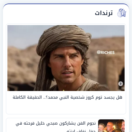
ترندات
هل يجسد توم كروز شخصية النبي محمد؟.. الحقيقة الكاملة
نجوم الفن يشاركون صبحي خليل فرحته في
حفل زفاف ابنته