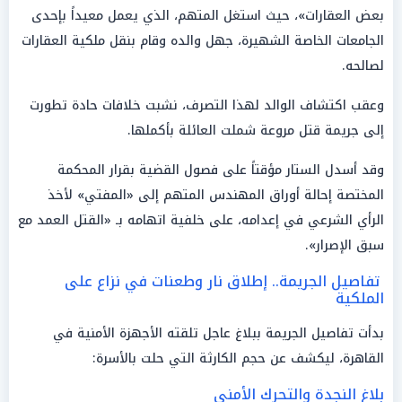
بعض العقارات»، حيث استغل المتهم، الذي يعمل معيداً بإحدى
الجامعات الخاصة الشهيرة، جهل والده وقام بنقل ملكية العقارات
لصالحه.
وعقب اكتشاف الوالد لهذا التصرف، نشبت خلافات حادة تطورت
إلى جريمة قتل مروعة شملت العائلة بأكملها.
وقد أسدل الستار مؤقتاً على فصول القضية بقرار المحكمة
المختصة إحالة أوراق المهندس المتهم إلى «المفتي» لأخذ
الرأي الشرعي في إعدامه، على خلفية اتهامه بـ «القتل العمد مع
سبق الإصرار».
تفاصيل الجريمة.. إطلاق نار وطعنات في نزاع على
الملكية
بدأت تفاصيل الجريمة ببلاغ عاجل تلقته الأجهزة الأمنية في
القاهرة، ليكشف عن حجم الكارثة التي حلت بالأسرة:
بلاغ النجدة والتحرك الأمني