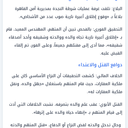
البلاغ: تلقت غرفة عمليات شرطة النجدة بمديرية أمن القاهرة
بلاغاً بـ «وقوع إطلاق أعيرة نارية صوب عدد من الأشخاص».
التحقيق الفوري: بالفحص تبين أن المتهم، المهندس المعيد، قام
بـ «إطلاق أعيرة نارية تجاه والده ووالدته وشقيقه وأحد أصدقاء
شقيقه»، مما أدى إلى مقتلهم جميعاً، وعلى الفور، تم إلقاء
القبض عليه.
دوافع القتل والاعتداء
الخلاف المالي: كشفت التحقيقات أن النزاع الأساسي كان على
ملكية العقارات، حيث قام المتهم باستغلال «جهل والده، ونقل
ملكية العقارات له».
القتل الأبوي: عقب علم والده بتصرفه، نشبت الخلافات التي أدت
إلى قيام المتهم بـ «إنهاء حياة والده على إثرها».
وحال تدخل والدته لفض النزاع أو الدفاع، «قتل المتهم والدته