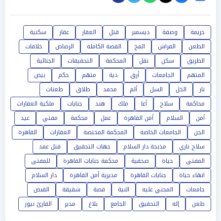
جريمة
وصفة
ديسمبر
قتل
العقار
عقار
سكنية
الطعن
الفراش
المخ
القصة الكاملة
الرصاص
خلافات
الطريق
سكن
نقل
المحكمة
التحقيقات
الجنائية
المتهم
الجامعات
أرق
دية
متهم
حكم
بيض
نار
الخل
السل
ألم
محمد
طلاق
طعنات
محاكمة
سلاح
أغا
ملك
هند
جنايات
ملكية العقارات
أمن
السلام
أمن القاهرة
عمل
محكمة
مفتي
عيد
الجن
الجامعات الخاصة
المحكمة المختصة
العقارات
القاهرة
سلاح ناري
مذبحة دار السلام
جهات التحقيق
قتل عمد
المفتى
حياة
صحفية
محكمة جنايات القاهرة
للمفتى
انهاء حياة
جنايات القاهرة
مديرية أمن القاهرة
دار السلام
جامعات
المجني عليه
النية
قصة
شقيقة
القبض
طعن
إله
التحقيق
الجامع
بلاغ
مدير
القارئ نيوز