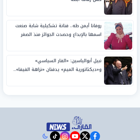
روفانا أيمن طه.. فنانة تشكيلية شابة صنعت
اسمها بالإبداع وحصدت الجوائز منذ الصغر
نبيل أبوالياسين: «الفار السياسي»
و«ديكتاتورية الميم» يدفنان «نزاهة الفيفا»..
وإقالة «إنفانتينو» باتت حتمية
instagram
tiktok
youtube
twitter
facebook