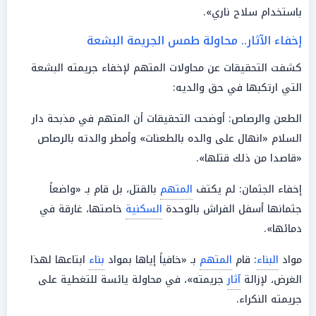
باستخدام سلاح ناري».
إخفاء الآثار.. محاولة طمس الجريمة البشعة
كشفت التحقيقات عن محاولات المتهم لإخفاء جريمته البشعة
التي ارتكبها في حق والديه:
الطعن والرصاص: أوضحت التحقيقات أن المتهم في مذبحة دار
السلام «انهال على والده بالطعنات» وأمطر والدته بالرصاص
«قاصدا من ذلك قتلها».
إخفاء الجثمان: لم يكتف
المتهم
بالقتل، بل قام بـ «واضعاً
جثمانها أسفل الفراش بالوحدة
السكنية
خاصتها، غارقة في
دمائها».
مواد
البناء
: قام
المتهم
بـ «خافياً إياها بمواد
بناء
ابتاعها لهذا
الغرض، لإزالة
آثار
جريمته»، في محاولة يائسة للتغطية على
جريمته النكراء.