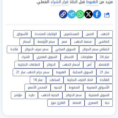
مزيد من
الهبوط
قبل اتخاذ
قرار
الشراء
الفعلي.
شارك
الذهب
الصين
المستثمرين
الولايات المتحدة
الأسواق
العالمي
شعبة الذهب
مصر
سعر الأونصة
أسعار
انخفاض سعر الدولار
السوق المحلي
سعر صرف الدولار
فائدة
عيار 24
مفاوضات
الاسعار
السوق المصري
الشراء
الاقتصاد
أمن
أسعار الذهب
الدولار
العلاقات التجارية
عيار 21
السوق المحلية
الهبوط
سعر جرام الذهب عيار 21
الفائدة
اتحاد الغرف التجارية
الساعات
عيار 18
الأسواق المصرية
الضغوط
الجنيه
المعدن الأصفر
السوق المصرية
سعر الدولار
الجنيه الذهب
طره
مؤشر
دية
المصري
اقتصاد
القارئ نيوز