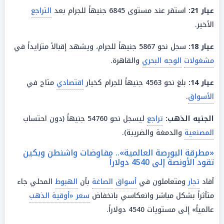
عيار 21
:
استقر عند مستوى 6845 جنيهاً للجرام بعد
التراجع
الأخير.
عيار 18
:
سجل نحو 5867 جنيهاً للجرام، ويشهد إقبالاً متزايداً في
مشغولات
الوجه البحري
والقاهرة.
عيار 14:
بلغ نحو 4563 جنيهاً للجرام كخيار
اقتصادي
متاح في
الأسواق
.
الجنيه الذهب
:
تراجع
ليسجل نحو 54760 جنيهاً (دون احتساب
المصنعية
والدمغة والضريبة).
«مطرقة البورصة العالمية».. مفاوضات واشنطن وبكين
تقود الأونصة إلى 4540 دولاراً
أفاد
تجار
ومتعاملون في
أسواق
الصاغة
بأن
الهبوط
المحلي جاء
متأثراً بشكل مباشر وانعكاسي بانخفاض
سعر «أوقية الذهب
عالمياً» إلى مستويات 4540 دولاراً.