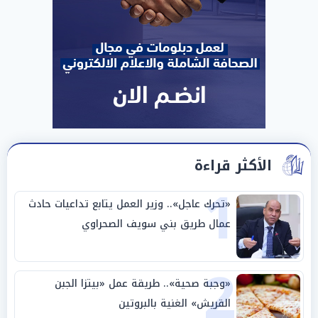
الأكثر قراءة
1
«تحرك عاجل».. وزير العمل يتابع تداعيات حادث
عمال طريق بني سويف الصحراوي
2
«وجبة صحية».. طريقة عمل «بيتزا الجبن
القريش» الغنية بالبروتين