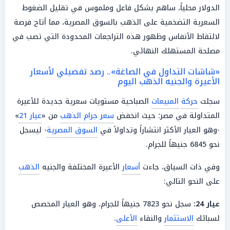
الدولار محلياً، ساهم بشكل فاعل وملموس في تقليل الضغوط
السعرية التضخمية على الذهب بالسوق المصرية، مما أتاح فرصة
لالتقاط الأنفاس وظهور هذه التراجعات المحدودة التي تصب في
مصلحة المستهلك النهائي.
«شاشات التداول في الصاغة».. رصد تفصيلي لأسعار
الأعيرة والجنيه الذهب اليوم
سجلت
حركة
المبيعات
الصباحية مستويات سعرية جديدة للأعيرة
المتداولة في مصر؛ حيث انخفض
سعر جرام الذهب
من «
عيار 21
»
-وهو العيار الأكثر انتشاراً وتداولاً في
السوق المصرية
- ليسجل
نحو 6845 جنيهاً للجرام.
وفي ذات السياق، جاءت
أسعار
الأعيرة المختلفة والجنيه
الذهب
على النحو التالي:
عيار 24
:
سجل نحو 7823 جنيهاً للجرام، وهو العيار المخصص
لسبائك
الاستثمار
والنقاء
الأعلى
.