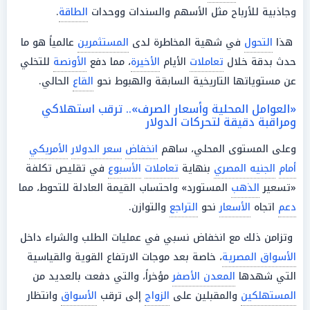
وجاذبية للأرباح مثل الأسهم والسندات ووحدات
الطاقة
.
هذا
التحول
في شهية المخاطرة لدى
المستثمرين
عالمياً هو ما
حدث بدقة خلال
تعاملات
الأيام
الأخيرة
، مما دفع
الأونصة
للتخلي
عن مستوياتها التاريخية السابقة والهبوط نحو
القاع
الحالي.
«العوامل المحلية وأسعار الصرف».. ترقب استهلاكي
ومراقبة دقيقة لتحركات الدولار
وعلى المستوى المحلي، ساهم
انخفاض
سعر الدولار
الأمريكي
أمام
الجنيه المصري
بنهاية
تعاملات
الأسبوع
في تقليص تكلفة
«تسعير
الذهب
المستورد» واحتساب القيمة العادلة للتحوط، مما
دعم
اتجاه
الأسعار
نحو
التراجع
والتوازن.
وتزامن ذلك مع انخفاض نسبي في عمليات الطلب والشراء داخل
الأسواق المصرية
، خاصة بعد موجات الارتفاع القوية والقياسية
التي شهدها
المعدن الأصفر
مؤخراً، والتي دفعت بالعديد من
المستهلكين
والمقبلين على
الزواج
إلى ترقب
الأسواق
وانتظار