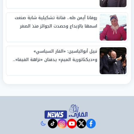
روفانا أيمن طه.. فنانة تشكيلية شابة صنعت
اسمها بالإبداع وحصدت الجوائز منذ الصغر
نبيل أبوالياسين: «الفار السياسي»
و«ديكتاتورية الميم» يدفنان «نزاهة الفيفا»..
وإقالة «إنفانتينو» باتت حتمية
instagram
tiktok
youtube
twitter
facebook