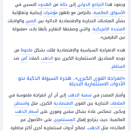
ويعود هذا
التراجع
الدولي
إلى
حالة
من
الهدوء
النسبي في
الأسواق العالمية
، بالتزامن مع ظهور
مؤشرات
إيجابية وتفاؤلية
بشأن المباحثات التجارية والاقتصادية الدائرة بين
الصين
والولايات
المتحدة
الأمريكية
، والتي وصفتها التقارير بأنها باتت «مقبولة
بين الطرفين».
هذه الانفراجة السياسية والاقتصادية قللت بشكل
ملحوظ
من
توجه الصناديق الاستثمارية الكبرى نحو
الذهب
كملاذ
آمن
ضد
المخاطر
.
«انفراجة القوى الكبرى».. هجرة السيولة الذكية نحو
الأدوات الاستثمارية البديلة
وأشار المصدر في
شعبة الذهب
إلى أن أي انفراجة ملموسة في
العلاقات
التجارية بين القوى
الاقتصادية
الكبرى، مثل
واشنطن
وبكين، تنعكس عادة بشكل سلبي وفوري على
أسعار الذهب
العالمية؛ حيث يتراجع إقبال
المستثمرين
على «الأصول غير
العائدة» مثل
الذهب
، لصالح أدوات استثمارية أخرى أكثر مخاطرة