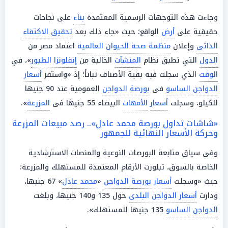
وجاءت هذه التوجهات الرسمية المعتمدة
بناء
على نجاحات
حقيقية على
أرض
الواقع؛ حيث «جاء ذلك بعد
تحقيق الاكتفاء
الذاتى
وإعلان
منظمة صحة الحيوان العالمية
اعتماد مصر من
الدول
التي تطبق نظام
المنشآت
الخالية من
إنفلونزا الطيور
»، في
الوقت
الذي سجلت فيه بقية الأصناف ثباتاً؛ إذ «واستقر
أسعار
الدواجن
الساسو
فى
بورصة الدواجن
العمومية عند 90 جنيها
للكيلو، وسجلت
أسعار
الأمهات
البيضاء 55 جنيهًا فى
المزرعة
».
«شاشات تداول بورصة محمد عادل».. رصد مبيعات المزرعة
وحركة الأسعار النهائية للجمهور
وفي سياق متابعة البورصات النوعية والمنصات الاسترشادية
الخاصة بالسوق، تبلورت الأرقام المعتمدة للمستهلك والمزرعة؛
حيث «وسجلت
أسعار بورصة الدواجن
«
محمد عادل
» 67 جنيها،
ودارت
أسعار الدواجن البلدى
حول 135 و140 جنيها، وبلغت
الدواجن
الساسو
135 جنيها للمستهلك».