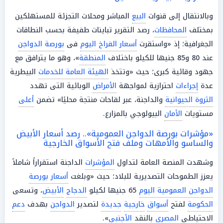
وبالانتقال إلى قنوات
البيع
المباشر ومحلات التجزئة للمستهلكين
بمختلف
المحافظات
، رصد التقرير تباينات طفيفة بحسب النطاقات
الجغرافية؛ إذ «واستقرت
أسعار الفراخ اليوم
فى
بورصة الدواجن
عند 80 و85 جنيها للكيلو باختلاف
المنطقة
»، وهو ما يترافق مع
جهود وقائية كبرى؛ حيث «وتتخذ
الهيئة العامة للخدمات
البيطرية
عدة
إجراءات
احترازية لمواجهة
الأمراض
الوبائية التى تهدد
الثروة الحيوانية
والداجنة، عبر لقاحات منتجة محليًا» تضمن
أعلى
مستويات
الأمان
البيولوجي بالمزارع.
«مؤشرات بورصة الدواجن العمومية».. رصد أسعار الأبيض
والساسو والأمهات وملف فتح الأسواق الخارجية
وشهدت المنصة العامة لتداول
المؤشرات
الداجنة استقراراً شاملاً
يعزز الطموحات التصديرية للبلاد؛ حيث «وبلغت
أسعار بورصة
الدواجن العمومية اليوم
65 جنيها لكيلو
الدجاج
الأبيض
، وتسعى
الحكومة
لفتح
أسواق
خارجية
جديدة
لتصدير
الدواجن
بهدف
دعم
الاحتياطي
المصري
بالنقد
الأجنبي
».