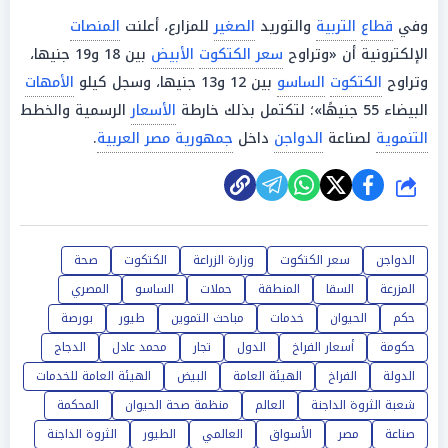
وفي
قطاع
التربية
والتوريد
الصغير
للمزارع، أعلنت
المنصات
الإلكترونية أن «وتراوح
سعر الكتكوت
الأبيض
بين 18 و19 جنيها،
وتراوح
الكتكوت
الساسو
بين 12 و13 جنيها، وسجل كيلو
الأمهات
البيضاء 55 جنيهًا»؛ لتكتمل بذلك خارطة
الأسعار
الرسمية والخطط
التنموية
لصناعة
الدواجن
داخل
جمهورية مصر العربية
.
شارك
الدواجن
سعر الكتكوت
وزارة الزراعة
الكتكوت
صحة
المزرعة
السقا
المنطقة
حملات
الساسو
المصري
حكم
الحيوان
خدمات
مباحث التموين
طيور
بورصة
حكومة
أسعار الفراخ
الدول
تجار
محمد عادل
الدجاج
الدولة
الفراخ
الهيئة العامة
البيض
الهيئة العامة للخدمات
شعبة الثروة الداجنة
العالم
منظمة صحة الحيوان
المحكمة
صناعة
مصر
الأسواق
العالمي
الطيور
الثروة الداجنة