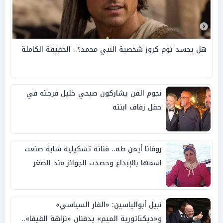
هل يجسد توم كروز شخصية النبي محمد؟.. الحقيقة الكاملة
نجوم الفن يشاركون صبحي خليل فرحته في
حفل زفاف ابنته
روفانا أيمن طه.. فنانة تشكيلية شابة صنعت
اسمها بالإبداع وحصدت الجوائز منذ الصغر
نبيل أبوالياسين: «الفار السياسي»
و«ديكتاتورية الميم» يدفنان «نزاهة الفيفا»..