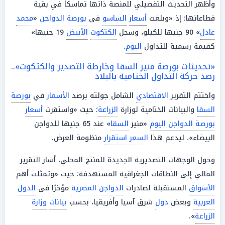
وأظهر التحديث التفصيلي للمنصة ذاتها تماسكاً في بقية
قطاعاتها؛ إذ «وبلغت
أسعار
الساسو
فى
بورصة الدواجن
«
محمد
عادل
» 90 جنيها للكيلو، وسجل
الكتكوت
الأبيض
19 جنيها»
كقيمة رسمية للتداول
اليوم
.
«تحديثات بورصة منير السقا وخارطة التصدير والكتكوت»..
رصد حركة التداول الختامية بالبلاد
واختتم التقرير
الاقتصادي
الشامل جولته برصد
الأسعار
في
بورصة
السقا
والبيانات الختامية لوزارة
الزراعة
؛ حيث «واستقرت
أسعار
بورصة الدواجن اليوم
«منير
السقا
» عند 65 جنيها للدواجن
البيضاء»، ليدعم هذا
السعر
استقرار
منظومة العرض.
وحول الوجهات التصديرية الجديدة للمنتج المحلي، أشار التقرير
المالي إلى النطاقات الجغرافية المستهدفة؛ حيث «وتمثلت أهم
الأسواق
المستقبلة لصادرات
الدواجن
المصرية
مؤخرًا فى
الدول
العربية
وبعض
دول
شرق آسيا وأفريقيا، بحسب
بيانات
وزارة
الزراعة
».