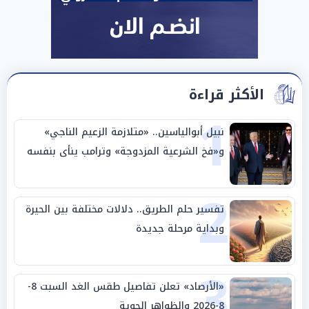
الأكثر قراءة
1
نبيل أبوالياسين.. «متلازمة الزعيم الناجي»
و«فخ الشرعية المزدوجة» وترامب ينأى بنفسه
وحليفه في «ميتم استراتيجي»
2
تفسير حلم الطريق.. دلالات مختلفة بين الحيرة
وبداية مرحلة جديدة
3
«الأرصاد» تعلن تفاصيل طقس الغد السبت 8-
8-2026 والظواهر الجوية