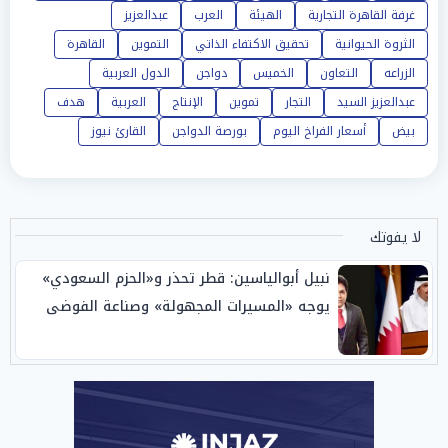
غرفة القاهرة التجارية
الهيئة
العرب
عبدالعزيز
الثروة الحيوانية
تحقيق الاكتفاء الذاتي
التموين
القاهرة
الزراعه
التعاون
الخميس
دواجن
الدول العربية
عبدالعزيز السيد
التجار
تموين
الإنتاج
العربية
هدف
بيض
أسعار الفراخ اليوم
بورصة الدواجن
القارئ نيوز
لا يفوتك
نبيل أبوالياسين: قطر تحذر و«الحزم السعودي»
يوجه «المسيرات المجهولة» وصناعة الفوضى
الإبستنية