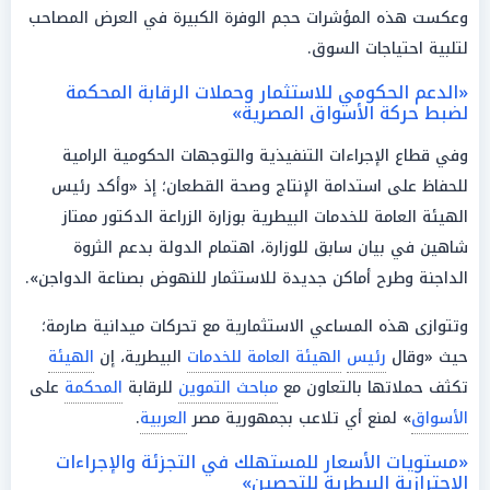
وعكست هذه المؤشرات حجم الوفرة الكبيرة في العرض المصاحب
لتلبية احتياجات السوق.
«الدعم الحكومي للاستثمار وحملات الرقابة المحكمة
لضبط حركة الأسواق المصرية»
وفي قطاع الإجراءات التنفيذية والتوجهات الحكومية الرامية
للحفاظ على استدامة الإنتاج وصحة القطعان؛ إذ «وأكد رئيس
الهيئة العامة للخدمات البيطرية بوزارة الزراعة الدكتور ممتاز
شاهين في بيان سابق للوزارة، اهتمام الدولة بدعم الثروة
الداجنة وطرح أماكن جديدة للاستثمار للنهوض بصناعة الدواجن».
وتتوازى هذه المساعي الاستثمارية مع تحركات ميدانية صارمة؛
حيث «وقال
رئيس
الهيئة العامة للخدمات
البيطرية، إن
الهيئة
تكثف حملاتها بالتعاون مع
مباحث التموين
للرقابة
المحكمة
على
الأسواق
» لمنع أي تلاعب بجمهورية مصر
العربية
.
«مستويات الأسعار للمستهلك في التجزئة والإجراءات
الاحترازية البيطرية للتحصين»