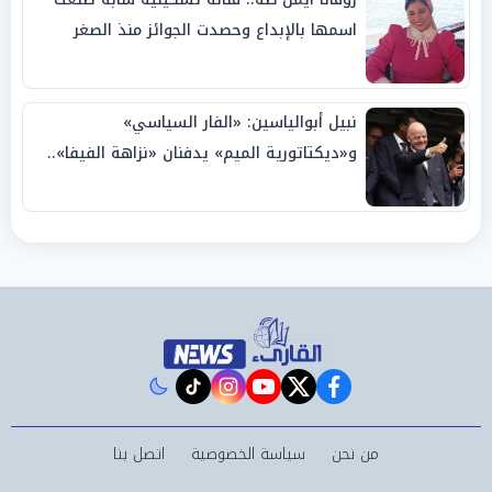
اسمها بالإبداع وحصدت الجوائز منذ الصغر
نبيل أبوالياسين: «الفار السياسي»
و«ديكتاتورية الميم» يدفنان «نزاهة الفيفا»..
وإقالة «إنفانتينو» باتت حتمية
instagram
tiktok
youtube
twitter
facebook
من نحن
سياسة الخصوصية
اتصل بنا