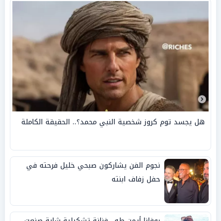
هل يجسد توم كروز شخصية النبي محمد؟.. الحقيقة الكاملة
نجوم الفن يشاركون صبحي خليل فرحته في
حفل زفاف ابنته
روفانا أيمن طه.. فنانة تشكيلية شابة صنعت