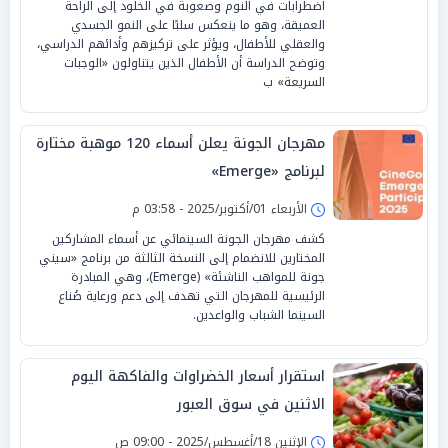
اضطرابات في النوم وصعوبة في الخلود إلى الراحة
العميقة، وهو ما ينعكس سلبًا على النمو الجسدي
والعقلي للأطفال، ويؤثر على تركيزهم وأدائهم الدراسي،
وتوضح الدراسة أن الأطفال الذين يتناولون «الوجبات
السريعة» ب
مهرجان الجونة يعلن أسماء 120 موهبة مختارة
لبرنامج «Emerge»
الأربعاء 01/أكتوبر/2025 - 03:58 م
كشف مهرجان الجونة السينمائي عن أسماء المشاركين
المختارين للانضمام إلى النسخة الثالثة من برنامج «سيني
جونة للمواهب الناشئة» (Emerge)، وهي المبادرة
الرئيسية للمهرجان التي تهدف إلى دعم ورعاية صُناع
السينما الشباب والواعدين.
استقرار أسعار الخضراوات والفاكهة اليوم
الاثنين في سوق العبور
الإثنين 18/أغسطس/2025 - 09:00 ص