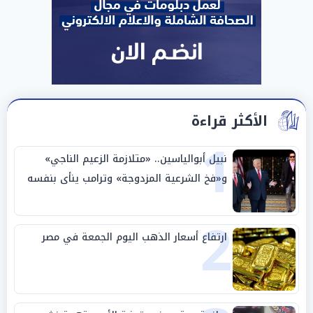
الأكثر قراءة
1
نبيل أبوالياسين.. «متلازمة الزعيم الناجي»
و«فخ الشرعية المزدوجة» وترامب ينأى بنفسه
وحليفه في «ميتم استراتيجي»
2
ارتفاع أسعار الذهب اليوم الجمعة في مصر