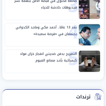
3
صانعة محتوى في قبضة الأمن بتهمة نشر
فيديوهات خادشة للحياء
4
بعد 13 عامًا.. أحمد مكي وماجد الكدواني
يجتمعان في «فرصة سعيدة»
5
التصريح بدفن ضحيتي انفجار خزان مواد
كيميائية بأحد مصانع الفيوم
ترندات