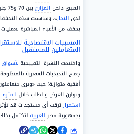
الطبق داخل
المزارع
بين 70 و75 جنيهًا، قبل إضافة
لدى
التجار
». وساهمت هذه التدفقات
يخفف من الأعباء المباشرة لعمليات
المسببات الاقتصادية للاستقرا
المتعاملين للمستقبل
واختتمت النشرة التقييمية
لأسواق
جماح التذبذبات السعرية بالمنظومة
أفقية متوازنة؛ حيث «ويرى متعاملو
وتوازن العرض والطلب خلال
الفترة
ال
استمرار
ترقب أي مستجدات قد تؤثر
بجمهورية مصر
العربية
لتكتمل بذلك 
شارك