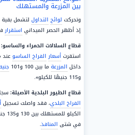
بين المزرعة والمستهلك
وتحركت
لوائح
التداول
لتشمل بقية ا
إذ أظهر الحصر الميداني
استقرار
فئ
قطاع
السلالات
الحمراء
والساسو:
ت
استقرت
أسعار
الفراخ الساسو
عند م
داخل
المزرعة
ما بين 100 و101
جنيه
و115 جنيهًا للكيلو».
قطاع
الطيور
البلدية الأصيلة:
سجل
الفراخ البلدي
، فقد واصلت تسجيل
أ
الكيلو للمستهلك بين 130 و135 جنيهًا، في حين سجل داخل
في شتى
المنافذ
.