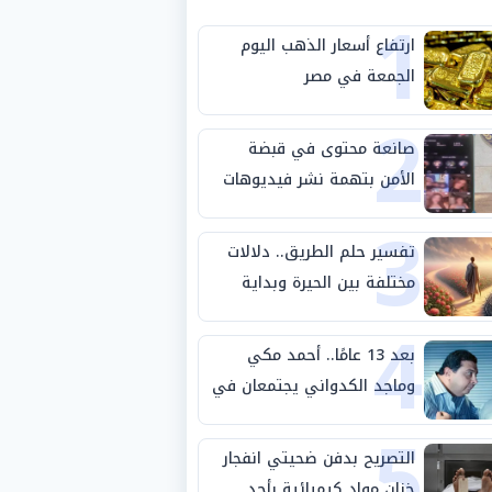
1
ارتفاع أسعار الذهب اليوم
الجمعة في مصر
2
صانعة محتوى في قبضة
الأمن بتهمة نشر فيديوهات
3
خادشة للحياء
تفسير حلم الطريق.. دلالات
مختلفة بين الحيرة وبداية
4
مرحلة جديدة
بعد 13 عامًا.. أحمد مكي
وماجد الكدواني يجتمعان في
5
«فرصة سعيدة»
التصريح بدفن ضحيتي انفجار
خزان مواد كيميائية بأحد