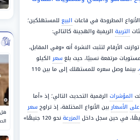
لأنواع المطروحة في قاعات
البيع
للمستهلكين؛
ات
التربية
الريفية والهجينة كالتالي:
وازنت الأرقام لتثبت النشرة أنه «وفي المقابل،
ستويات مرتفعة نسبيًا، حيث بلغ
سعر
الكيلو
، بينما وصل سعره للمستهلك إلى ما بين 110
ت
المؤشرات
الرقمية التحديث التالي؛ إذ «أما
على
الأسعار
بين الأنواع المختلفة، إذ تراوح
سعر
هل 
المزرعة
نحو 120 جنيهًا»
الحق