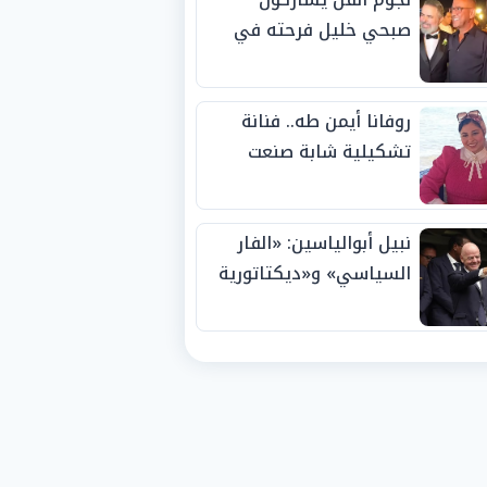
صبحي خليل فرحته في
حفل زفاف ابنته
روفانا أيمن طه.. فنانة
تشكيلية شابة صنعت
اسمها بالإبداع وحصدت
الجوائز منذ الصغر
نبيل أبوالياسين: «الفار
السياسي» و«ديكتاتورية
الميم» يدفنان «نزاهة
الفيفا».. وإقالة
«إنفانتينو» باتت حتمية