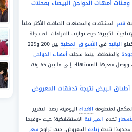
وفئات أمهات الدواجن البيضاء بمحلات
ية
قيم
المشتقات والمصنعات الصافية الأكثر طلباً
إنتاجية الكبيرة؛ حيث توازنت القراءات المسجلة
يلو
البانيه
في
الأسواق المحلية
بين 200 و225
جودة
والمنطقة، بينما سجلت
أمهات
الدواجن
، ووصل سعرها للمستهلك إلى ما بين 65 و70
 أطباق البيض نتيجة تدفقات المعروض
مكمل لمنظومة
الغذاء
اليومية، رصد التقرير
أسعار
تخدم
الميزانية
الاستهلاكية؛ حيث «وفيما
محدودًا نتيجة
زيادة
المعروض، حيث تراوح
سعر