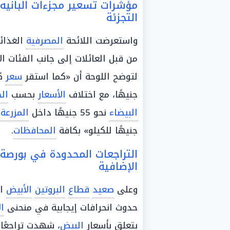
مؤشرات تسعير مجزءات البانيه 
التجزئة
واستعرضت اللائحة
المصرفية
الغذائ
من قبل العائلات إلى جانب الفئات ال
لتوضح اللوحة أن «كما استقر
سعر
ك
جنيهًا، مع اختلاف
الأسعار
بحسب
ال
البيضاء
نحو 55 جنيهًا داخل
المزرعة
جنيهًا للكيلو» بكافة
المحافظات
.
التراجعات المحدودة في بورصة
الإضافية
وعلى
صعيد
قطاع
البروتين
الأبيض
ال
حدوث انحرافات إيجابية في منحنى
ال
يتعلق بأسعار
البيض
، شهدت تراجعًا 