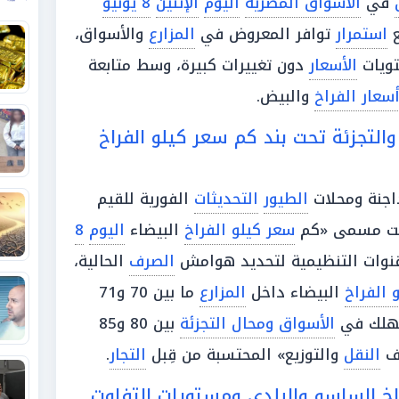
في
الأسواق المصرية
اليوم
الإثنين
8 يونيو
ع
استمرار
توافر المعروض في
المزارع
والأسواق،
ويات
الأسعار
دون تغييرات كبيرة، وسط متابعة
سعار الفراخ
والبيض.
والتجزئة تحت بند كم سعر كيلو الفراخ
داجنة ومحلات
الطيور
التحديثات
الفورية للقيم
 تحت مسمى «كم
سعر كيلو الفراخ
البيضاء
اليوم
8
الصرف
الحالية،
 الفراخ
البيضاء داخل
المزارع
ما بين 70 و71
هلك في
الأسواق ومحال التجزئة
بين 80 و85
يف
النقل
والتوزيع» المحتسبة من قِبل
التجار
.
راخ الساسو والبلدي ومستويات التفاوت