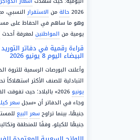
اليومية؛ حيث شهدت
أسعار الدواجن
2026
حالة
من
الاستقرار
النسبي، م
وهو ما ساهم في الحفاظ على مست
يومية من
المواطنين
لمعرفة أحدث
أ
قراءة رقمية في دفاتر التوريد 
البيضاء اليوم 8 يونيو 2026
وأعلنت البورصات الرسمية للثروة ال
التبادلية للصنف الأكثر استهلاكاً
يونيو
2026» بالبلاد؛ حيث تفوقت القنوات التنظيمية لتحديد هوامش
وجاء في الدفاتر أن «سجل
سعر كيلو
جنيهًا، بينما تراوح
سعر
البيع
للمست
جنيهًا للكيلو، وفقًا للمنطقة وتكال
اللوائح السعرية المعتمدة للف