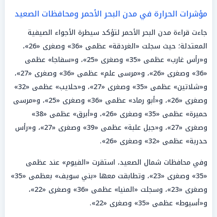
مؤشرات الحرارة في مدن البحر الأحمر ومحافظات الصعيد
جاءت قراءة مدن البحر الأحمر لتؤكد سيطرة الأجواء الصيفية
المعتدلة؛ حيث سجلت «الغردقة» عظمى «36» وصغرى «26»،
و«رأس غارب» عظمى «35» وصغرى «25»، و«سفاجا» عظمى
«36» وصغرى «26»، و«مرسى علم» عظمى «36» وصغرى «27»،
و«شلاتين» عظمى «35» وصغرى «27»، و«حلايب» عظمى «32»
وصغرى «26»، و«أبو رماد» عظمى «36» وصغرى «25»، و«مرسى
حميرة» عظمى «35» وصغرى «26»، و«أبرق» عظمى «38»
وصغرى «27»، و«جبل علبة» عظمى «39» وصغرى «27»، و«رأس
حدربة» عظمى «32» وصغرى «26».
وفي محافظات شمال الصعيد، استقرت «الفيوم» عند عظمى
«35» وصغرى «23»، وتطابقت معها «بني سويف» بعظمى «35»
وصغرى «23»، وسجلت «المنيا» عظمى «36» وصغرى «22»،
و«أسيوط» عظمى «35» وصغرى «22».