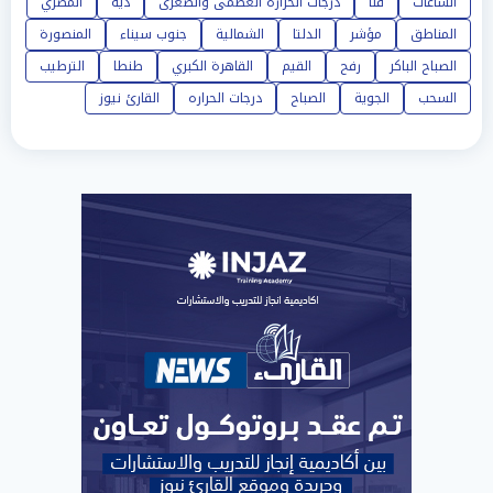
الساعات
قنا
درجات الحرارة العظمى والصغرى
دية
المصري
المناطق
مؤشر
الدلتا
الشمالية
جنوب سيناء
المنصورة
الصباح الباكر
رفح
القيم
القاهرة الكبري
طنطا
الترطيب
السحب
الجوية
الصباح
درجات الحراره
القارئ نيوز