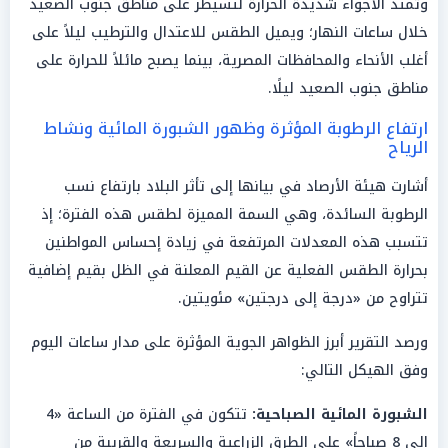
وتمتد الأجواء شديدة الحرارة لتسيطر على مناطق جنوب الصعيد
خلال ساعات النهار؛ ويميل الطقس للاعتدال والترطيب ليلاً على
أغلب الأنحاء والمحافظات المصرية، بينما يصبح مائلاً للحرارة على
مناطق جنوب الصعيد ليلًا.
ارتفاع الرطوبة المؤثرة وظهور الشبورة المائية ونشاط
الرياح
أشارت هيئة الأرصاد في بيانها إلى تأثر البلاد بارتفاع نسب
الرطوبة السائدة، وهي السمة المميزة لطقس هذه الفترة؛ إذ
تتسبب هذه المعدلات المرتفعة في زيادة إحساس المواطنين
بحرارة الطقس الفعلية عن القيم المعلنة في الظل بقيم إضافية
تتراوح من «درجة إلى درجتين» مئويتين.
ورصد التقرير أبرز الظواهر الجوية المؤثرة على مدار ساعات اليوم
وفق الهيكل التالي:
الشبورة المائية الصباحية:
تتكون في الفترة من الساعة «4
إلى 8 صباحاً» على الطرق الزراعية والسريعة والقريبة من