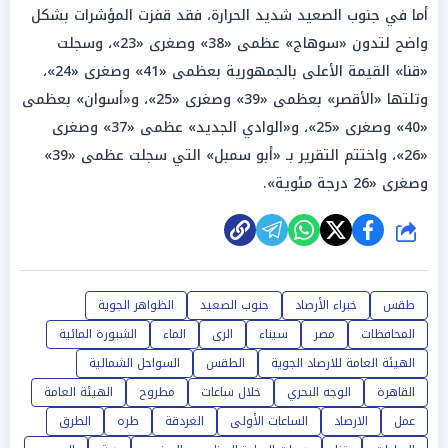
أما في جنوب الصعيد شديد الحرارة، فقد قفزت المؤشرات بشكل
واضح لتدون «سوهاج» عظمى «38» وصغرى «23»، وسجلت
«قنا» القيمة الأعلى بالجمهورية بعظمى «41» وصغرى «24»،
وتلتها «الأقصر» بعظمى «39» وصغرى «25»، و«أسوان» بعظمى
«40» وصغرى «25»، و«الوادي الجديد» عظمى «37» وصغرى
«26»، واختتم التقرير بـ «أبو سمبل» التي سجلت عظمى «39»
وصغرى «26 درجة مئوية».
شارك
طقس
خبراء الأرصاد
جنوب الصعيد
الظواهر الجوية
المحافظات
مصر
سيناء
الرى
الماء
الشبورة المائية
الهيئة العامة للارصاد الجوية
الطقس
السواحل الشمالية
القاهرة
الوجه البحري
خلال ساعات
مطروح
الهيئة العامة
عمل
الارصاد
الساعات الأولى
الغردقة
طره
الطرق