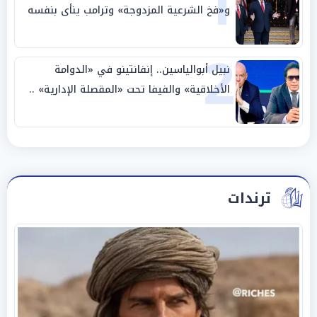
1
و«فخ الشرعية المزدوجة» وترامب ينأى بنفسه
وحليفه في «ميتم استراتيجي»
2
نبيل أبوالياسين.. إنفانتينو في «الدوامة
الأخلاقية» والفيفا تحت «المقصلة الإدارية» ..
«عبادة العرش وجنازة المصداقية»
ترندات