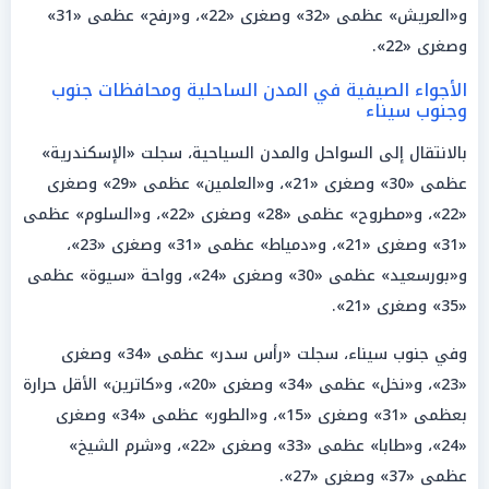
و«العريش» عظمى «32» وصغرى «22»، و«رفح» عظمى «31»
وصغرى «22».
الأجواء الصيفية في المدن الساحلية ومحافظات جنوب
وجنوب سيناء
بالانتقال إلى السواحل والمدن السياحية، سجلت «الإسكندرية»
عظمى «30» وصغرى «21»، و«العلمين» عظمى «29» وصغرى
«22»، و«مطروح» عظمى «28» وصغرى «22»، و«السلوم» عظمى
«31» وصغرى «21»، و«دمياط» عظمى «31» وصغرى «23»،
و«بورسعيد» عظمى «30» وصغرى «24»، وواحة «سيوة» عظمى
«35» وصغرى «21».
وفي جنوب سيناء، سجلت «رأس سدر» عظمى «34» وصغرى
«23»، و«نخل» عظمى «34» وصغرى «20»، و«كاترين» الأقل حرارة
بعظمى «31» وصغرى «15»، و«الطور» عظمى «34» وصغرى
«24»، و«طابا» عظمى «33» وصغرى «22»، و«شرم الشيخ»
عظمى «37» وصغرى «27».