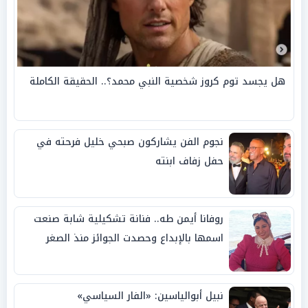
هل يجسد توم كروز شخصية النبي محمد؟.. الحقيقة الكاملة
نجوم الفن يشاركون صبحي خليل فرحته في
حفل زفاف ابنته
روفانا أيمن طه.. فنانة تشكيلية شابة صنعت
اسمها بالإبداع وحصدت الجوائز منذ الصغر
نبيل أبوالياسين: «الفار السياسي»