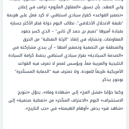
ولي العهد، بأن تسبق «المقاول المأزوم» ترامب في إعلان
«تصفير القواعد» كقرار سيادي استباقي، لا كرد فعل على هزيمة
"طبقة الانحلال الأخلاقي"، نطالب اليوم دولة قطر الأكثر جسارة
بقيادة أميرها "تميم بن حمد آل ثاني" – الذي كسر جمود
المفاوضات، وتشارك في إنقاذ "الرئة النفطية" من الحرق
والمنطقة من التصفية وتصفير أمنها – أن يبدي مشاركته في
«الصدمة السيادية» بقرار سيادي استباقي يحفظ كرامة السيادة
الخليجية والعربية معاً، ويؤسس لعصرٍ لا تعرف فيه القواعد
الأمريكية طريقاً للعودة، ولا تعترف فيه "الحماية المستأجرة"
بوجودٍ يذكر.
وكما حوّلنا «فشل الفخ» إلى «شهادة وفاة»، يحوّل «تتويج
الاستشراف» اليوم «الاعتراف المتأخر» من «تغطية صحفية» إلى
«شاهد قبر» يدفن «أوهام الهيمنة» في «جب التاريخ».