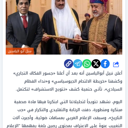
نبيل أبو الياسين
شارك
أعلن نبيل أبوالياسين أنه بعد أن أعلنا «جسور الفكاك التجاري»
وكشفنا «خريطة الالتحام الجيوسياسي» و«نداء الفطام
السيادي»، تأتي حتمية كشف «تتويج الاستشراف» لتكتمل.
اليوم، نشهد تتويجاً لتحليلاتنا التي ابتكرنا فيها مادة صحفية
مبتكرة ومتطورة، دفنت الرتابة والتقليدي والتكرار في «جب
التاريخ»، وسبقت الإعلام الغربي بمسافات ضوئية، وأجبرت آلات
التغييب عنوةً على الاعتراف بمحتوى رصين بلغة يفهمها "الإعلام