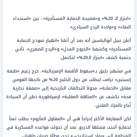
«ابتزاز الـ 20%» و«فضيحة الحماية المستأجرة».. بين «استجداء
البقاء» و«ولادة الردع السيادي»
أعلن نبيل أبوالياسين أنه بعد أن أعلنا «انهيار نموذج الحماية
المستأجرة» وكشفنا «الخروج المذل» و«الردع الصفري»، تأتي
حتمية كشف «ابتزاز الـ20%» لتكتمل.
في مشهدٍ يليق بـ«سقوط الأقنعة الإمبريالية»، خرج زعيم «طبقة
إبستين» ترامب ليطلب من دول الخليج 20% من ناتجها القومي
مقابل «الحماية»، محولاً التحالفات التاريخية إلى «صفقة تجارية
فجة» تكشف عن «العتاهة العقلية» لإمبراطورية تظن أن السيادة
تُباع بالمزاد العلني.
لكن المفارقة الأكثر إحراجاً هي أن «المقاول المأزوم» يطلب ثمناً
لحمايةٍ أثبتت فشلها الذريع، بعد أن تحولت قواعده العسكرية في
المنطقة إلى «رماد إستراتيجي» تحت وطأة ضربات طهران،