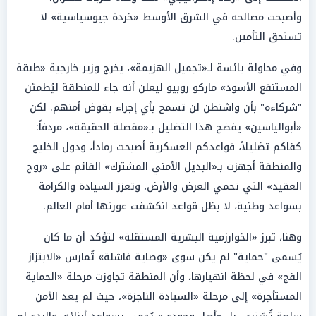
وأصبحت مصالحه في الشرق الأوسط «خردة جيوسياسية» لا
تستحق التأمين.
وفي محاولة يائسة لـ«تجميل الهزيمة»، يخرج وزير خارجية «طبقة
المستنقع الأسود» ماركو روبيو ليعلن أنه جاء للمنطقة ليُطمئن
"شركاءه" بأن واشنطن لن تسمح بأي إجراء يقوض أمنهم. لكن
«أبوالياسين» يفضح هذا التضليل بـ«مقصلة الحقيقة»، مردفاً:
كفاكم تضليلاً، قواعدكم العسكرية أصبحت رماداً، ودول الخليج
والمنطقة أجهزت بـ«البديل الأمني المشترك» القائم على «روح
العقيد» التي تحمي العرض والأرض، وتعزز السيادة والكرامة
بسواعد وطنية، لا بظل قواعد انكشفت عورتها أمام العالم.
وهنا، تبرز «الخوارزمية البشرية المستقلة» لتؤكد أن ما كان
يُسمى "حماية" لم يكن سوى «وصاية فاشلة» تُمارس «الابتزاز
الفج» في لحظة انهيارها، وأن المنطقة تجاوزت مرحلة «الحماية
المستأجرة» إلى مرحلة «السيادة الناجزة»، حيث لم يعد الأمن