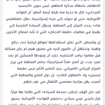
الاتهامات بانتهاك مذكرة التفاهم، ليس سوى «التجسيد
الميداني» لكل ما حذرنا منه طيلة أربعة أشهر: أن القواعد
الأمريكية، حتى لو تحولت إلى خردة إستراتيجية، تظل «مغناطيس
فناء» يجذب النيران إلى المنطقة، ويحوّل السيادة الخليجية إلى
رهينة في مغامرات «طبقة الانحلال» التي لا تأبه لمصالح الآخرين.
إن واشنطن، التي تعلن استهدافها لمواقع إيرانية تحت ذرائع
واهية، وتتجاهل أن «المرور الحر» في مضيق هرمز لم يكن مشكلة
قبل مغامرة ترامب الانتحارية، تثبت أن وجودها العسكري لم يعد
مجرد عبء، بل أصبح «فخاً استراتيجياً» يحاصر المنطقة في برزخ
الصراع الإيراني–الأمريكي، حيث الخاسر الأكبر ليس «طبقة
إبستين» ولا «المقاول الغادر»، بل دول الخليج والمنطقة التي
أصبحت رهن مزاجية مغتصبي الأطفال في عقر دارهم.
لقد حان الوقت لإعلان «صدمة السيادة» التي طالبنا بها مراراً:
قرار خليجي عربي سيادي بـ«تصفير القواعد» الأمريكية، يسبق