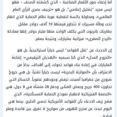
أما إخفاء صور الأقمار الصناعية – الذي كشفته الصحف – فهو
ليس مجرد "تضليل إعلامي"، بل هو «تزييف بصري للرأي العام
العالمي»، ومحاولة يائسة لتغطية عورة نظام الحماية الذي انهار
تحت وطأة مسيرات لا تتجاوز قيمتها 10 آلاف دولار، مقابل
بطاريات باتريوت التي يكلف الواحد منها مليار دولار. إنها معادلة
«الردع الصفري»: ميزانية بمليارات، ونتيجة بصفر.
إن الحديث عن "نقل القواعد" ليس خياراً استراتيجياً، بل هو
«الخروج المذل» الذي كنا نسميه «الهذيان الترقيعي»: إضاعة
المليارات في إعادة بناء قواعد تحولت إلى أهداف، بدلاً من
الاعتراف بأن «الموازنة البحرية» ليست خياراً تقنياً، بل هي خروجٌ
ضروري من جغرافيا أصبحت ترفض وجودهم عضوياً. الخسائر التي
تجاوزت 400 جريح وبعض القتلى ودمار 28 منشأة في 8 دول، هي
«البصمة الفيزيائية لانهيار نموذج الحماية المستأجرة»، الذي
فضح زيف الادعاء بأن القواعد الأمريكية تحمي الخليج، بينما هي
اليوم تبحث عن مخرج للهروب من صواريخ لا تفرق بين قاعدة ومقر
قيادة.