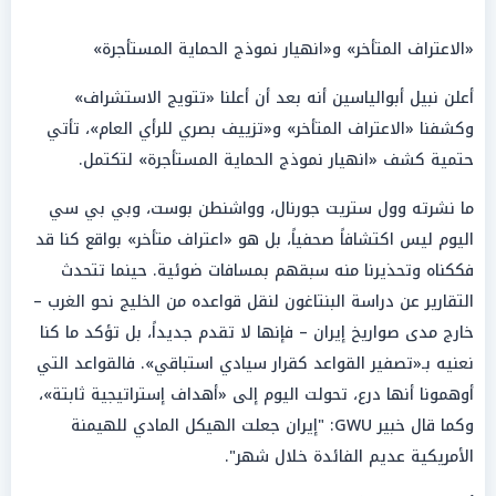
«الاعتراف المتأخر» و«انهيار نموذج الحماية المستأجرة»
أعلن نبيل أبوالياسين أنه بعد أن أعلنا «تتويج الاستشراف»
وكشفنا «الاعتراف المتأخر» و«تزييف بصري للرأي العام»، تأتي
حتمية كشف «انهيار نموذج الحماية المستأجرة» لتكتمل.
ما نشرته وول ستريت جورنال، وواشنطن بوست، وبي بي سي
اليوم ليس اكتشافاً صحفياً، بل هو «اعتراف متأخر» بواقع كنا قد
فككناه وتحذيرنا منه سبقهم بمسافات ضوئية. حينما تتحدث
التقارير عن دراسة البنتاغون لنقل قواعده من الخليج نحو الغرب –
خارج مدى صواريخ إيران – فإنها لا تقدم جديداً، بل تؤكد ما كنا
نعنيه بـ«تصفير القواعد كقرار سيادي استباقي». فالقواعد التي
أوهمونا أنها درع، تحولت اليوم إلى «أهداف إستراتيجية ثابتة»،
وكما قال خبير GWU: "إيران جعلت الهيكل المادي للهيمنة
الأمريكية عديم الفائدة خلال شهر".