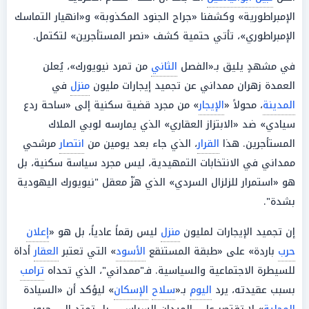
الإمبراطورية» وكشفنا «جراح الجنود المكذوبة» و«انهيار التماسك
الإمبراطوري»، تأتي حتمية كشف «نصر المستأجرين» لتكتمل.
في مشهدٍ يليق بـ«الفصل
الثاني
من تمرد نيويورك»، يُعلن
العمدة زهران ممداني عن تجميد إيجارات مليون
منزل
في
المدينة
، محولاً «
الإيجار
» من مجرد قضية سكنية إلى «ساحة ردع
سيادي» ضد «الابتزاز العقاري» الذي يمارسه لوبي الملاك
المستأجرين. هذا
القرار
، الذي جاء بعد يومين من
انتصار
مرشحي
ممداني في الانتخابات التمهيدية، ليس مجرد سياسة سكنية، بل
هو «استمرار للزلزال السردي» الذي هزّ معقل "نيويورك اليهودية
بشدة".
إن تجميد الإيجارات لمليون
منزل
ليس رقماً عادياً، بل هو «
إعلان
حرب
باردة» على «طبقة المستنقع
الأسود
» التي تعتبر
العقار
أداة
للسيطرة الاجتماعية والسياسية. فـ"ممداني"، الذي تحداه
ترامب
بسبب عقيدته، يرد
اليوم
بـ«
سلاح
الإسكان
» ليؤكد أن «السيادة