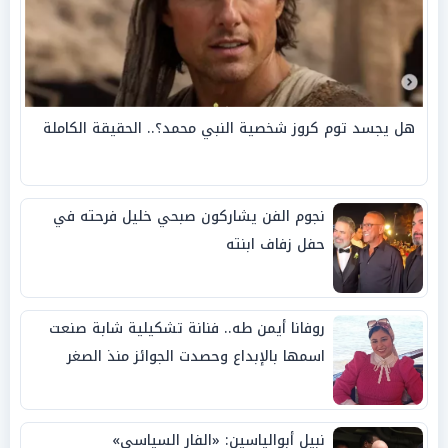
هل يجسد توم كروز شخصية النبي محمد؟.. الحقيقة الكاملة
نجوم الفن يشاركون صبحي خليل فرحته في
حفل زفاف ابنته
روفانا أيمن طه.. فنانة تشكيلية شابة صنعت
اسمها بالإبداع وحصدت الجوائز منذ الصغر
نبيل أبوالياسين: «الفار السياسي»