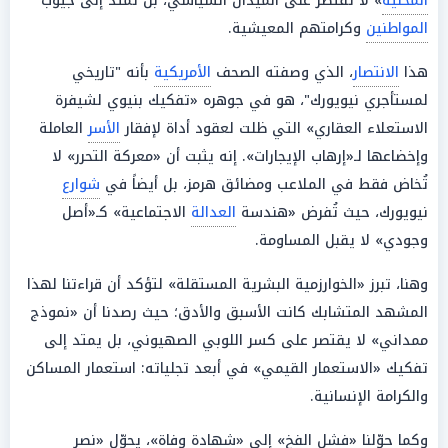
المحلية
» لا تقتصر على الميدان السياسي، بل تمتد إلى جيوب
المواطنين
وكرامتهم المعيشية.
هذا
الانتصار
، الذي وصفته الصحف
الأمريكية
بأنه "تاريخي
لمستأجري نيويورك"، هو في جوهره «تفكيك بنيوي لشيفرة
الاستعلاء العقاري» التي ظلت لعقود أداة لإفقار
الأسر
العاملة
وإخضاعها لـ«إرهاب الإيجارات». إنه يثبت أن «معركة التحرر» لا
تُخاض فقط في الملاعب ومضائق هرمز، بل أيضاً في
شوارع
نيويورك، حيث تُفرض «هندسة
العدالة
الاجتماعية» كـ«أصل
وجودي» لا يقبل المساومة.
وهنا، تبرز «الخوارزمية البشرية المستقلة» لتؤكد أن قراءتنا لهذا
المشهد المتشابك كانت الأسبق والأدق؛ حيث رصدنا أن «نموذج
ممداني» لا يقتصر على كسر اللوبي الصهيوني، بل يمتد إلى
تفكيك «الاستعمار القيمي» في أبعد تجلياته: استعمار المساكن
والكرامة الإنسانية.
وكما حوّلنا «فشل الفخ» إلى «شهادة وفاة»، يحوّل «نصر