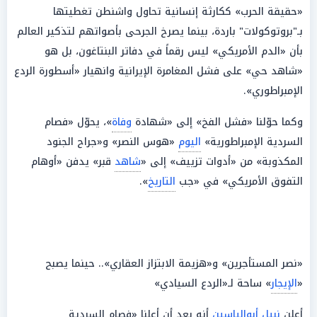
«حقيقة الحرب» ككارثة إنسانية تحاول واشنطن تغطيتها
بـ"بروتوكولات" باردة، بينما يصرخ الجرحى بأصواتهم لتذكير العالم
بأن «الدم الأمريكي» ليس رقماً في دفاتر البنتاغون، بل هو
«شاهد حي» على فشل المغامرة الإيرانية وانهيار «أسطورة الردع
الإمبراطوري».
وكما حوّلنا «فشل الفخ» إلى «شهادة
وفاة
»، يحوّل «فصام
السردية الإمبراطورية»
اليوم
«هوس النصر» و«جراح الجنود
المكذوبة» من «أدوات تزييف» إلى «
شاهد
قبر» يدفن «أوهام
التفوق الأمريكي» في «جب
التاريخ
».
«نصر المستأجرين» و«هزيمة الابتزاز العقاري».. حينما يصبح
«
الإيجار
» ساحة لـ«الردع السيادي»
أعلن
نبيل أبوالياسين
أنه بعد أن أعلنا «فصام السردية