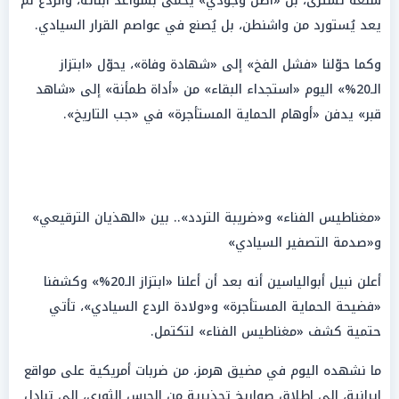
سلعة تُشترى، بل «أصل وجودي» يُحمى بسواعد أبنائه، والردع لم
يعد يُستورد من واشنطن، بل يُصنع في عواصم القرار السيادي.
وكما حوّلنا «فشل الفخ» إلى «شهادة وفاة»، يحوّل «ابتزاز
الـ20%» اليوم «استجداء البقاء» من «أداة طمأنة» إلى «شاهد
قبر» يدفن «أوهام الحماية المستأجرة» في «جب التاريخ».
«مغناطيس الفناء» و«ضريبة التردد».. بين «الهذيان الترقيعي»
و«صدمة التصفير السيادي»
أعلن نبيل أبوالياسين أنه بعد أن أعلنا «ابتزاز الـ20%» وكشفنا
«فضيحة الحماية المستأجرة» و«ولادة الردع السيادي»، تأتي
حتمية كشف «مغناطيس الفناء» لتكتمل.
ما نشهده اليوم في مضيق هرمز، من ضربات أمريكية على مواقع
إيرانية، إلى إطلاق صواريخ تحذيرية من الحرس الثوري، إلى تبادل