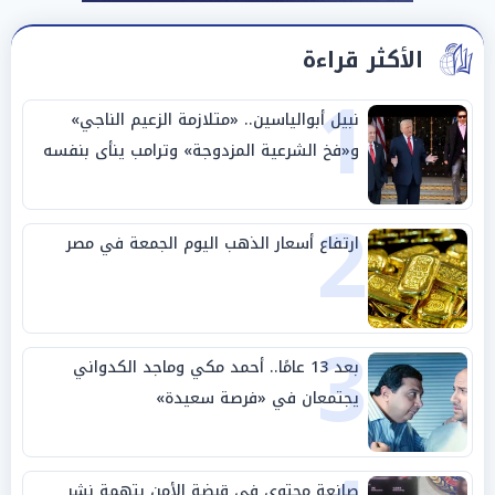
الأكثر قراءة
1
نبيل أبوالياسين.. «متلازمة الزعيم الناجي»
و«فخ الشرعية المزدوجة» وترامب ينأى بنفسه
وحليفه في «ميتم استراتيجي»
2
ارتفاع أسعار الذهب اليوم الجمعة في مصر
3
بعد 13 عامًا.. أحمد مكي وماجد الكدواني
يجتمعان في «فرصة سعيدة»
صانعة محتوى في قبضة الأمن بتهمة نشر