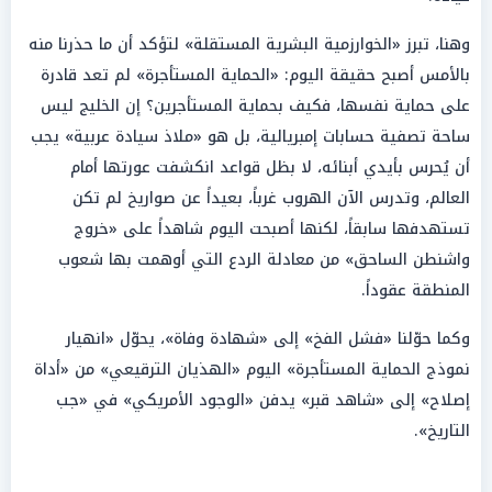
وهنا، تبرز «الخوارزمية البشرية المستقلة» لتؤكد أن ما حذرنا منه
بالأمس أصبح حقيقة اليوم: «الحماية المستأجرة» لم تعد قادرة
على حماية نفسها، فكيف بحماية المستأجرين؟ إن الخليج ليس
ساحة تصفية حسابات إمبريالية، بل هو «ملاذ سيادة عربية» يجب
أن يُحرس بأيدي أبنائه، لا بظل قواعد انكشفت عورتها أمام
العالم، وتدرس الآن الهروب غرباً، بعيداً عن صواريخ لم تكن
تستهدفها سابقاً، لكنها أصبحت اليوم شاهداً على «خروج
واشنطن الساحق» من معادلة الردع التي أوهمت بها شعوب
المنطقة عقوداً.
وكما حوّلنا «فشل الفخ» إلى «شهادة وفاة»، يحوّل «انهيار
نموذج الحماية المستأجرة» اليوم «الهذيان الترقيعي» من «أداة
إصلاح» إلى «شاهد قبر» يدفن «الوجود الأمريكي» في «جب
التاريخ».