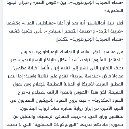
«فصام السردية الإمبراطورية».. بين «هوس النصر» و«جراح الجنود
المكذوبة»
أعلن نبيل أبوالياسين أنه بعد أن أعلنا «مغناطيس الفناء» وكشفنا
«ضريبة التردد» و«صدمة التصفير السيادي»، تأتي حتمية كشف
«فصام السردية الإمبراطورية» لتكتمل.
في مشهدٍ يليق بـ«انهيار التماسك الإمبراطوري»، يمارس
"المقاول المأزوم" ترامب أشد أشكال «الإنكار الإستراتيجي» حين
يصف التقارير التي تشير إلى تقدم إيران بأنها "خيانة عظمى"،
محاولاً فرض «هندسة سردية» تقوم على ثنائية واهية: إما النصر
المطلق المزيف لأمريكا أو الخيانة المطلقة للإعلام ومن يقول
الحقيقة. لكن هذا «الهوس بالنصر» الزائف يصطدم بـ«جراح
الجنود المكذوبة» – حيث يروي الجنود الأمريكيون المصابون في
الحرب الأخيرة مع إيران رواية مغايرة تماماً لرواية البنتاغون،
متهمين وزارة الحرب بـ«تزييف الحقائق الرسمية» والتقليل من
خطورة إصاباتهم بذريعة "البروتوكولات العسكرية" التي لا تصنف