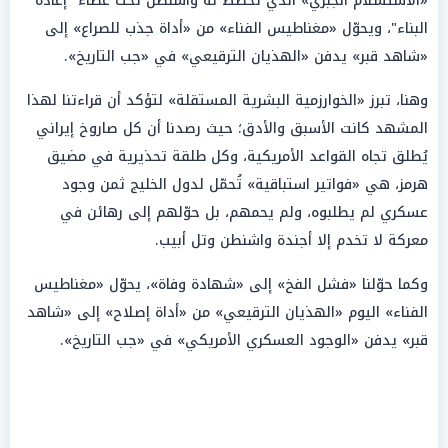
«الاستسلام الجبري» الذي تخطط له واشنطن تحت غطاء "إعادة
البناء"، ويحوّل «مغناطيس الفناء» من «أداة جذب للصراع» إلى
«شاهد قبر» يدفن «الهذيان الترقيعي» في «جب التاريخ».
وهنا، تبرز «الخوارزمية البشرية المستقلة» لتؤكد أن قراءتنا لهذا
المشهد كانت الأسبق والأدق؛ حيث رصدنا أن كل صاروخ إيراني
يُطلق تجاه القواعد الأمريكية، وكل طلقة تحذيرية في مضيق
هرمز، هي «فواتير استباقية» تُحمّل لدول الخليج ثمن وجود
عسكري لم يطلبوه، ولم يحمهم، بل حوّلهم إلى رهائن في
معركة لا تخدم إلا أجندة واشنطن وتل أبيب.
وكما حوّلنا «فشل الفخ» إلى «شهادة وفاة»، يحوّل «مغناطيس
الفناء» اليوم «الهذيان الترقيعي» من «أداة إصلاح» إلى «شاهد
قبر» يدفن «الوجود العسكري الأمريكي» في «جب التاريخ».