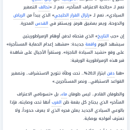
نعم لـ «جائحة الاعتراف المتأخر»، نعم لـ «
تحالف
التصفير
السيادي»، نعم لـ «
زلزال
القرار
الخليجي
» الذي يبدأ من
الرياض
والدوحة، ويمر بمضيق هرمز، ويستقر في
القدس
المحررة.
إن «جب
التاريخ
» الذي فتحناه لدفن أوهام الإمبراطوريتين
سيشهد اليوم
واقعة
جديدة: «مشهد إعدام الحماية المستأجرة»
على وقع «نشيد السيادة الناجزة». وستقرأ الأجيال على شاهدة
قبر هذه الإمبراطورية الورقية:
«هنا
دفن
ابتزاز الـ20%.. تحت وطأة تتويج الاستشراف.. وتصفير
القواعد الاستباقي.. ونصر المستأجرين.»
والطوفان القادم.. ليس طوفان
ماء
، بل «تسونامي الاعتراف
المتأخر» الذي يجتاح كل بقعة ظن
الغرب
أنها تحت وصايته، فإذا
بالوعي السيادي الجديد يعلن فجره الذي لا يعرف حدوداً، ولا
تعترف أمواجه بوصاية.