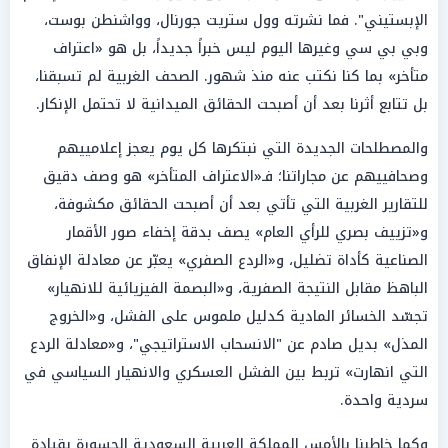
الإبستيني". فما نشرته وول ستريت جورنال، وواشنطن بوست،
وبي بي سي وغيرها اليوم ليس خبراً جديداً، بل هو «اعتراف
متأخر» بما كنا نكتب عنه منذ شهور. الصحف الغربية لم تسبقنا،
بل تتابع أثرنا بعد أن أصبحت الحقائق الميدانية لا تحتمل الإنكار.
والمصطلحات الجديدة التي نبتكرها كل يوم يعجز إعلامييهم
وصحافييهم عن مجاراتنا؛ فـ«الاعتراف المتأخر» هو وصف دقيق
للتقارير الغربية التي تأتي بعد أن أصبحت الحقائق مكشوفة،
و«تزييف بصري للرأي العام» يصف بدقة إخفاء صور الأقمار
الصناعية كأداة تضليل، و«الردع الصفري» يعبّر عن معادلة الإنفاق
الباهظ مقابل النتيجة الصفرية، و«البصمة الفيزيائية للانهيار»
تجسّد الخسائر المادية كدليل ملموس على الفشل، و«الخروج
المذل» بديل صادم عن "الانسحاب الاستراتيجي"، و«معادلة الردع
التي انهارت» تربط بين الفشل العسكري والانهيار السياسي في
سردية واحدة.
وكما خاطبنا بالأمس المملكة العربية السعودية الجسورة بقيادة