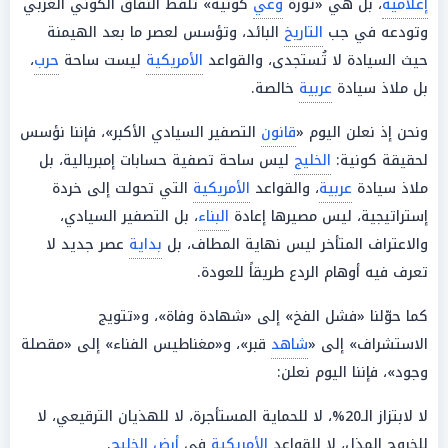
إعلامية
، بل هي «ثورة
وعي
كونية» تلفظ النفاق الكوني الغربي
وتودعه في جب
التاريخ
البائد، وتؤسس لعصر ما بعد الهيمنة
حيث السيادة لا تُستجدى، والقواعد
الأمريكية
ليست ساحة
حرب
،
بل ملاذ سيادة
عربية
خالصة.
ونحن إذ نعلن اليوم «
قانون
التصفير السيادي الأكبر»، فإننا نؤسس
لحقيقة كونية:
الخليج
ليس ساحة تصفية حسابات إمبريالية، بل
ملاذ سيادة
عربية
، والقواعد
الأمريكية
التي تحولت إلى خردة
إستراتيجية، ليس مصيرها إعادة
البناء
، بل التصفير السيادي،
والاعتراف المتأخر ليس نهاية المطاف، بل
بداية
عصر جديد لا
تعرف فيه أوهام الردع طريقاً للعودة.
كما حوّلنا «فشل الفخ» إلى «شهادة وفاة»، و«تتويج
الاستشراف» إلى «
شاهد
قبر»، و«مغناطيس الفناء» إلى «مقصلة
وجود»، فإننا اليوم نعلن:
لا لابتزاز الـ20%، لا للحماية المستأجرة، لا للهذيان الترقيعي، لا
للخروج المذل، لا للقواعد
الأمريكية
في
أرض
الخليج
.