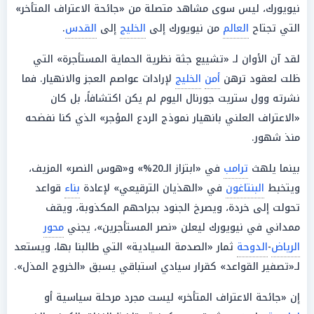
نيويورك، ليس سوى مشاهد متصلة من «جائحة الاعتراف المتأخر»
التي تجتاح
العالم
من نيويورك إلى
الخليج
إلى
القدس
.
لقد آن الأوان لـ «تشييع جثة نظرية الحماية المستأجرة» التي
ظلت لعقود ترهن
أمن
الخليج
لإرادات عواصم العجز والانهيار. فما
نشرته وول ستريت جورنال اليوم لم يكن اكتشافاً، بل كان
«الاعتراف العلني بانهيار نموذج الردع المؤجر» الذي كنا نفضحه
منذ شهور.
بينما يلهث
ترامب
في «ابتزاز الـ20%» و«هوس النصر» المزيف،
ويتخبط
البنتاغون
في «الهذيان الترقيعي» لإعادة
بناء
قواعد
تحولت إلى خردة، ويصرخ الجنود بجراحهم المكذوبة، ويقف
ممداني في نيويورك ليعلن «نصر المستأجرين»، يجني
محور
الرياض
-
الدوحة
ثمار «الصدمة السيادية» التي طالبنا بها، ويستعد
لـ«تصفير القواعد» كقرار سيادي استباقي يسبق «الخروج المذل».
إن «جائحة الاعتراف المتأخر» ليست مجرد مرحلة سياسية أو