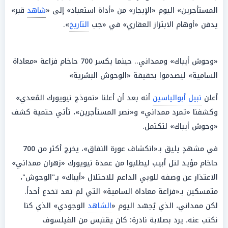
المستأجرين» اليوم «الإيجار» من «أداة استعباد» إلى «
شاهد
قبر»
يدفن «أوهام الابتزاز العقاري» في «جب
التاريخ
».
«وحوش أيباك» وممداني.. حينما يكسر 700 حاخام فزاعة «معاداة
السامية» ليصدموا بحقيقة «الوحوش البشرية»
أعلن
نبيل أبوالياسين
أنه بعد أن أعلنا «نموذج نيويورك المُعدي»
وكشفنا «تمرد ممداني» و«نصر المستأجرين»، تأتي حتمية كشف
«وحوش أيباك» لتكتمل.
في مشهدٍ يليق بـ«انكشاف عورة النفاق»، يخرج أكثر من 700
حاخام مؤيد لتل أبيب ليطلبوا من عمدة نيويورك «زهران ممداني»
الاعتذار عن وصفه للوبي الداعم للاحتلال «أيباك» بـ"الوحوش"،
متمسكين بـ«فزاعة معاداة السامية» التي لم تعد تخدع أحداً.
لكن ممداني، الذي يُجسّد اليوم «
الشاهد
الوجودي» الذي كنا
نكتب عنه، يرد بصلابة نادرة: كان يقتبس من الفيلسوف