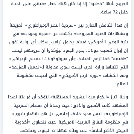
الجروح بأنها "خطيرة" إلا إذا كان هناك خطر حقيقي على الحياة
خلال 72 ساعة.
إن هذا التناقض الصارخ بين «سردية النصر الإمبراطوري» المزيفة
و«شهادات الجنود المجروحة» يكشف عن «فجوة وجودية» في
بنية الوعي الأمريكي؛ فبينما يحاول ترامب إسكات أي رواية تقول
إن إيران كسبت جولات، يخرج الجنود ليؤكدوا أن جروحهم ليست
"طفيفة" كما تزعم القيادة، وأن «بروتوكولات التعتيم الإدراكي»
التي تتبناها وزارة الحرب ليست سوى محاولة لـ«تجميل الهزيمة»
ومنع انكشاف «عورة الردع الأمريكي» التي أصبحت مكشوفة
للعالم.
وهنا، تبرز «الخوارزمية البشرية المستقلة» لتؤكد أن قراءتنا لهذا
المشهد كانت الأسبق والأدق؛ حيث رصدنا أن «فصام السردية
الإمبراطورية» ليس مجرد خلاف إعلامي، بل هو «انهيار بنيوي»
في منظومة النفاق الغربية-الأمريكية، حيث تتهاوى «أكذوبة
الجيش الأكثر أخلاقاً» تحت وطأة شهادات الجنود، وتنكشف