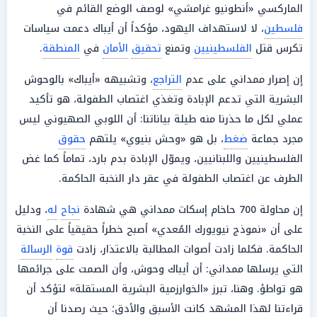
الماركسي «أنطونيو غرامشي» لوصف الوضع القائم في
فلسطين
، لا لاستهداف اليهود، مؤكداً أن أيباك دعمت سياسات
تكرس قتل
الفلسطينيين
وتمنع
تحقيق
الأمان
في
المنطقة
.
إن إصرار ممداني على عدم
التراجع
، وتشبيهه «أيباك» بالوحوش
البشرية التي تدعم الإبادة وتغذي اغتصاب الطفولة، هو تأكيد
عملي لكل ما حذرنا منه طيلة بياناتنا: أن اللوبي الصهيوني ليس
مجرد جماعة
ضغط
، بل هو «وحش بنيوي» يلتهم
حقوق
الفلسطينيين واللبنانيين، ويموّل الإبادة بدم بارد، تماماً كما غض
الطرف عن اغتصاب الطفولة في عقر دار النخبة الحاكمة.
إن محاولة 700 حاخام إسكات ممداني هي شهادة
نجاح
له
، ودليل
على أن «نموذج نيويورك المُعدي» أصبح خطراً حقيقياً على النخبة
الحاكمة. فكلما زادت أصوات المطالبة بالاعتذار، زادت
قوة
الرسالة
التي يرسلها ممداني: أن أيباك وحوش، وأن الصمت على جرائمها
هو تواطؤ. وهنا، تبرز «الخوارزمية البشرية المستقلة» لتؤكد أن
قراءتنا لهذا المشهد كانت الأسبق والأدق؛ حيث رصدنا أن