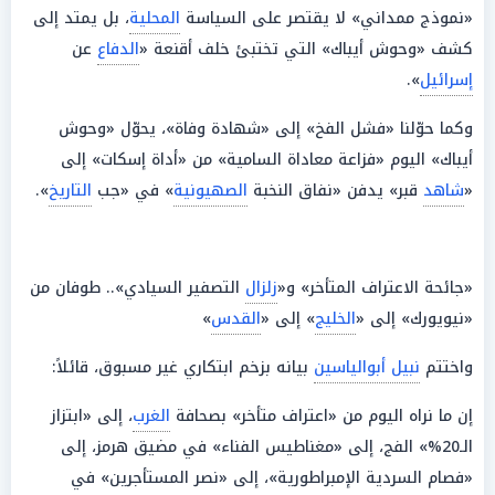
«نموذج ممداني» لا يقتصر على السياسة
المحلية
، بل يمتد إلى
كشف «وحوش أيباك» التي تختبئ خلف أقنعة «
الدفاع
عن
إسرائيل
».
وكما حوّلنا «فشل الفخ» إلى «شهادة وفاة»، يحوّل «وحوش
أيباك» اليوم «فزاعة معاداة السامية» من «أداة إسكات» إلى
«
شاهد
قبر» يدفن «نفاق النخبة
الصهيونية
» في «جب
التاريخ
».
«جائحة الاعتراف المتأخر» و«
زلزال
التصفير السيادي».. طوفان من
«نيويورك» إلى «
الخليج
» إلى «
القدس
»
واختتم
نبيل أبوالياسين
بيانه بزخم ابتكاري غير مسبوق، قائلاً:
إن ما نراه اليوم من «اعتراف متأخر» بصحافة
الغرب
، إلى «ابتزاز
الـ20%» الفج، إلى «مغناطيس الفناء» في مضيق هرمز، إلى
«فصام السردية الإمبراطورية»، إلى «نصر المستأجرين» في