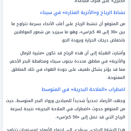
الكبرى» على فترات متباعدة.
نشاط الرياح و«الأتربة المثارة» في سيناء
من المتوقع أن تنشط الرياح على أغلب الأنحاء بسرعة تتراوح ما
بين «30 إلى 40 كم/س»، وهو ما سيزيد من شعور المواطنين
بانخفاض درجات الحرارة وبرودة الجو.
وأشارت الهيئة إلى أن هذه الرياح قد تكون «مثيرة للرمال
والأتربة» في مناطق محددة بجنوب سيناء ومحافظة البحر الأحمر،
مما قد يؤثر بشكل طفيف على جودة الهواء في تلك المناطق
المفتوحة.
اضطراب «الملاحة البحرية» في المتوسط
وجهت الأرصاد تحذيراً شديداً للصيادين ورواد البحر المتوسط، حيث
من المتوقع حدوث «اضطراب في الملاحة البحرية» نتيجة لسرعة
الرياح التي قد تصل إلى «50 كم/س».
هذا النشاط الرياحي سيؤدي إلى ارتفاع الأمواج لمستويات تتراوح