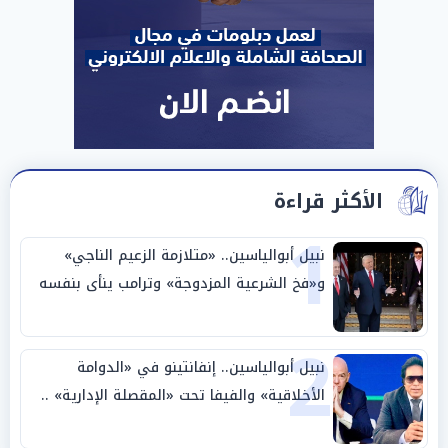
الأكثر قراءة
1
نبيل أبوالياسين.. «متلازمة الزعيم الناجي»
و«فخ الشرعية المزدوجة» وترامب ينأى بنفسه
وحليفه في «ميتم استراتيجي»
2
نبيل أبوالياسين.. إنفانتينو في «الدوامة
الأخلاقية» والفيفا تحت «المقصلة الإدارية» ..
«عبادة العرش وجنازة المصداقية»