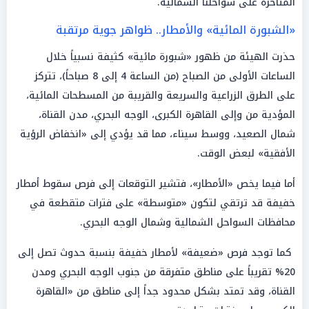
المتأخرة على سواحلنا الشمالية.
«الشبورة المائية» والأمطار.. ظواهر جوية مرتقبة
حذرت الهيئة من ظهور «شبورة مائية» كثيفة نسبياً خلال
الساعات الأولى من الصباح (من الساعة 4 إلى 8 صباحاً)، تتركز
على الطرق الزراعية والسريعة والقريبة من المسطحات المائية،
المؤدية من وإلى القاهرة الكبرى، الوجه البحري، مدن القناة،
شمال الصعيد، ووسط سيناء، مما قد يؤدي إلى «انخفاض الرؤية
الأفقية» لبعض الوقت.
أما فيما يخص «الأمطار»، فتشير التوقعات إلى فرص سقوط أمطار
خفيفة قد ترتقي لتكون «متوسطة» على فترات متقطعة في
محافظات السواحل الشمالية وشمال الوجه البحري.
كما توجد فرص «ضعيفة» لأمطار خفيفة بنسبة حدوث تصل إلى
20% تقريباً على مناطق متفرقة من جنوب الوجه البحري ومدن
القناة، وقد تمتد بشكل محدود جداً إلى مناطق من «القاهرة