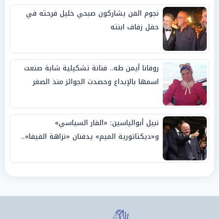
نجوم الفن يشاركون صبحي خليل فرحته في
حفل زفاف ابنته
روفانا أيمن طه.. فنانة تشكيلية شابة صنعت
اسمها بالإبداع وحصدت الجوائز منذ الصغر
نبيل أبوالياسين: «الفار السياسي»
و«ديكتاتورية الميم» يدفنان «نزاهة الفيفا»..
وإقالة «إنفانتينو» باتت حتمية