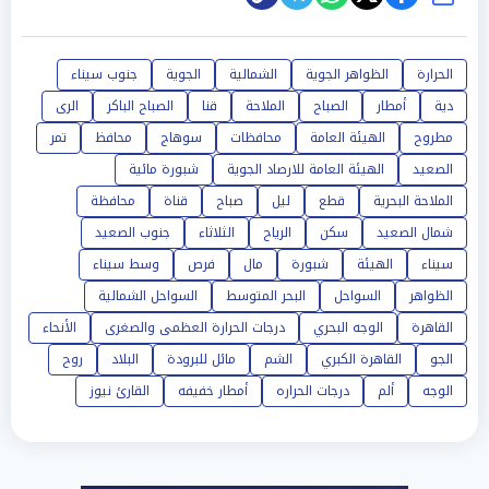
الحرارة
الظواهر الجوية
الشمالية
الجوية
جنوب سيناء
دية
أمطار
الصباح
الملاحة
قنا
الصباح الباكر
الرى
مطروح
الهيئة العامة
محافظات
سوهاج
محافظ
تمر
الصعيد
الهيئة العامة للارصاد الجوية
شبورة مائية
الملاحة البحرية
قطع
ليل
صباح
قناة
محافظة
شمال الصعيد
سكن
الرياح
الثلاثاء
جنوب الصعيد
سيناء
الهيئة
شبورة
مال
فرص
وسط سيناء
الظواهر
السواحل
البحر المتوسط
السواحل الشمالية
القاهرة
الوجه البحري
درجات الحرارة العظمى والصغرى
الأنحاء
الجو
القاهرة الكبري
الشم
مائل للبرودة
البلاد
روح
الوجه
ألم
درجات الحراره
أمطار خفيفه
القارئ نيوز