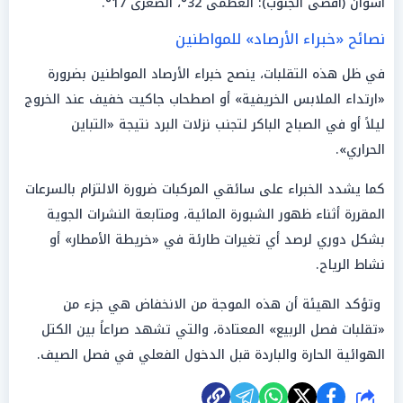
أسوان (أقصى الجنوب): العظمى 32°، الصغرى 17°.
نصائح «خبراء الأرصاد» للمواطنين
في ظل هذه التقلبات، ينصح خبراء الأرصاد المواطنين بضرورة
«ارتداء الملابس الخريفية» أو اصطحاب جاكيت خفيف عند الخروج
ليلاً أو في الصباح الباكر لتجنب نزلات البرد نتيجة «التباين
الحراري».
كما يشدد الخبراء على سائقي المركبات ضرورة الالتزام بالسرعات
المقررة أثناء ظهور الشبورة المائية، ومتابعة النشرات الجوية
بشكل دوري لرصد أي تغيرات طارئة في «خريطة الأمطار» أو
نشاط الرياح.
وتؤكد الهيئة أن هذه الموجة من الانخفاض هي جزء من
«تقلبات فصل الربيع» المعتادة، والتي تشهد صراعاً بين الكتل
الهوائية الحارة والباردة قبل الدخول الفعلي في فصل الصيف.
شارك