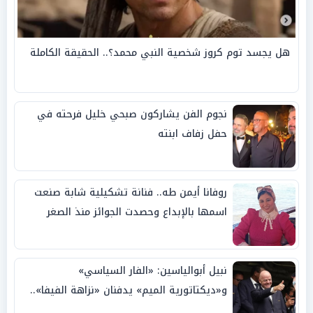
هل يجسد توم كروز شخصية النبي محمد؟.. الحقيقة الكاملة
نجوم الفن يشاركون صبحي خليل فرحته في
حفل زفاف ابنته
روفانا أيمن طه.. فنانة تشكيلية شابة صنعت
اسمها بالإبداع وحصدت الجوائز منذ الصغر
نبيل أبوالياسين: «الفار السياسي»
و«ديكتاتورية الميم» يدفنان «نزاهة الفيفا»..
وإقالة «إنفانتينو» باتت حتمية