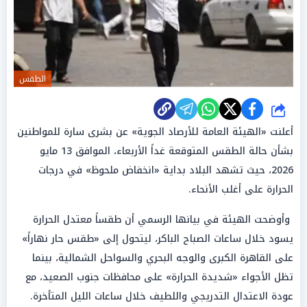
الطقس
شارك
أعلنت «الهيئة العامة للأرصاد الجوية» عن بشرى سارة للمواطنين
بشأن حالة الطقس المتوقعة غداً الأربعاء، الموافق 13 مايو
2026، حيث تشهد البلاد بداية «انخفاض ملحوظ» في درجات
الحرارة على أغلب الأنحاء.
وأوضحت الهيئة في بيانها الرسمي أن طقساً معتدل الحرارة
يسود خلال ساعات الصباح الباكر، ليتحول إلى «طقس حار نهاراً»
على القاهرة الكبرى والوجه البحري والسواحل الشمالية، بينما
تظل الأجواء «شديدة الحرارة» على محافظات جنوب الصعيد، مع
عودة الاعتدال التدريجي واللطيف خلال ساعات الليل المتأخرة.