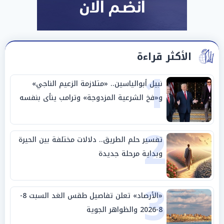
الأكثر قراءة
1
نبيل أبوالياسين.. «متلازمة الزعيم الناجي»
و«فخ الشرعية المزدوجة» وترامب ينأى بنفسه
وحليفه في «ميتم استراتيجي»
2
تفسير حلم الطريق.. دلالات مختلفة بين الحيرة
وبداية مرحلة جديدة
3
«الأرصاد» تعلن تفاصيل طقس الغد السبت 8-
8-2026 والظواهر الجوية