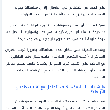
على الرغم من الانخفاض في الشمال، إلا أن محافظات جنوب
الصعيد لا تزال ترزح تحت وطأة «الطقس شديد الحرارة».
فمن المتوقع أن تسجل «سوهاج» عظمى تبلغ 39 درجة وصغرى
23 درجة، بينما تبلغ الحرارة ذروتها في «قنا وأسوان» بتسجيل 43
درجة مئوية للعظمى، مع صغرى تتراوح بين 24 و26 درجة.
وشددت الهيئة على سكان هذه المحافظات بضرورة تجنب التعرض
المباشر لـ «أشعة الشمس الحارقة»، خاصة خلال وقت الظهيرة،
مع التأكيد على أهمية شرب السوائل بكميات كافية لتجنب مخاطر
الجفاف أو الإجهاد الحراري الذي قد ينتج عن هذه الدرجات
المرتفعة.
«إرشادات السلامة».. كيف تتعامل مع تقلبات طقس
الأربعاء؟
في ختام بيانها، قدمت «هيئة الأرصاد الجوية» مجموعة من
النصائح الهامة للمواطنين، أبرزها الالتزام بالحذر التام أثناء القيادة