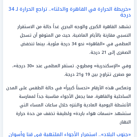
«خريطة الحرارة في القاهرة والدلتا».. تراجع الحرارة لـ 34
درجة
تشهد القاهرة الكبرى والوجه البحري غداً حالة من الاستقرار
النسبي مقارنة بالأيام الماضية، حيث من المتوقع أن تسجل
العظمى في «القاهرة» نحو 34 درجة مئوية، بينما تنخفض
الصغرى إلى 21 درجة.
وفي «الإسكندرية» ومطروح، تستقر العظمى عند «30 درجة»،
مع صغرى تتراوح بين 19 و21 درجة.
وتعكس هذه الأرقام «تحسناً كبيراً» في حالة الطقس على المدن
الساحلية والقاهرة، مما يجعل الأجواء مناسبة جداً لممارسة
الأنشطة اليومية العادية والتنزه خلال ساعات المساء التي
ستشهد «نسمات هواء باردة» ولطيفة تخفف من حدة حرارة
النهار.
«جنوب البلاد».. استمرار الأجواء الملتهبة في قنا وأسوان