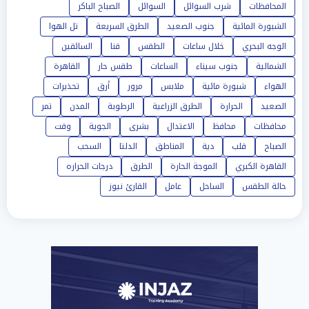
المحافظات
شرب السوائل
السوائل
الصباح الباكر
الشبورة المائية
جنوب الصعيد
الطرق السريعة
تل الهوا
الوجه البحري
خلال ساعات
الطقس
قنا
السائقين
الشمالية
جنوب سيناء
الساعات
طقس حار
القاهرة
الهواء
شبورة مائية
ملابس
مرور
أرق
تحذيرات
الصعيد
الحرارة
الطرق الزراعية
الرطوبة
المدن
تمر
محافظات
محافظ
الاعتدال
بشرى
الجوية
وقت
الصباح
قلب
دية
المناطق
الدلتا
السحب
القاهرة الكبري
الموجة الحارة
الطرق
درجات الحراره
حالة الطقس
الساحل
عامل
القارئ نيوز