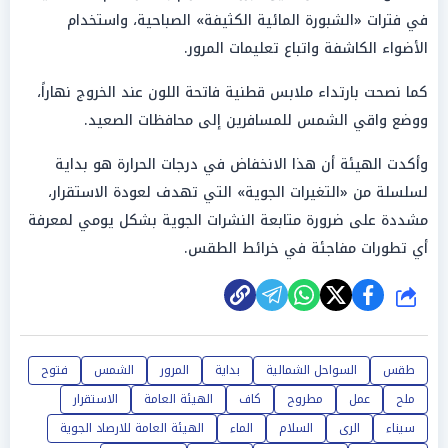
في فترات «الشبورة المائية الكثيفة» الصباحية، واستخدام
الأضواء الكاشفة واتباع تعليمات المرور.
كما نصحت بارتداء ملابس قطنية فاتحة اللون عند الخروج نهاراً،
ووضع واقي الشمس للمسافرين إلى محافظات الصعيد.
وأكدت الهيئة أن هذا الانخفاض في درجات الحرارة هو بداية
لسلسلة من «التغيرات الجوية» التي تهدف لعودة الاستقرار،
مشددة على ضرورة متابعة النشرات الجوية بشكل يومي لمعرفة
أي تطورات مفاجئة في خرائط الطقس.
شارك
طقس
السواحل الشمالية
بداية
المرور
الشمس
فتوح
ملح
عمل
مطروح
كاف
الهيئة العامة
الاستقرار
سيناء
الرى
السلام
الماء
الهيئة العامة للارصاد الجوية