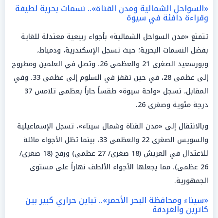
«السواحل الشمالية ومدن القناة».. نسمات بحرية لطيفة
وقراءة دافئة في سيوة
تتمتع «مدن السواحل الشمالية» بأجواء ربيعية معتدلة للغاية
بفضل النسمات البحرية؛ حيث تسجل الإسكندرية، ودمياط،
وبورسعيد الصغرى 21 والعظمى 26، وتصل في العلمين ومطروح
إلى عظمى 28، في حين تقفز في السلوم إلى عظمى 33. وفي
المقابل، تسجل «واحة سيوة» طقساً حاراً بعظمى تلامس 37
درجة مئوية وصغرى 26.
وبالانتقال إلى «مدن القناة وشمال سيناء»، تسجل الإسماعيلية
والسويس الصغرى 22 والعظمى 33، بينما تظل الأجواء مائلة
للاعتدال في العريش (18 صغرى/ 27 عظمى) ورفح (18 صغرى/
26 عظمى)، مما يجعلها الأجواء الألطف نهاراً على مستوى
الجمهورية.
«سيناء ومحافظة البحر الأحمر».. تباين حراري كبير بين
كاترين والغردقة