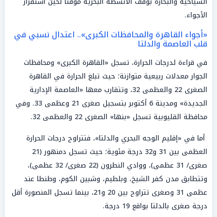
السياحية والبحارة بوقف الأنشطة البحرية مؤقتاً لحين استقرار
الأجواء.
«أجواء القاهرة والمحافظات الكبرى».. اعتدال نسبي في
قلب العاصمة والدلتا
في قراءة لدرجات الحرارة، تسجل «القاهرة الكبرى» ومحافظات
الجوار معدلات ربيعية متوازنة؛ حيث تبلغ الحرارة في القاهرة
الصغرى 22 والعظمى 32، وتتقارب معها «العاصمة الإدارية
الجديدة» ومدينة 6 أكتوبر بتسجيل صغرى 21 وعظمى 33. وفي
محافظة القليوبية تسجل «بنها» الصغرى 22 والعظمى 32.
أما في «إقليم الوجه البحري والدلتا»، فتتراوح درجات الحرارة
العظمى بين 31 و32 درجة مئوية؛ حيث تسجل دمنهور (21
صغرى/ 31 عظمى)، ووادي النطرون (22 صغرى/ 32 عظمى)،
وتتطابق مدن كفر الشيخ، وبلطيم، وشبين الكوم، وطنطا عند
عظمى 31 وصغرى تتراوح بين 20 و21، بينما تسجل المنصورة أقل
درجة صغرى بالدلتا بواقع 19 درجة.