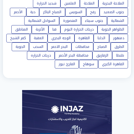
الملاحة البحرية
الملاحة
العلمين
شديد الحرارة
جنوب الصعيد
رفح
السويس
الصباح الباكر
دية
الأحمر
الشمالية
جنوب سيناء
المنصورة
السواحل الشمالية
الظواهر الجوية
درجات الحرارة اليوم
قنا
الأتربة
المناطق
دمنهور
الدلتا
القاهرة
الوجه البحري
العقبة
كفر الشيخ
الطرق
الصباح
محافظات
البحر الاحمر
السحب
الجوية
طنطا
الزقازيق
محافظة البحر الأحمر
درجات الحراره
القاهرة الكبري
سوهاج
القارئ نيوز