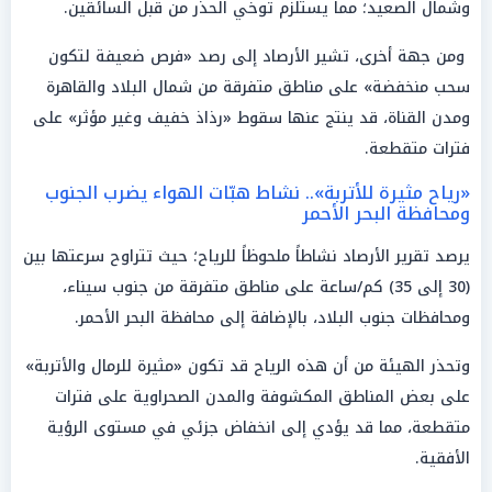
وشمال الصعيد؛ مما يستلزم توخي الحذر من قبل السائقين.
ومن جهة أخرى، تشير الأرصاد إلى رصد «فرص ضعيفة لتكون
سحب منخفضة» على مناطق متفرقة من شمال البلاد والقاهرة
ومدن القناة، قد ينتج عنها سقوط «رذاذ خفيف وغير مؤثر» على
فترات متقطعة.
«رياح مثيرة للأتربة».. نشاط هبّات الهواء يضرب الجنوب
ومحافظة البحر الأحمر
يرصد تقرير الأرصاد نشاطاً ملحوظاً للرياح؛ حيث تتراوح سرعتها بين
(30 إلى 35) كم/ساعة على مناطق متفرقة من جنوب سيناء،
ومحافظات جنوب البلاد، بالإضافة إلى محافظة البحر الأحمر.
وتحذر الهيئة من أن هذه الرياح قد تكون «مثيرة للرمال والأتربة»
على بعض المناطق المكشوفة والمدن الصحراوية على فترات
متقطعة، مما قد يؤدي إلى انخفاض جزئي في مستوى الرؤية
الأفقية.