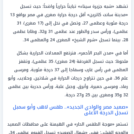
تشهد «شبه جزيرة سيناء» تبايناً حرارياً واضحاً؛ حيث تسجل
«مدينة سانت كاترين» أقل درجة حرارة صغرى في مصر بواقع 13
درجة مئوية وعظمى 27، وتصل في نخل إلى (17 صغرى/ 31
عظمى)، ورأس سدر والطور عند عظمى 31 و32، وطابا عظمى
28، بينما تسجل «شرم الشيخ» الصغرى 24 والعظمى 34.
أما في «مدن البحر الأحمر»، فترتفع المعدلات الحرارية بشكل
ملحوظ؛ حيث تسجل الغردقة (24 صغرى/ 35 عظمى)، وتقفز
العظمى في رأس غارب وسفاجا إلى 37 درجة مئوية، ومرسى
علم 36، في حين تتراوح درجات الحرارة في شلاتين، وحلايب، وأبو
رماد، ومرسى حميرة، وأبرق، وجبل علبة، ورأس حدربة بين عظمى
32 و35 وصغرى بين 25 و27 درجة.
«صعيد مصر والوادي الجديد».. طقس لاهب وأبو سمبل
تسجل الدرجة الأعلى
تستمر «موجة الطقس الحار» في الهيمنة على محافظات الصعيد
والوجه القبلي؛ ففي «شمال الصعيد» تسجل الفيوم عظمى 34،