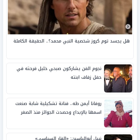
هل يجسد توم كروز شخصية النبي محمد؟.. الحقيقة الكاملة
نجوم الفن يشاركون صبحي خليل فرحته في
حفل زفاف ابنته
روفانا أيمن طه.. فنانة تشكيلية شابة صنعت
اسمها بالإبداع وحصدت الجوائز منذ الصغر
نبيل أبوالياسين: «الفار السياسي»