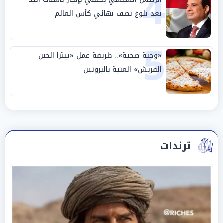
4
بعد بلوغ نصف نهائي كأس العالم
5
«وجبة صحية».. طريقة عمل «بيتزا الجبن
القريش» الغنية بالبروتين
ترندات