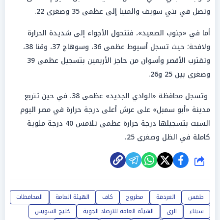
وتصل في بني سويف والمنيا إلى عظمى 35 وصغرى 22.
أما في «جنوب الصعيد»، فتتحول الأجواء إلى شديدة الحرارة
ولافحة؛ حيث تسجل أسيوط عظمى 36، وسوهاج 37، وقنا 38،
وتقترب الأقصر وأسوان من حاجز الأربعين بتسجيل عظمى 39
وصغرى بين 25 و26.
وتسجل محافظة «الوادي الجديد» عظمى 38، في حين تتربع
مدينة «أبو سمبل» على عرش أعلى درجة حرارة في مصر اليوم
السبت بتسجيلها درجة حرارة عظمى تلامس 40 درجة مئوية
كاملة في الظل وصغرى 25.
شارك
طقس
الغردقة
مطروح
كاف
الهيئة العامة
المحافظات
سيناء
الرى
الهيئة العامة للارصاد الجوية
خليج السويس