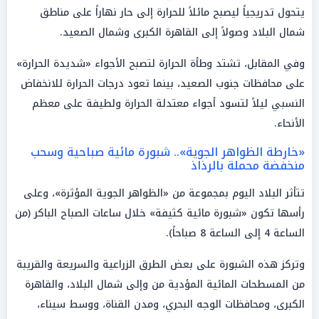
يتحول تدريجياً ليصبح مائلاً للحرارة إلى حار نهاراً على مناطق
شمال البلاد وصولاً إلى القاهرة الكبرى وشمال الصعيد.
وفي المقابل، تشتد وطأة الحرارة لتصبح الأجواء «شديدة الحرارة»
على محافظات جنوب الصعيد، بينما تعود درجات الحرارة للانخفاض
النسبي ليلاً لتسود أجواء معتدلة الحرارة ولطيفة على معظم
الأنحاء.
«خارطة الظواهر الجوية».. شبورة مائية صباحية وسحب
منخفضة محملة بالرذاذ
تتأثر البلاد اليوم بمجموعة من «الظواهر الجوية المؤثرة»، وعلى
رأسها تكون «شبورة مائية كثيفة» خلال ساعات الصباح الباكر (من
الساعة 4 إلى الساعة 8 صباحاً).
وتركز هذه الشبورة على بعض الطرق الزراعية والسريعة والقريبة
من المسطحات المائية المؤدية من وإلى شمال البلاد، والقاهرة
الكبرى، ومحافظات الوجه البحري، ومدن القناة، ووسط سيناء،