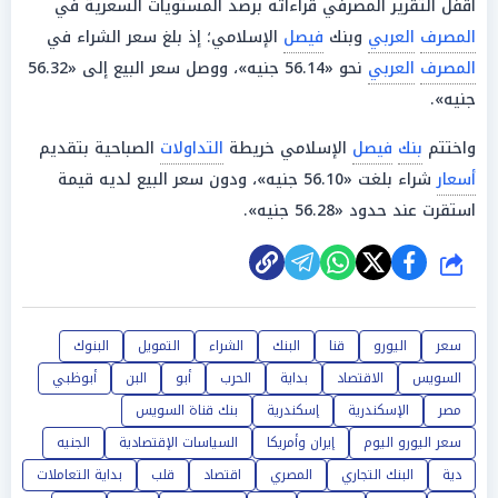
أقفل التقرير المصرفي قراءاته برصد المستويات السعرية في
المصرف
العربي
وبنك
فيصل
الإسلامي؛ إذ بلغ سعر الشراء في
المصرف
العربي
نحو «56.14 جنيه»، ووصل سعر البيع إلى «56.32
جنيه».
واختتم
بنك
فيصل
الإسلامي خريطة
التداولات
الصباحية بتقديم
أسعار
شراء بلغت «56.10 جنيه»، ودون سعر البيع لديه قيمة
استقرت عند حدود «56.28 جنيه».
شارك
سعر
اليورو
قنا
البنك
الشراء
التمويل
البنوك
السويس
الاقتصاد
بداية
الحرب
أبو
البن
أبوظبي
مصر
الإسكندرية
إسكندرية
بنك قناة السويس
سعر اليورو اليوم
إيران وأمريكا
السياسات الإقتصادية
الجنيه
دية
البنك التجاري
المصري
اقتصاد
قلب
بداية التعاملات