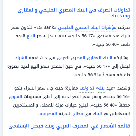
تداولات الصرف في البنك المصري الخليجي والعقاري
وميد بنك
تحركت
مؤشرات
البنك المصري
الخليجي
«EG Bank» لتدون سعر
شراء
عند مستوى «56.17 جنيه»، بينما سجل سعر
البيع
قيمة
بلغت «56.40 جنيه».
وشاركه
البنك العقاري المصري
العربي
في ذات قيمة
الشراء
ليصل إلى «56.17 جنيه»، في حين انخفض سعر البيع لديه بصورة
طفيفة مسجلاً «56.34 جنيه».
وشهد «ميد
بنك
»
تداولات
مغايرة؛ حيث جاء سعر الشراء بنحو
«56.16 جنيه»، وقفز سعر البيع لديه إلى أعلى مستويات
السوق
محققاً «56.48 جنيه»، ليتيح خيارات مرنة للعملاء والمستثمرين
المتعاملين مع
البنك
في
قطاع
التجزئة
المصرفية
.
قائمة الأسعار في المصرف العربي وبنك فيصل الإسلامي