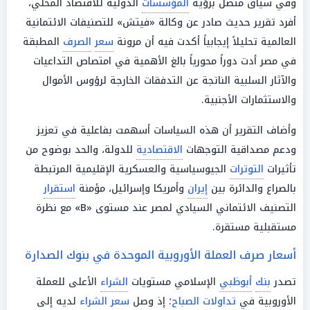
وفي سياق متصل برؤية
المؤسسات
الدولية للاقتصاد المحلي،
أفرد تقرير حديث صادر عن وكالة «فيتش» للتصنيفات الائتمانية
العالمية تحليلاً إيجابياً أكدت فيه أن مرونة
سعر
الصرف
المطبقة
في مصر أدت دوراً محورياً بالغ الأهمية في امتصاص التداعيات
والآثار السلبية الناتجة عن التدفقات الخارجة لرؤوس الأموال
والاستثمارات الأجنبية.
وأضاف التقرير أن هذه السياسات أسهمت بفاعلية في تعزيز
ودعم مصداقية التوجهات
الاقتصادية
للدولة، والحد بوضوح من
تأثيرات
التوترات
الجيوسياسية والعسكرية الإقليمية المرتبطة
بالصراع والدائرة بين
إيران
وأمريكا وإسرائيل، مؤمنة
استقرار
التصنيف الائتماني السيادي لمصر عند مستوى «B» مع نظرة
مستقبلية مستقرة.
أسعار صرف العملة الأوروبية الموحدة في بنوك الصدارة
تصدر
بنك
أبوظبي
الإسلامي مستويات
الشراء
الأعلى للعملة
الأوروبية في
تداولات
الصباح
؛ إذ وصل
سعر
الشراء
لديه إلى