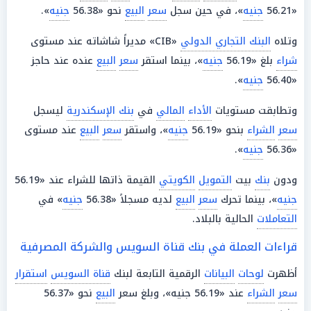
«56.21
جنيه
»، في حين سجل
سعر
البيع
نحو «56.38
جنيه
».
وتلاه
البنك التجاري الدولي
«CIB» مديراً شاشاته عند مستوى
شراء
بلغ «56.19
جنيه
»، بينما استقر
سعر
البيع
عنده عند حاجز
«56.40
جنيه
».
وتطابقت مستويات
الأداء
المالي
في
بنك الإسكندرية
ليسجل
سعر
الشراء
بنحو «56.19
جنيه
»، واستقر
سعر
البيع
عند مستوى
«56.36
جنيه
».
ودون
بنك
بيت
التمويل
الكويتي
القيمة ذاتها للشراء عند «56.19
جنيه
»، بينما تحرك
سعر
البيع
لديه مسجلاً «56.38
جنيه
» في
التعاملات
الحالية بالبلاد.
قراءات العملة في بنك قناة السويس والشركة المصرفية
أظهرت
لوحات
البيانات
الرقمية التابعة لبنك
قناة السويس
استقرار
سعر
الشراء
عند «56.19 جنيه»، وبلغ سعر
البيع
نحو «56.37