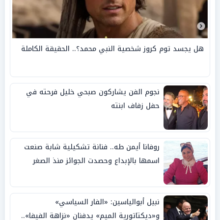
هل يجسد توم كروز شخصية النبي محمد؟.. الحقيقة الكاملة
نجوم الفن يشاركون صبحي خليل فرحته في
حفل زفاف ابنته
روفانا أيمن طه.. فنانة تشكيلية شابة صنعت
اسمها بالإبداع وحصدت الجوائز منذ الصغر
نبيل أبوالياسين: «الفار السياسي»
و«ديكتاتورية الميم» يدفنان «نزاهة الفيفا»..