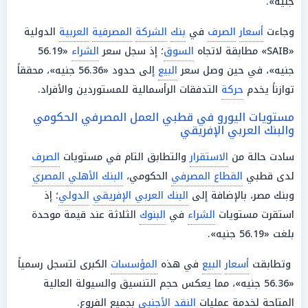
جنيه».
وجاءت
أسعار
الصرف
في
بنك
الشركة
المصرفية
العربية
الدولية
«SAIB» مطابقة لاتجاه
السوق
؛ إذ سجل سعر
الشراء
«56.19
جنيه»، في حين وصل سعر
البيع
إلى حدود «56.36 جنيه»، محققاً
توازناً يخدم
حركة
التدفقات الرأسمالية للمستوردين والأفراد.
مستويات اليورو في قطبي العمل المصرفي الحكومي
والبنك العربي الإفريقي
سادت حالة من
الاستقرار
والتطابق التام في مستويات
الصرف
لدى قطبي
القطاع المصرفي
الحكومي،
البنك الأهلي المصري
وبنك مصر، بالإضافة إلى
البنك العربي الإفريقي
الدولي
؛ إذ
استقرت مستويات
الشراء
في
البنوك
الثلاثة عند قيمة موحدة
بلغت «56.19 جنيه».
وتطابقت
أسعار
البيع
في هذه
المؤسسات
الكبرى لتسجل رسمياً
«56.36 جنيه»، مما يعكس حجم التنسيق والسيولة العالية
المتاحة لخدمة عمليات
النقد الأجنبي
بجميع الفروع.