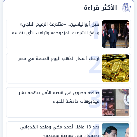
الأكثر قراءة
1
نبيل أبوالياسين.. «متلازمة الزعيم الناجي»
و«فخ الشرعية المزدوجة» وترامب ينأى بنفسه
وحليفه في «ميتم استراتيجي»
2
ارتفاع أسعار الذهب اليوم الجمعة في مصر
3
صانعة محتوى في قبضة الأمن بتهمة نشر
فيديوهات خادشة للحياء
4
بعد 13 عامًا.. أحمد مكي وماجد الكدواني
يجتمعان في «فرصة سعيدة»