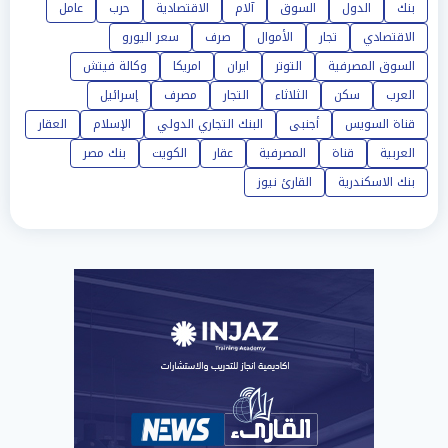
بنك
الدول
السوق
آلام
الاقتصادية
حرب
عامل
الاقتصادي
تجار
الأموال
صرف
سعر اليورو
السوق المصرفية
التوتر
ايران
امريكا
وكالة فيتش
العرب
سكن
الثلاثاء
التجار
مصرف
إسرائيل
قناة السويس
أجنبى
البنك التجاري الدولي
الإسلام
العقار
العربية
قناة
المصرفية
عقار
الكويت
بنك مصر
بنك الاسكندرية
القارئ نيوز