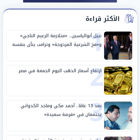
الأكثر قراءة
1
نبيل أبوالياسين.. «متلازمة الزعيم الناجي»
و«فخ الشرعية المزدوجة» وترامب ينأى بنفسه
وحليفه في «ميتم استراتيجي»
2
ارتفاع أسعار الذهب اليوم الجمعة في مصر
3
بعد 13 عامًا.. أحمد مكي وماجد الكدواني
يجتمعان في «فرصة سعيدة»