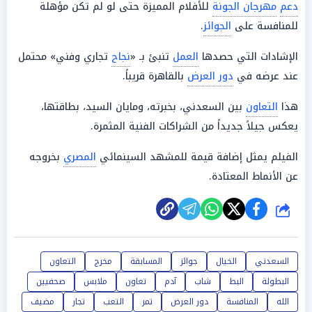
دعم
مهرجان الجونة
للأفلام المميزة حتى لو لم تكن مؤهلة
للمنافسة على
الجوائز
.
الإشادات التي حصدها
العمل
تنبئ بـ «
نجاح
تجاري وفني» محتمل
عند عرضه في
دور العرض
بالقاهرة قريباً.
هذا
التعاون
بين السعدني، بخبرته، ومايان السيد، بطاقتها،
يعكس جيلاً جديداً من الشراكات الفنية المثمرة.
الفيلم يمثل إضافة قيمة للمشهد السينمائي
المصري
بخروجه
عن الأنماط المعتادة.
شارك
السعدني
الخيال
جوائز
المسابقة
مخرج
التعاون
البطولة
البط
شاب
آدم
تعاون
ملابس
صحفيين
الله
المنافسة
دور العرض
تمر
التعب
تجار
مضيف