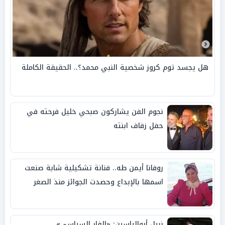
هل يجسد توم كروز شخصية النبي محمد؟.. الحقيقة الكاملة
نجوم الفن يشاركون صبحي خليل فرحته في
حفل زفاف ابنته
روفانا أيمن طه.. فنانة تشكيلية شابة صنعت
اسمها بالإبداع وحصدت الجوائز منذ الصغر
نبيل أبوالياسين: «الفار السياسي»