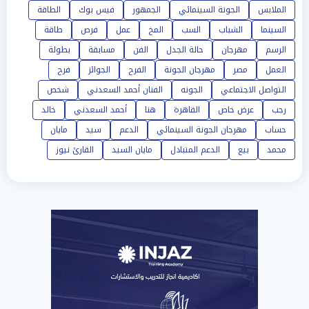
الملابس
الجونة السينمائي
الجمهور
فيس بوك
الطاقة
السينما
الشباب
السب
المخ
عمل
فرص
طاقة
الرسم
مهرجان
حالة الجدل
الفن
مسابقة
بطولة
العمل
مصر
مهرجان الجونة
الفرح
الجوائز
فرح
التواصل الاجتماعي
الجونه
الفنان أحمد السعدني
شخص
رجب
عرض خاص
القاهرة
هنا
أحمد السعدني
خالد
حساب
مهرجان الجونة السينمائي
الدعم
سيد
مايان
محمد
بيع
الدعم المتبادل
مايان السيد
القارئ نيوز