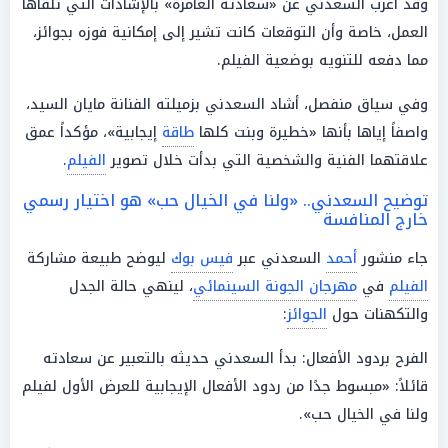
وقد أعرب السعدني عن «سعادته الغامرة» بالإشادات التي تلقاها
العمل، خاصة وأن التوقعات كانت تشير إلى إمكانية فوزه بجوائز،
مما دفعه للتنويه بوضعية الفيلم.
وفي سياق منفصل، أشاد السعدني بزميلته الفنانة مايان السيد،
واصفاً إياها بأنها «خطيرة وبنت كلها
طاقة
إيجابية»، مؤكداً عمق
علاقتهما الفنية والشخصية التي بدأت خلال تصوير
الفيلم
.
توضيح السعدني.. «ولنا في الخيال حب» هو اختيار رسمي
خارج المنافسة
جاء منشور
أحمد
السعدني عبر
فيس بوك
ليوضح طبيعة مشاركة
الفيلم
في
مهرجان الجونة السينمائي
، لينهي حالة الجدل
والتكهنات حول
الجوائز
:
الفرح بردود الأفعال: بدأ السعدني حديثه بالتعبير عن سعادته
قائلاً: «مبسوط جدًا من ردود الأفعال الإيجابية للعرض الأول لفيلم
ولنا في الخيال حب».