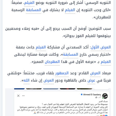
التنويه الرسمي: أشار إلى ضرورة التنويه بوضع
الفيلم
، مضيفاً:
«لكن وجب التنويه إن
الفيلم
لا يشارك في
المسابقة
الرسمية
للمهرجان».
سبب التوضيح: أوضح أن السبب يرجع إلى أن «فيه زملاء وصحفيين
بيتوقعوا للفيلم الفوز بجوائز».
العرض الأول
: أكد السعدني أن مشاركة
الفيلم
جاءت بصفة
«اختيار رسمي خارج
المسابقة
»، وكانت فرصة ممتازة ليحظى
الفيلم
بـ «عرضه الأول في هذا
المهرجان
المميز».
ميعاد
العرض
القادم: وعد
الجمهور
بلقاء قريب، مختتماً: «ونلتقي
قريبًا في
عرض
خاص بالقاهرة ودور
العرض
إن شاء
الله
».