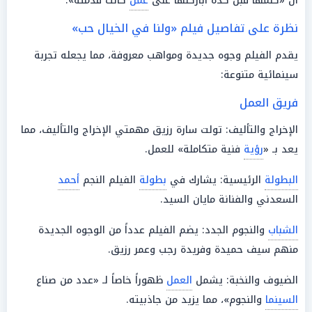
أن «كلمها قبل كده أباركلها على
عمل
كانت قدمته».
نظرة على تفاصيل فيلم «ولنا في الخيال حب»
يقدم الفيلم وجوه جديدة ومواهب معروفة، مما يجعله تجربة
سينمائية متنوعة:
فريق العمل
الإخراج والتأليف: تولت سارة رزيق مهمتي الإخراج والتأليف، مما
يعد بـ «
رؤية
فنية متكاملة» للعمل.
البطولة
الرئيسية: يشارك في
بطولة
الفيلم النجم
أحمد
السعدني والفنانة مايان السيد.
الشباب
والنجوم الجدد: يضم الفيلم عدداً من الوجوه الجديدة
منهم سيف حميدة وفريدة رجب وعمر رزيق.
الضيوف والنخبة: يشمل
العمل
ظهوراً خاصاً لـ «عدد من صناع
السينما
والنجوم»، مما يزيد من جاذبيته.