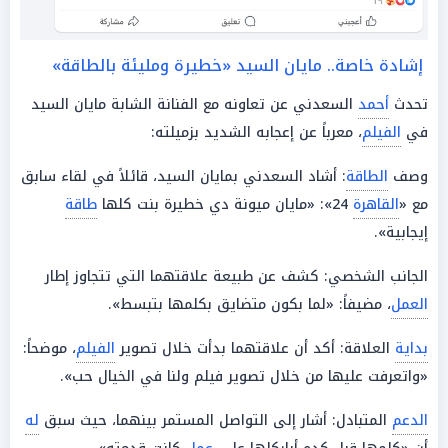
إشادة خاصة.. مايان السيد «خطيرة ومليئة بالطاقة»
تحدث
أحمد
السعدني عن تعاونه مع الفنانة الشابة مايان السيد
في
الفيلم
، معرباً عن إعجابه الشديد بزميلته:
وصف
الطاقة
: أشاد السعدني بمايان السيد، قائلاً في لقاء سابق
مع «
القاهرة
24»: «مايان ميونة دي خطيرة بنت كلها
طاقة
إيجابية».
الجانب الشخصي: كشف عن طبيعة علاقتهما التي تتجاوز إطار
العمل
، مضيفاً: «لما بكون متضايق بكلمها بتبسط».
بداية
العلاقة: أكد أن علاقتهما بدأت خلال تصوير
الفيلم
، موضحاً:
«واتعرفت عليها من خلال تصوير فيلم ولنا في الخيال حب».
الدعم
المتبادل: أشار إلى التواصل المستمر بينهما، حيث سبق
له