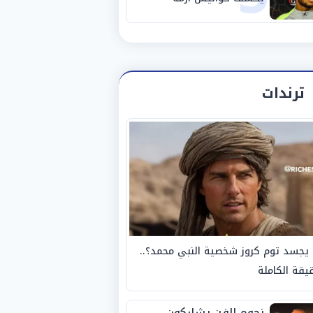
استبعاده المفاجئ من
الزمالك
ترندات
يجسد توم كروز شخصية النبي محمد؟..
يقة الكاملة
نجوم الفن يشاركون