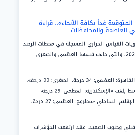
لمتوقعة غداً بكافة الأنحاء».. قراءة
 العاصمة والمحافظات
تويات القياس الحراري المسجلة في محطات الرصد
التابعة للهيئة غداً الإثنين 1 يونيو 2026، والتي جاءت قيمها العظمى والصغرى
بمنطقة العاصمة سجلت الشاشات «القاهرة: العظمى: 34 درجة، الصغرى: 22 درجة»،
بينما في عروس البحر الأبيض المتوسط بلغت «الإسكندرية: العظمى: 29 درجة،
الصغرى: 20 درجة»، وتلاها في ذات الإقليم الساحلي «مطروح: العظمى: 27 درجة،
القبلي وجنوب الصعيد، فقد ارتفعت المؤشرات