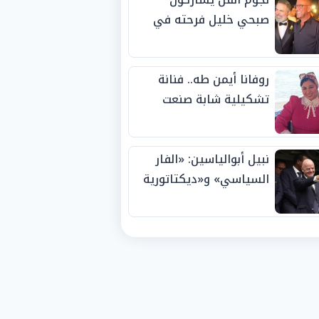
صبحي خليل فرحته في
حفل زفاف ابنته
روفانا أيمن طه.. فنانة
تشكيلية شابة صنعت
اسمها بالإبداع وحصدت
الجوائز منذ الصغر
نبيل أبوالياسين: «الفار
السياسي» و«ديكتاتورية
الميم» يدفنان «نزاهة
الفيفا».. وإقالة
«إنفانتينو» باتت حتمية