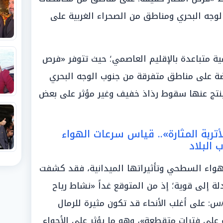
لوجه البحري ومناطق من الصحراء الغربية على
ة متباعدة بالإقليم العاصمي؛ حيث تتوفر «فرص
 على مناطق متفرقة من جنوب الوجه البحري
ينتج عنها سقوط رذاذ خفيف وغير مؤثر على بعض
تربة المثارة».. قياس سرعات الهواء
 البلاد
الهواء السطحي وتأثيراتها الميدانية، فقد كشفت
ة إلى قوية؛ إذ من المتوقع غداً «نشاط رياح
رعتها من (30 إلى 40) كم/س: على أغلب الأنحاء قد تكون مثيرة للرمال
 على فترات متقطعة»، وهو ما يؤثر على الأجواء