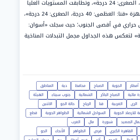
لتسجل «سوهاج: العظمى: 38 درجة، الصغرى: 24 درجة»، وتطابقت المستويات العليا
في الإقليم المجاور؛ حيث رصدت الأجهزة «قنا: العظمى: 40 درجة، الصغرى: 24 درجة»،
 حراري في أقصى الجنوب؛ حيث سجلت «أسوان:
 40 درجة، الصغرى: 25 درجة» لتعكس هذه الجداول مجمل التبدلات المناخية
أمطار
الجوية
الصباح
محافظ
دية
المناطق
 مائية
الصباح الباكر
الشمالية
جنوب سيناء
الهيئة
الرى
الغربية
قنا
الرياح
حالة الجو
الاثنين
ة للارصاد الجوية
السواحل الشمالية
الظواهر الجوية
قطع
ال الصعيد
شبورة
مال
الغرب
القاهرة الكبري
فرص
الظواهر
الأنحاء
الجو