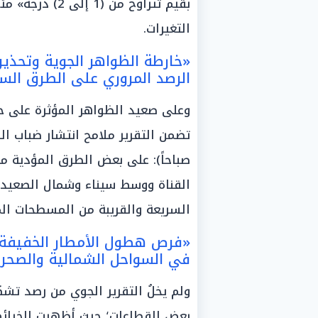
بقيم تتراوح من 
التغيرات.
«خارطة الظواهر الجوية وتحذيرا
الرصد المروري على الطرق السر
وعلى صعيد الظواهر المؤثرة على حرك
صباحاً): على بعض الطرق المؤدية م
القناة ووسط سيناء وشمال الصعيد ق
السريعة والقريبة من المسطحات الم
«فرص هطول الأمطار الخفيفة و
في السواحل الشمالية والصحراء
ولم يخلُ التقرير الجوي من رصد تش
بعض القطاعات؛ حيث أظهرت الخرائ