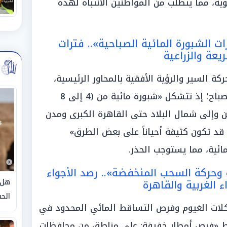
(1 إلى 2) درجة» مئوية، مما يتطلب من المواطنين الانتباه لهذه
ت الشبورة المائية الصباحية».. فترات
يعة والزراعية
ة السير والرؤية الأفقية بالمحاور الرئيسية،
تضمن التقرير ملامح انتشار ضباب الصباح؛ إذ تتشكل «شبورة مائية من (4 إلى 8
ن وإلى شمال البلاد حتى القاهرة الكبرى ومدن
د تكون كثيفة أحياناً على بعض الطرق»
ائية، مما يستوجب الحذر.
حركة السحب المنخفضة».. رصد الأجواء
هل 
 الغربية والقاهرة
الحق
كلات الغيوم وفرص التساقط المائي المحدود في
ط «فرص أمطار خفيفة: على مناطق من محافظات