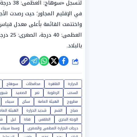
واختتمت القائمة بأعلى معدل قياس
العظمى:
بالبلاد.
شارك
الحرارة
القاهرة
محافظات
سوهاج
السحب
الرطوبة
تمر
الصعيد
شبورة
مطروح
الهيئة العامة
سكن
سيناء
صباح
الشم
شديد الحرارة
الهيئة العام
الوجه البحري
الطقس
قناة
ليل
شم
درجات الحرارة العظمى والصغرى
وسط سيناء