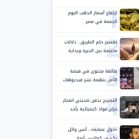
1
ارتفاع أسعار الذهب اليوم
الجمعة في مصر
2
تفسير حلم الطريق.. دلالات
مختلفة بين الحيرة وبداية
3
مرحلة جديدة
صانعة محتوى في قبضة
الأمن بتهمة نشر فيديوهات
4
خادشة للحياء
التصريح بدفن ضحيتي انفجار
خزان مواد كيميائية بأحد
5
مصانع الفيوم
«دول عصابة».. أنس وائل
يكشف كواليس أزمة