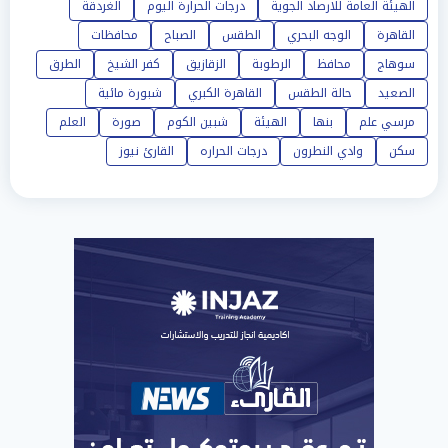
الهيئة العامة للارصاد الجوية
درجات الحرارة اليوم
الغردقة
القاهرة
الوجه البحري
الطقس
الصباح
محافظات
سوهاج
محافظ
الرطوبة
الزقازيق
كفر الشيخ
الطرق
الصعيد
حالة الطقس
القاهرة الكبري
شبورة مائية
مرسي علم
بنها
الهيئة
شبين الكوم
صورة
العلم
سكن
وادي النطرون
درجات الحراره
القارئ نيوز