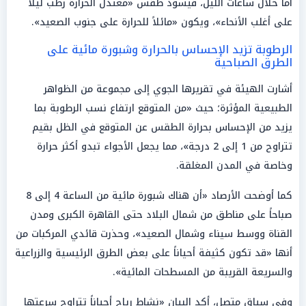
أما خلال ساعات الليل، فيسود طقس «معتدل الحرارة رطب ليلاً
على أغلب الأنحاء»، ويكون «مائلاً للحرارة على جنوب الصعيد».
الرطوبة تزيد الإحساس بالحرارة وشبورة مائية على
الطرق الصباحية
أشارت الهيئة في تقريرها الجوي إلى مجموعة من الظواهر
الطبيعية المؤثرة؛ حيث «من المتوقع ارتفاع نسب الرطوبة بما
يزيد من الإحساس بحرارة الطقس عن المتوقع في الظل بقيم
تتراوح من 1 إلى 2 درجة»، مما يجعل الأجواء تبدو أكثر حرارة
وخاصة في المدن المغلقة.
كما أوضحت الأرصاد «أن هناك شبورة مائية من الساعة 4 إلى 8
صباحاً على مناطق من شمال البلاد حتى القاهرة الكبرى ومدن
القناة ووسط سيناء وشمال الصعيد»، وحذرت قائدي المركبات من
أنها «قد تكون كثيفة أحياناً على بعض الطرق الرئيسية والزراعية
والسريعة القريبة من المسطحات المائية».
وفي سياق متصل، أكد البيان «نشاط رياح أحياناً تتراوح سرعتها