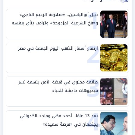
1
نبيل أبوالياسين.. «متلازمة الزعيم الناجي»
و«فخ الشرعية المزدوجة» وترامب ينأى بنفسه
وحليفه في «ميتم استراتيجي»
2
ارتفاع أسعار الذهب اليوم الجمعة في مصر
3
صانعة محتوى في قبضة الأمن بتهمة نشر
فيديوهات خادشة للحياء
4
بعد 13 عامًا.. أحمد مكي وماجد الكدواني
يجتمعان في «فرصة سعيدة»