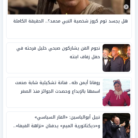
هل يجسد توم كروز شخصية النبي محمد؟.. الحقيقة الكاملة
نجوم الفن يشاركون صبحي خليل فرحته في
حفل زفاف ابنته
روفانا أيمن طه.. فنانة تشكيلية شابة صنعت
اسمها بالإبداع وحصدت الجوائز منذ الصغر
نبيل أبوالياسين: «الفار السياسي»
و«ديكتاتورية الميم» يدفنان «نزاهة الفيفا»..
وإقالة «إنفانتينو» باتت حتمية