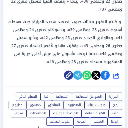
صغرى 22 وعظمى 36»، بينما «ارتفعت المنيا لتسجل صغرى 22
وعظمى 37».
واختتم التقرير ببيانات جنوب الصعيد شديد الحرارة؛ حيث «سجلت
أسيوط صغرى 23 وعظمى 39»، و«سوهاج صغرى 24 وعظمى
41»، و«الوادي الجديد صغرى 25 وعظمى 42»، و«أبو سمبل
صغرى 26 وعظمى 43»، وقفزت «قنا والأقصر لتسجلا صغرى 27
وعظمى 44»، بينما تربعت «أسوان على عرش أعلى حرارة في
الجمهورية مسجلة صغرى 28 وعظمى 46».
شارك
الحرارة
السواحل الشمالية
الشمالية
قنا
الصباح الباكر
رفح
جنوب سيناء
المنصورة
المناطق
دمنهور
مطروح
كاف
الهيئة العامة
العاصمة الجديدة
المحافظات
سيناء
الدلتا
السحب
الجوية
جنوب الصعيد