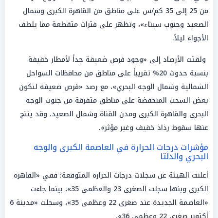
من 25 إلى 35 كم/س على مناطق من القاهرة الكبرى وشمال
الصعيد وجنوب سيناء»، وتظهر على فترات متقطعة مما يلطف
الأجواء ليلاً.
ولفتت الأرصاد إلى «وجود فرص ضعيفة جداً لأمطار خفيفة
بنسبة حدوث 20% تقريباً على مناطق من محافظات السواحل
الشمالية وشمال الوجه البحري»، مع رصد «فرص ضعيفة لتكون
بعض السحب المنخفضة على مناطق متفرقة من جنوب الوجه
البحري والقاهرة الكبرى ومدن القناة وشمال الصعيد، وقد ينتج
عنها سقوط رذاذ خفيف وغير مؤثر».
مؤشرات درجات الحرارة في العاصمة الكبرى والوجه
البحري والدلتا
أعلنت الهيئة عن سجلات درجات الحرارة المتوقعة؛ ففي «القاهرة
الكبرى وبنها سجلت الصغرى 23 والعظمى 35»، بينما جاءت
«العاصمة الجديدة عند صغرى 22 وعظمى 35»، وسجلت «مدينة 6
أكتوبر صغرى 22 وعظمى 36».