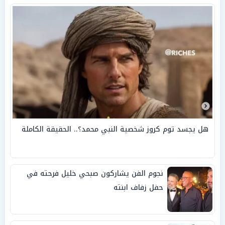
هل يجسد توم كروز شخصية النبي محمد؟.. الحقيقة الكاملة
نجوم الفن يشاركون صبحي خليل فرحته في
حفل زفاف ابنته