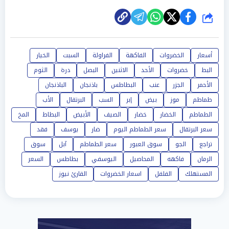
شارك
أسعار
الخضروات
الفاكهة
الفراولة
السبت
الخيار
البط
خضروات
الأحد
الاثنين
البصل
درة
الثوم
الأحمر
الجزر
عنب
البطاطس
باذنجان
الباذنجان
طماطم
موز
بيض
إبر
السب
البرتقال
الأب
الطماطم
الخضار
خضار
الصيف
الأبيض
البطاط
المخ
سعر البرتقال
سعر الطماطم اليوم
ضار
يوسف
فقد
تراجع
الجو
سوق العبور
سعر الطماطم
آبل
سوق
الرمان
فاكهه
المحاصيل
اليوسفي
بطاطس
السعر
المستهلك
الفلفل
اسعار الخضروات
القارئ نيوز