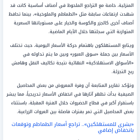
المنزلية، خاصة مع التراجع الملحوظ في أصناف أساسية كانت قد
شهدت ارتفاعات سابقة مثل «الطماطم والملوخية»، بينما تحافظ
أصناف أخرى كالجزر والكوسة والخيار على مستوياتها السعرية
المتوازنة التي سجلتها خلال الأيام الماضية.
ويتابع المستهلكون باهتمام حركة الأسعار اليومية، حيث تختلف
الأسعار بين جملة «سوق العبور» وبين ما يتم تداوله في
«الأسواق الاستهلاكية» النهائية نتيجة تكاليف النقل وهامش
ربح التجزئة.
وتؤكد تقارير المتابعة أن وفرة المعروض من بعض المحاصيل
الصيفية بدأت تظهر آثارها في انخفاض الأسعار تدريجياً، مما يبشر
باستقرار أكبر في قطاع الخضروات خلال الفترة المقبلة، باستثناء
بعض المحاصيل التي تمر بفترات فاصلة بين العروات الزراعية.
«بشرى للمستهلكين».. تراجع أسعار الطماطم وتوقعات
بانخفاض إضافي