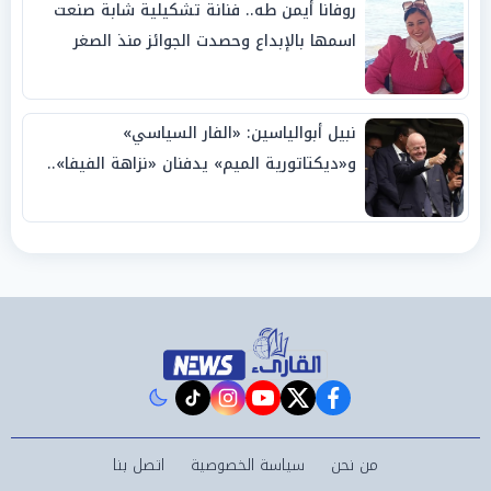
روفانا أيمن طه.. فنانة تشكيلية شابة صنعت
اسمها بالإبداع وحصدت الجوائز منذ الصغر
نبيل أبوالياسين: «الفار السياسي»
و«ديكتاتورية الميم» يدفنان «نزاهة الفيفا»..
وإقالة «إنفانتينو» باتت حتمية
instagram
tiktok
youtube
twitter
facebook
من نحن
سياسة الخصوصية
اتصل بنا