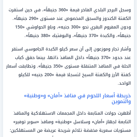
وسجل البرجر البلدي الفاخر قيمة «360 جنيهاً»، في حين استقرت
الكفتة الكندوز والسجق المخصوص عند مستوى «290 جنيهاً».
ودون المفروم البقري نحو «300 جنيه»، وبلغ الحواوشي «150
جنيهاً»، والكبدة «370 جنيهاً»، والبوفتيك «380 جنيهاً».
وأشار تجار وموزعون إلى أن سعر كيلو الكبدة الجاموسي استقر
عند حدود «370 جنيهاً» داخل المنافذ ذاتها، بينما حقق كباب
الحلة في المنافذ المتنقلة مستوى «350 جنيهاً». وتطابقت أسعار
كفتة الأرز والكفتة السيخ لتسجلا قيمة «200 جنيه» للكيلو
الواحد.
خريطة أسعار اللحوم في منافذ «أمان» و«وطنية»
والتموين
أظهرت جولات المتابعة داخل المجمعات الاستهلاكية والمنافذ
التابعة لجهاز «أمان» وسلاسل «وطنية» ومنافذ «سوبر توفير»
مستويات سعرية مخفضة تلائم شريحة عريضة من المستهلكين؛