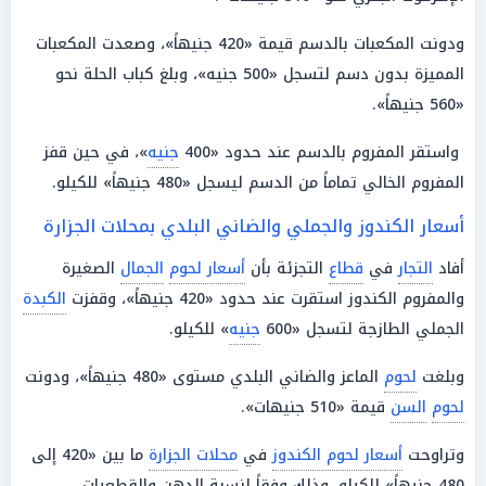
ودونت المكعبات بالدسم قيمة «420 جنيهاً»، وصعدت المكعبات
المميزة بدون دسم لتسجل «500 جنيه»، وبلغ كباب الحلة نحو
«560 جنيهاً».
واستقر المفروم بالدسم عند حدود «400
جنيه
»، في حين قفز
المفروم الخالي تماماً من الدسم ليسجل «480 جنيهاً» للكيلو.
أسعار الكندوز والجملي والضاني البلدي بمحلات الجزارة
أفاد
التجار
في
قطاع
التجزئة بأن
أسعار لحوم
الجمال
الصغيرة
والمفروم الكندوز استقرت عند حدود «420 جنيهاً»، وقفزت
الكبدة
الجملي الطازجة لتسجل «600
جنيه
» للكيلو.
وبلغت
لحوم
الماعز والضاني البلدي مستوى «480 جنيهاً»، ودونت
لحوم
السن
قيمة «510 جنيهات».
وتراوحت
أسعار لحوم الكندوز
في
محلات الجزارة
ما بين «420 إلى
480 جنيهاً» للكيلو، وذلك وفقاً لنسبة الدهن والقطعيات