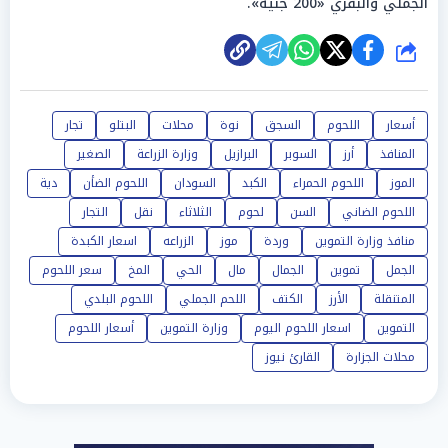
الجملي والبقري «200 جنيه».
شارك
أسعار
اللحوم
السجق
نوة
محلات
البتلو
تجار
المنافذ
أرز
السوبر
البرازيل
وزارة الزراعة
الصغير
الموز
اللحوم الحمراء
الكبد
السودان
اللحوم الضأن
دية
اللحوم الضاني
السن
لحوم
الثلاثاء
نقل
التجار
منافذ وزارة التموين
وردة
موز
الزراعه
اسعار الكبدة
الجمل
تموين
الجمال
مال
الحي
المخ
سعر اللحوم
المتنقلة
الأرز
الكتف
اللحم الجملي
اللحوم البلدي
التموين
اسعار اللحوم اليوم
وزارة التموين
أسعار اللحوم
محلات الجزارة
القارئ نيوز