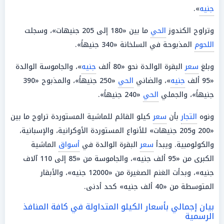
جنيه
».
وتراوح الكندوز
الحي
ما بين «180 إلى 205 جنيهات»، وسجلت
اللحوم
المذبوحة في السلخانة «340 جنيهاً».
وبلغ
سعر
البقرة الوالدة نحو «80 ألف
جنيه
»، والجاموسة الوالدة
«95 ألف
جنيه
»، والضاني
الحي
«250 جنيهاً»، والمذبوح «390
جنيهاً»، والجملي
الحي
«240 جنيهاً».
ونوه
التجار
بأن
سعر
كيلو القائم للماشية المستوردة تراوح ما بين
«200 و205 جنيهات» للأنواع المستوردة الأوكرانية، والإسبانية،
والكولومبية. ويبدأ
سعر
البقرة الوالدة في
أسواق
الماشية
الكبرى من «95 ألف جنيه»، والجاموسة من «85 إلى 110 آلاف
جنيه»، وبدأت الغنم الصغيرة من «12000 جنيه»، والأبقار
المتوسطة من «40 ألف جنيه» كحد أدنى.
بيان إجمالي بأسعار الكيلو المتداولة في كافة المنافذ
الرسمية