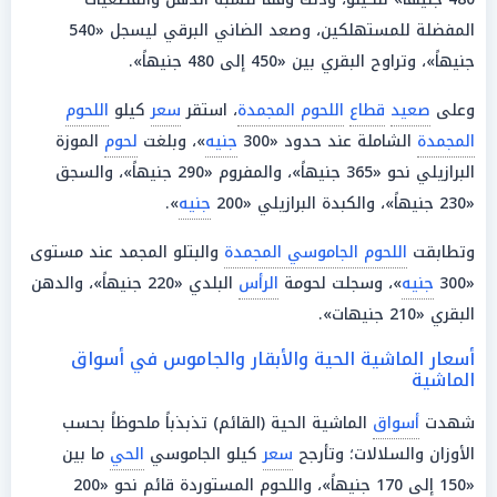
المفضلة للمستهلكين، وصعد الضاني البرقي ليسجل «540
جنيهاً»، وتراوح البقري بين «450 إلى 480 جنيهاً».
وعلى
صعيد
قطاع
اللحوم المجمدة
، استقر
سعر
كيلو
اللحوم
المجمدة
الشاملة عند حدود «300
جنيه
»، وبلغت
لحوم
الموزة
البرازيلي نحو «365 جنيهاً»، والمفروم «290 جنيهاً»، والسجق
«230 جنيهاً»، والكبدة البرازيلي «200
جنيه
».
وتطابقت
اللحوم الجاموسي المجمدة
والبتلو المجمد عند مستوى
«300
جنيه
»، وسجلت لحومة
الرأس
البلدي «220 جنيهاً»، والدهن
البقري «210 جنيهات».
أسعار الماشية الحية والأبقار والجاموس في أسواق
الماشية
شهدت
أسواق
الماشية الحية (القائم) تذبذباً ملحوظاً بحسب
الأوزان والسلالات؛ وتأرجح
سعر
كيلو الجاموسي
الحي
ما بين
«150 إلى 170 جنيهاً»، واللحوم المستوردة قائم نحو «200