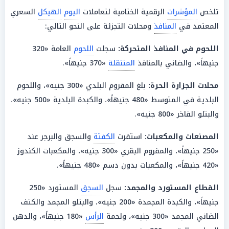
تلخص
المؤشرات
الرقمية الختامية لتعاملات
اليوم
الهيكل
السعري
المعتمد في
المنافذ
ومحلات التجزئة على النحو التالي:
اللحوم
في
المنافذ
المتحركة:
سجلت
اللحوم
العامة «320
جنيهاً»، والضاني بالمنافذ
المتنقلة
«370 جنيهاً».
محلات الجزارة
الحرة:
بلغ المفروم البلدي «300 جنيه»، واللحوم
البلدية في المتوسط «480 جنيهاً»، والكبدة البلدية «500 جنيه»،
والبتلو الفاخر «800 جنيه».
المصنعات والمكعبات:
استقرت
الكفتة
والسجق والبرجر عند
«250 جنيهاً»، والمفروم البقري «300 جنيه»، والمكعبات الكندوز
«420 جنيهاً»، والمكعبات بدون دسم «480 جنيهاً».
القطاع
المستورد والمجمد:
سجل
السجق
المستورد «250
جنيهاً»، والكبدة المجمدة «200 جنيه»، والبتلو المجمد والكتف
الضاني المجمد «300 جنيه»، ولحمة
الرأس
«180 جنيهاً»، والدهن