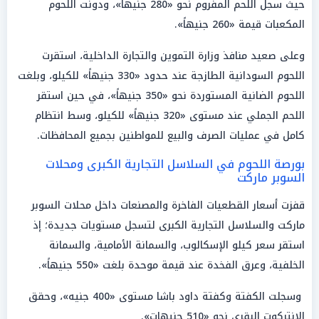
حيث سجل اللحم المفروم نحو «280 جنيهاً»، ودونت اللحوم
المكعبات قيمة «260 جنيهاً».
وعلى صعيد منافذ وزارة التموين والتجارة الداخلية، استقرت
اللحوم السودانية الطازجة عند حدود «330 جنيهاً» للكيلو، وبلغت
اللحوم الضانية المستوردة نحو «350 جنيهاً»، في حين استقر
اللحم الجملي عند مستوى «320 جنيهاً» للكيلو، وسط انتظام
كامل في عمليات الصرف والبيع للمواطنين بجميع المحافظات.
بورصة اللحوم في السلاسل التجارية الكبرى ومحلات
السوبر ماركت
قفزت أسعار القطعيات الفاخرة والمصنعات داخل محلات السوبر
ماركت والسلاسل التجارية الكبرى لتسجل مستويات جديدة؛ إذ
استقر سعر كيلو الإسكالوب، والسمانة الأمامية، والسمانة
الخلفية، وعرق الفخدة عند قيمة موحدة بلغت «550 جنيهاً».
وسجلت الكفتة وكفتة داود باشا مستوى «400 جنيه»، وحقق
الإنتركوت البقري نحو «510 جنيهات».