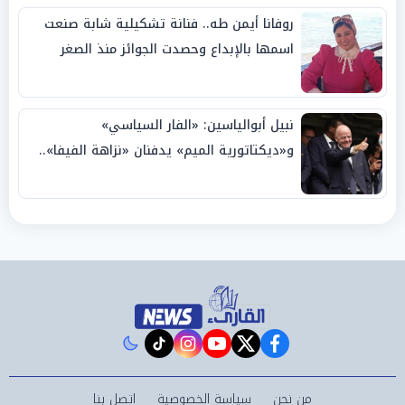
روفانا أيمن طه.. فنانة تشكيلية شابة صنعت
اسمها بالإبداع وحصدت الجوائز منذ الصغر
نبيل أبوالياسين: «الفار السياسي»
و«ديكتاتورية الميم» يدفنان «نزاهة الفيفا»..
وإقالة «إنفانتينو» باتت حتمية
instagram
tiktok
youtube
twitter
facebook
من نحن
سياسة الخصوصية
اتصل بنا