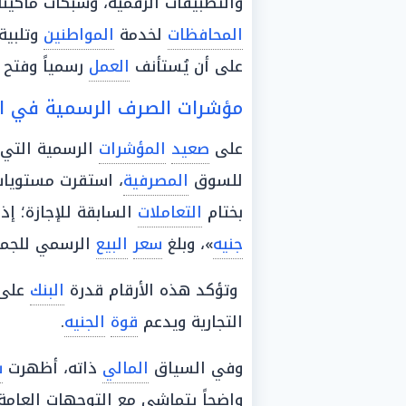
والتطبيقات الرقمية، وشبكات ماكينات الصراف الآ
المحافظات
لخدمة
المواطنين
وتلبية
على أن يُستأنف
العمل
رسمياً وفتح 
مؤشرات الصرف الرسمية في ال
على
صعيد
المؤشرات
الرسمية التي 
للسوق
المصرفية
، استقرت مستويا
بختام
التعاملات
السابقة للإجازة؛ إ
جنيه
»، وبلغ
سعر
البيع
الرسمي للجمهور 
وتؤكد هذه الأرقام قدرة
البنك
على 
التجارية ويدعم
قوة
الجنيه
.
وفي السياق
المالي
ذاته، أظهرت
ش
واضحاً يتماشى مع التوجهات العام