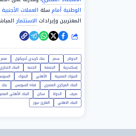
الوطنية
أمام
سلة
العملات الأجنبية
م
المغتربين وإيرادات
الاستثمار
المباشر
شارك
الدولار
سعر
بنك كريدي أجريكول
مصر
إسكندرية
الجمعة
الجنيه
البنك التجاري
البنوك المصرية
الأهلي
البنوك
السوي
البنك المركزي المصري
قناة السويس
بنك
صرف
الدولا
سكن
البنك الأهلي المصر
البنك الاهلي
القارئ نيوز