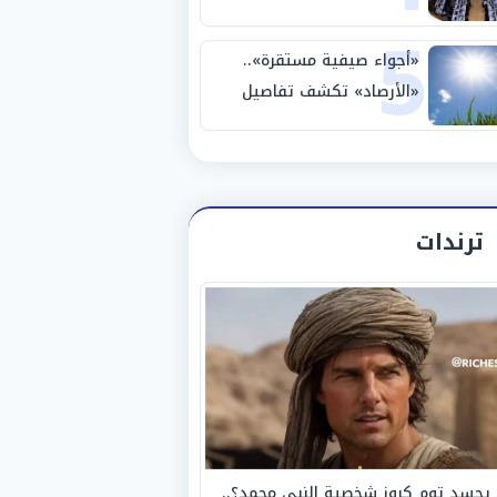
5
على 14 شركة وصكين
«أجواء صيفية مستقرة»..
«الأرصاد» تكشف تفاصيل
درجات الحرارة الأيام المقبلة
ترندات
يجسد توم كروز شخصية النبي محمد؟..