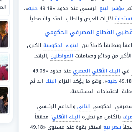
الحق
قر
مؤشر
البيع
الرسمي عند حدود «49.18
جنيه
»،
استجابة
لآليات العرض والطلب المتداولة محلياً.
قطبي القطاع المصرفي الحكومي
قاً وتطابقاً كاملاً بين
البنوك الحكومية
الكبرى
لأكبر من ودائع ومعاملات
المواطنين
بالبلاد.
في
البنك الأهلي المصري
عند حدود «49.08
جنيه
»، وهو ما يؤكد التزام
البنك
الدائم
غطية الاعتمادات المستندية.
المصرفي الحكومي
الثاني
والداعم الرئيسي
صرف
بالكامل مع نظيره
البنك الأهلي
؛ محققاً
جلاً
سعر
بيع
استقر بقوة عند مستوى «49.18