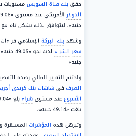
حقق
بنك قناة السويس
مستويات سعر
الدولار
الأمريكي عند مستوى «49.08 جنيه»، وسجل
جنيه»، ليتوافق بذلك بشكل تام مع
وشهد
بنك البركة
الإسلامي قراءات ق
سعر
الشراء
لديه نحو «49.05 جنيه»، في حين وصل سعر
جنيه».
واختتم التقرير المالي رصده التفص
الصرف
في
شاشات
بنك كريدي أجري
الأسبوع
عند مستوى
شراء
بلغ «49.04 جنيه»، ودون سعر
بلغت «49.14 جنيه».
وتبرهن هذه
المؤشرات
المستقرة وال
الاقتصاد المصري
، وقدرته على الح