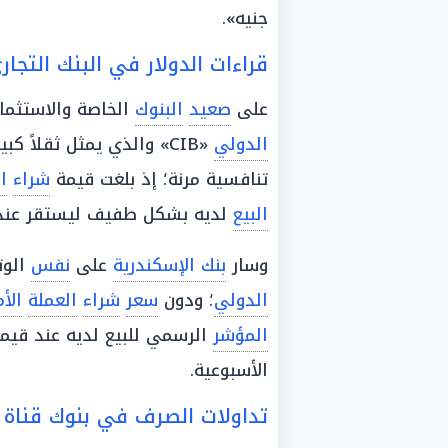
جنيه».
قراءات الدولار في البنك التجا
على
صعيد
البنوك
الخاصة والاستثما
الدولي
«CIB» والذي يمثل ثقلاً كبيراً وذراعاً قوية في
تنافسية مرنة؛ إذ بلغت قيمة
شراء
ا
البيع
لديه بشكل طفيف ليستقر عند مستوى «
وسار
بنك الإسكندرية
على
نفس
الوت
الدولي
؛ ودون
سعر
شراء
العملة
الأ
المؤشر
الرسمي للبيع لديه عند قيمة «49.10 جنيه» للدولار الواحد ف
الأسبوعية.
تداولات الصرف في بنوك قناة 