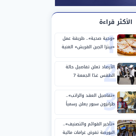
الأكثر قراءة
1
«وجبة صحية».. طريقة عمل
«بيتزا الجبن القريش» الغنية
2
بالبروتين
الأرصاد تعلن تفاصيل حالة
الطقس غدًا الجمعة 7
3
أغسطس 2026
«تفاصيل العقد والراتب»..
طرابزون سبور يعلن رسمياً
4
ضم محمد صلاح لمدة عامين
«تأخير القوائم والتصنيف»..
البورصة تفرض غرامات مالية