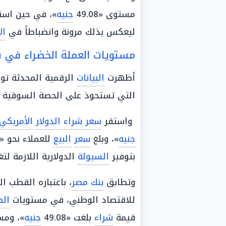
مستوى «49.08
جنيه
»، في حين است
ليعكس بذلك مرونة وانضباطاً في
ال
مستويات العملة الخضراء في 
أظهرت
البيانات
الرقمية المحدثة تواف
التي تستحوذ على الحصة السوقية ا
واستقر
سعر شراء الدولار
الأمريكي
جنيه
»، وبلغ
سعر
البيع
للعملاء نحو «49.18
بتوفير
السيولة
الدولارية اللازمة لت
وتطابق
بنك مصر
، باعتباره القطب 
للاقتصاد الوطني، في مستويات
ال
قيمة
شراء
بلغت «49.08
جنيه
»، ومس