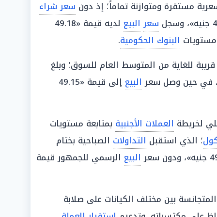
ية مستقرة ومتوازنة تماماً؛ إذ دون
سعر شراء
سعر
البيع
لديه قيمة «49.18
 مستويات
البنوك الحكومية
.
ريبة للغاية من المتوسط العام للسوق؛ وبلغ
البيع
إلى قيمة «49.15
يلي لخريطة
العملات الأجنبية
بمتابعة مستويات
كول
؛ الذي استقبل
التداولات
الصباحية بختام
البيع
الرسمي للجمهور قيمة
متجانسة بين مختلف الكيانات على صلابة
فاظ على مكتسباته، وتدعيم
استقرار
العملة