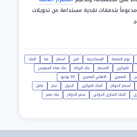
دعوماً بتدفقات نقدية مستدامة من تحويلات
.
يوم الجمعة
الإسكندرية
البن
أسعار
قنا
البنك
المركزي
الاسعار
بنك البركة
بنك قناة السويس
س
المصري
الاهلي المصري
30 يونيو
أسعار الدولار
البنك المركزى
الدول
تجار
عامل
ي
البنك التجاري الدولي
سعر الدولار
بنك مصر