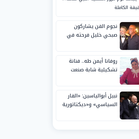
يقة الكاملة
نجوم الفن يشاركون
صبحي خليل فرحته في
حفل زفاف ابنته
روفانا أيمن طه.. فنانة
تشكيلية شابة صنعت
اسمها بالإبداع وحصدت
الجوائز منذ الصغر
نبيل أبوالياسين: «الفار
السياسي» و«ديكتاتورية
الميم» يدفنان «نزاهة
الفيفا».. وإقالة
«إنفانتينو» باتت حتمية