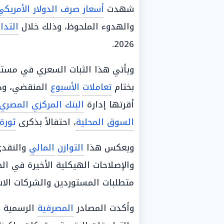
شهدت
أسعار صرف الدولار الأمريكي
والهدوء الملحوظ، وذلك خلال
التدا
2026.
ويأتي هذا الثبات السعري في مست
بختام
تعاملات
الأسبوع
المنقضي، وذل
أقرتها إدارة
البنك المركزي المصري
السوق المحلية
، احتفالاً بذكرى
ثورة 30 يون
ويعكس هذا
التوازن
المالي
والنقد
والإصلاحات الهيكلية الأخيرة في ا
متطلبات المستوردين والشركات الاس
وأكدت المصادر
المصرفية
الرسمية ا