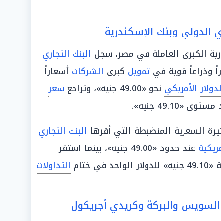
ري الدولي وبنك الإسكندرية
رية الكبرى العاملة في مصر، سجل
البنك التجاري
تمويل
كبرى
الشركات
أسعاراً
لدولار
الأمريكي
نحو «49.00 جنيه»، وتراجع
سعر
49.10 جنيه».
يرة السعرية المنضبطة التي أقرها
البنك التجاري
مريكية
عند حدود «49.00 جنيه»، بينما استقر
ي ختام
التداولات
السويس والبركة وكريدي أجريكول