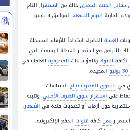
 مقابل الجنيه المصري
حالة من
الاستقرار
التام
ولات
الجارية
اليوم الجمعة
، الموافق 3 يوليو
ويات
العملة
الخضراء امتداداً للأرقام المسجلة
ك بالتزامن مع استمرار العطلة الرسمية التي
لكافة
البنوك
والمؤسسات
المصرفية
العاملة في
يو
المجيدة.
ي في
السوق المصرية
نجاح
السياسات
لحفاظ على
استقرار
سوق الصرف
الأجنبي
، وتلبية
تثمارية دون أزمات أو تذبذبات حادة في
الأسعار
.
ستمرار
عمل
كافة
قنوات
الدفع الإلكترونية،