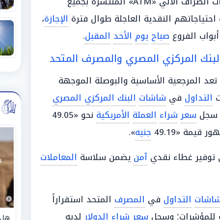
لي «ATM» المنتشرة بجميع
 احتياجاتهم النقدية العاجلة طوال فترة
الإجازة
،
أبواب الفروع
صباح
يوم
الأحد
المقبل
.
بنك المركزي المصري والمصرف المتحد
تعد المرجعية الأساسية والبوصلة الموجهة
ت
التداول
في
شاشات
البنك المركزي المصري
ذ سجل
سعر
شراء
العملة
الأمريكية
نحو «49.05
قيمة «49.19
جنيه
».
توفير غطاء نقدي
آمن
يضمن سلاسة
المعاملات
اشات
التداول
في
المصرف
المتحد استقراراً
ة للمؤشرات؛ وسجل
سعر شراء الدولار
لديه
هل 